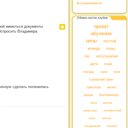
Все мероприятия
Облако меток клубов
прокат
вной имеються документы
90спросить Владимера.
обучение
цены
постой
конкур
плац
лес
иппотерапия
дети
пони
походы
сани
поле
Серовский тракт
личную сделать поленились.
транспорт
жилье
лагерь
Екатеринбург
баня
манеж
животные
Челябинский
тракт
arenda
раздевалка
коневоз