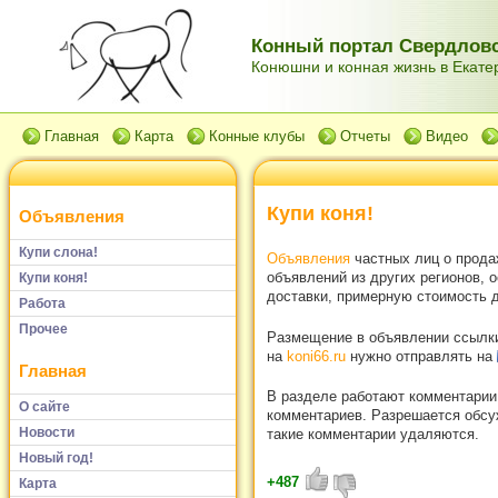
Конный портал Свердловс
Конюшни и конная жизнь в Екатер
Главная
Карта
Конные клубы
Отчеты
Видео
Купи коня!
Объявления
Купи слона!
Объявления
частных лиц о прода
объявлений из других регионов, 
Купи коня!
доставки, примерную стоимость д
Работа
Прочее
Размещение в объявлении ссылки 
на
koni66.ru
нужно отправлять на
Главная
В разделе работают комментарии
О сайте
комментариев. Разрешается обсуж
Новости
такие комментарии удаляются.
Новый год!
+487
Карта