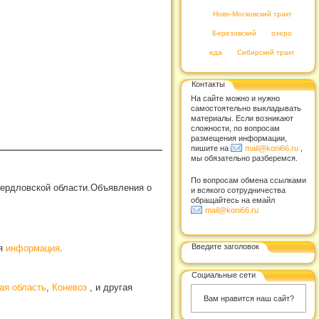
Ново-Московский тракт
Березовский
озеро
еда
Сибирский тракт
Контакты
На сайте можно и нужно
самостоятельно выкладывать
материалы. Если возникают
сложности, по вопросам
размещения информации,
пишите на
mail@koni66.ru
,
мы обязательно разберемся.
По вопросам обмена ссылками
вердловской области.Объявления о
и всякого сотрудничества
обращайтесь на емайл
mail@koni66.ru
Введите заголовок
ая
информация
.
Социальные сети
ая область
,
Коневоз
, и другая
Вам нравится наш сайт?