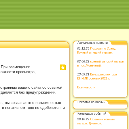
Актуальные новости
01.12.23
Походы по Уралу.
Конный и пеший туризм.
02.06.22
конный детский лагерь
в пос.Монетный.
. При размещении
можности просмотра,
13.09.21
Выезд инспектора
ВНИИК осенью 2021 г.
 страницы вашего сайта со ссылкой
Все новости
удаляются без предупреждений.
Реклама на koni66
сь, вы соглашаете с возможностью
в негативном тоне не одобряется, и
Календарь событий
29.10.22
Осенний конный
лагерь. Дневной.