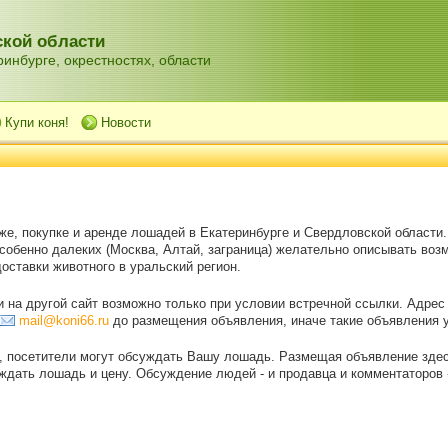
кой области
инбурге, окрестностях, области
Купи коня!
Новости
же, покупке и аренде лошадей в Екатеринбурге и Свердловской области
особенно далеких (Москва, Алтай, заграница) желательно описывать воз
оставки животного в уральский регион.
на другой сайт возможно только при условии встречной ссылки. Адрес
mail@koni66.ru
до размещения объявления, иначе такие объявления 
, посетители могут обсуждать Вашу лошадь. Размещая объявление зде
дать лошадь и цену. Обсуждение людей - и продавца и комментаторов - 