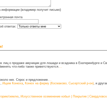
а информации (владимер получит письмо)
ктронная почта
об ответах:
я!
х лиц о продаже амуниции для лошади и всадника в Екатеринбурге и С
бменять что-либо также приветствуются.
...
около них. Спрос и предложение.
...
.
,
Ищем Конюха
,
Конюх на ферму (Космаково, Сысертский р-он)
, и друг
иторию/землю
,
Искусственное осеменение кобыл | Покрытие | Свердловск