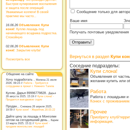
Быстрое купирование воспаления
и защита после операций
Сообщение только для автор
Уважаемые коллеги! В своей
практике мы часто...
Ваше имя
Эле
16.06.26
Объявления: Купи
коня!
: Куплю лошадь под
Получать почтовые уведомления 
начинающего всадника подростка.
Спокойную
02.06.26
Объявления: Купи
коня!
: Закрытие клуба!
Вернуться в раздел
Купи кон
Посмотреть все
Соседние подразделы:
Купи слона!
Общение на сайте
Объявления от частны
Хочу подработать ..
Милена 21 июля
желании купить или о
2026, 09:23 //
Работа - Требуются
сотрудники в прокат г. Нижнего Тагила
Работа
Куплю. Дарья 89996779828..
Дарья
28 августа 2025, 15:19 //
Купи слона! -
Работа с лошадьми и 
Продается выездковое седло
Конюх с проживанием
Продан...
Снежана 26 апреля 2025,
19:59 //
Купи коня! - Жеребчик.18.03.22
Прочее
Дайте цену за лошадь в Монголии
Приобрету клуб/терр
оптом на сегодняшний день...
Карим
информация
.
13 марта 2025, 15:11 //
Купи коня! -
продаем монгольских лошадей