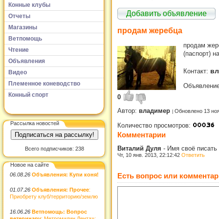
Конные клубы
Добавить объявление
Отчеты
Магазины
продам жеребца
Ветпомощь
продам жер
Чтение
(паспорт) н
Объявления
вл
Контакт:
Видео
Племенное коневодство
Объявление
Конный спорт
0
Автор:
владимер
Обновлено 13 но
Рассылка новостей
Количество просмотров:
Комментарии
Виталий Дуля
-
Имя своё писать
Всего подписчиков: 238
Чт, 10 янв. 2013, 22:12:42
Ответить
Новое на сайте
06.08.26
Объявления: Купи коня!
Есть вопрос или комментар
01.07.26
Объявления: Прочее
:
Приобрету клуб/территорию/землю
16.06.26
Ветпомощь: Вопрос
ветеринару
: Метромидин Дента»: