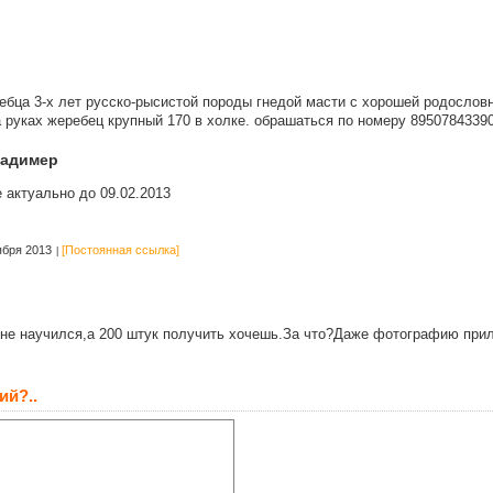
ебца 3-х лет русско-рысистой породы гнедой масти с хорошей родосло
а руках жеребец крупный 170 в холке. обрашаться по номеру 895078433
адимер
 актуально до 09.02.2013
ября 2013
[Постоянная ссылка]
 не научился,а 200 штук получить хочешь.За что?Даже фотографию при
ий?..