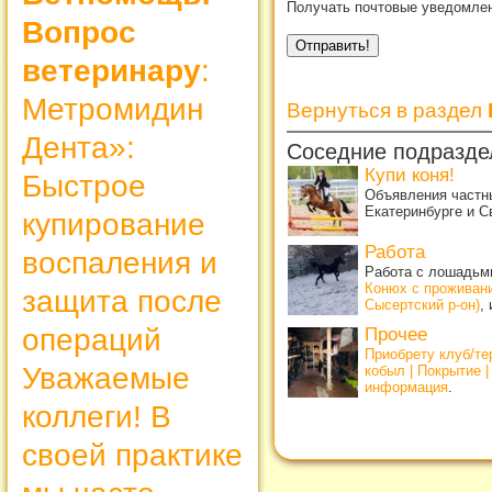
Получать почтовые уведомлен
Вопрос
ветеринару
:
Метромидин
Вернуться в раздел
Дента»:
Соседние подразде
Купи коня!
Быстрое
Объявления частны
Екатеринбурге и С
купирование
Работа
воспаления и
Работа с лошадьми
Конюх с проживан
защита после
Сысертский р-он)
,
операций
Прочее
Приобрету клуб/т
Уважаемые
кобыл | Покрытие 
информация
.
коллеги! В
своей практике