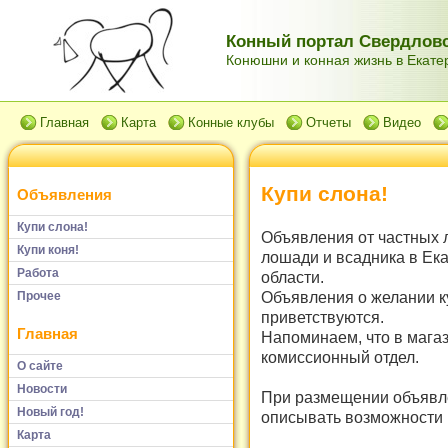
Конный портал Свердловс
Конюшни и конная жизнь в Екатер
Главная
Карта
Конные клубы
Отчеты
Видео
Купи слона!
Объявления
Купи слона!
Объявления от частных 
Купи коня!
лошади и всадника в Ек
Работа
области.
Объявления о желании к
Прочее
приветствуются.
Главная
Напоминаем, что в мага
комиссионный отдел.
О сайте
Новости
При размещении объявле
Новый год!
описывать возможности и
Карта