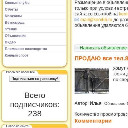
Размещение в объявлени
Конные клубы
только при условии встр
Отчеты
сайта со ссылкой на
koni
Магазины
mail@koni66.ru
до раз
Ветпомощь
объявления удаляются б
Чтение
Объявления
Видео
Написать объявление
Племенное коневодство
Конный спорт
ПРОДАЮ все тел.8
хомут 
Рассылка новостей
.вожи.
по све
Всего
подписчиков:
Автор:
Илья
Обновлено 
238
Количество просмотров:
Комментарии
Новое на сайте