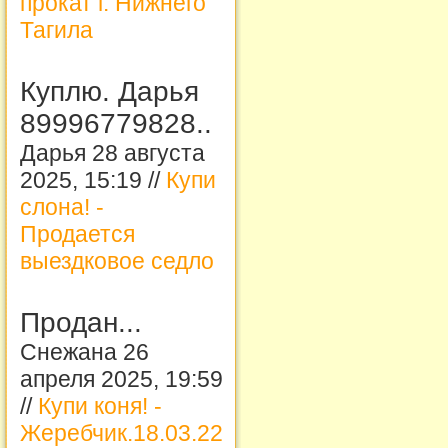
прокат г. Нижнего
Тагила
Куплю. Дарья
89996779828..
Дарья 28 августа
2025, 15:19 //
Купи
слона! -
Продается
выездковое седло
Продан...
Снежана 26
апреля 2025, 19:59
//
Купи коня! -
Жеребчик.18.03.22