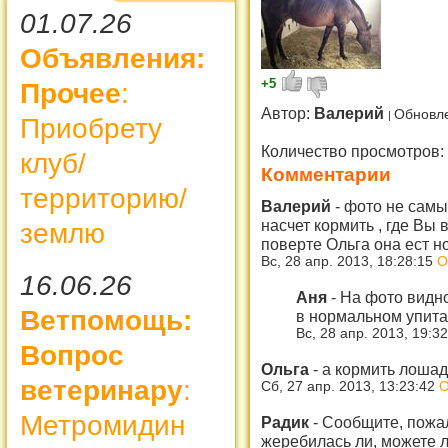
01.07.26
Объявления:
+5
Прочее
:
Автор:
Валерий
Обновле
Приобрету
Количество просмотров:
клуб/
Комментарии
территорию/
Валерий
-
фото не самы
насчет кормить , где Вы
землю
поверте Ольга она ест 
Вс, 28 апр. 2013, 18:28:15
О
16.06.26
Аня
-
На фото видно
Ветпомощь:
в нормальном упита
Вс, 28 апр. 2013, 19:3
Вопрос
Ольга
-
а кормить лошад
ветеринару
:
Сб, 27 апр. 2013, 13:23:42
О
Метромидин
Радик
-
Сообщите, пожал
жеребилась ли, можете л