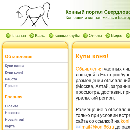
Конный портал Свердловс
Конюшни и конная жизнь в Екатер
Главная
Карта
Конные клубы
Отчеты
Видео
Купи коня!
Объявления
Купи слона!
Объявления
частных лиц
Купи коня!
лошадей в Екатеринбург
Работа
размещении объявлений 
(Москва, Алтай, заграни
Прочее
просмотра, доставки, пр
Главная
уральский регион.
О сайте
Размещение в объявлени
Новости
только при условии встр
Новый год!
сайта со ссылкой на
koni
Карта
mail@koni66.ru
до раз