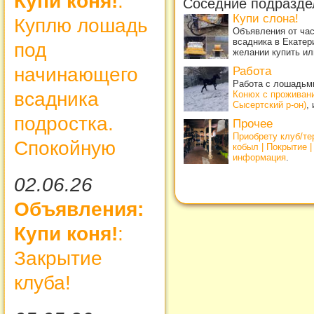
Купи коня!
:
Соседние подразде
Купи слона!
Куплю лошадь
Объявления от ча
всадника в Екатер
под
желании купить ил
начинающего
Работа
Работа с лошадьми
всадника
Конюх с проживан
Сысертский р-он)
,
подростка.
Прочее
Приобрету клуб/т
Спокойную
кобыл | Покрытие 
информация
.
02.06.26
Объявления:
Купи коня!
:
Закрытие
клуба!