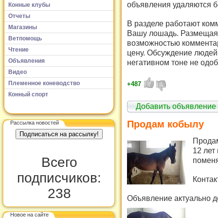
объявления удаляются б
Конные клубы
Отчеты
В разделе работают комм
Магазины
Вашу лошадь. Размещая 
Ветпомощь
возможностью комментар
Чтение
цену. Обсуждение людей 
Объявления
негативном тоне не одоб
Видео
Племенное коневодство
+487
Конный спорт
Добавить объявление
Продам кобылу
Рассылка новостей
Продам
12 лет
Всего
поменя
подписчиков:
Контак
238
Объявление актуально д
Новое на сайте