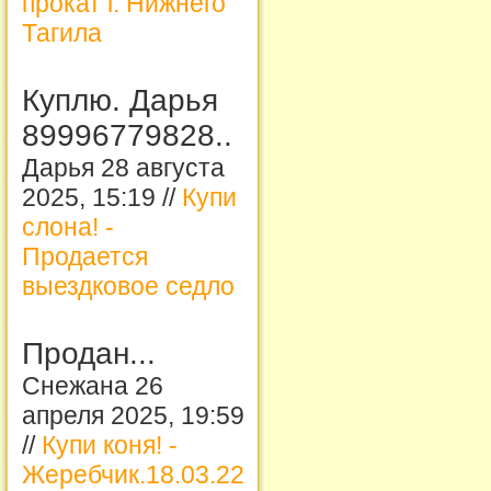
прокат г. Нижнего
Тагила
Куплю. Дарья
89996779828..
Дарья 28 августа
2025, 15:19 //
Купи
слона! -
Продается
выездковое седло
Продан...
Снежана 26
апреля 2025, 19:59
//
Купи коня! -
Жеребчик.18.03.22