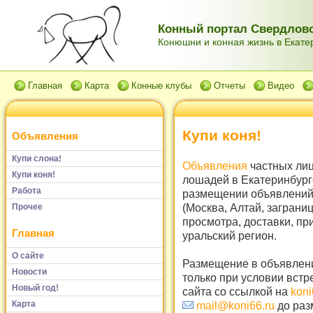
Конный портал Свердловс
Конюшни и конная жизнь в Екатер
Главная
Карта
Конные клубы
Отчеты
Видео
Купи коня!
Объявления
Купи слона!
Объявления
частных лиц
Купи коня!
лошадей в Екатеринбург
Работа
размещении объявлений 
(Москва, Алтай, заграни
Прочее
просмотра, доставки, пр
Главная
уральский регион.
О сайте
Размещение в объявлени
Новости
только при условии встр
Новый год!
сайта со ссылкой на
koni
Карта
mail@koni66.ru
до раз