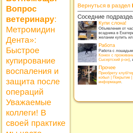
Вернуться в раздел
Вопрос
Соседние подразде
ветеринару
:
Купи слона!
Метромидин
Объявления от ча
всадника в Екатер
желании купить ил
Дента»:
Работа
Быстрое
Работа с лошадьми
Конюх с проживан
купирование
Сысертский р-он)
,
Прочее
воспаления и
Приобрету клуб/т
кобыл | Покрытие 
защита после
информация
.
операций
Уважаемые
коллеги! В
своей практике