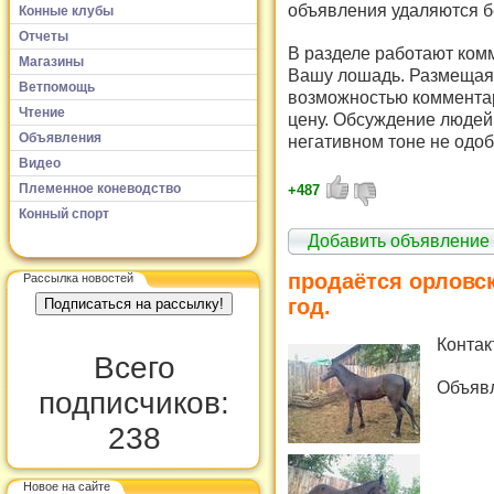
объявления удаляются б
Конные клубы
Отчеты
В разделе работают комм
Магазины
Вашу лошадь. Размещая 
Ветпомощь
возможностью комментар
Чтение
цену. Обсуждение людей 
Объявления
негативном тоне не одоб
Видео
Племенное коневодство
+487
Конный спорт
Добавить объявление
продаётся орловск
Рассылка новостей
год.
Контак
Всего
Объявл
подписчиков:
238
Новое на сайте