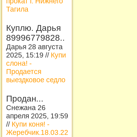
прокат г. Нижнего
Тагила
Куплю. Дарья
89996779828..
Дарья 28 августа
2025, 15:19 //
Купи
слона! -
Продается
выездковое седло
Продан...
Снежана 26
апреля 2025, 19:59
//
Купи коня! -
Жеребчик.18.03.22