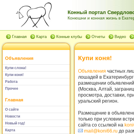
Конный портал Свердловс
Конюшни и конная жизнь в Екатер
Главная
Карта
Конные клубы
Отчеты
Видео
Купи коня!
Объявления
Купи слона!
Объявления
частных лиц
Купи коня!
лошадей в Екатеринбург
Работа
размещении объявлений 
(Москва, Алтай, заграни
Прочее
просмотра, доставки, пр
Главная
уральский регион.
О сайте
Размещение в объявлени
Новости
только при условии встр
Новый год!
сайта со ссылкой на
koni
Карта
mail@koni66.ru
до раз