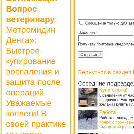
Вопрос
ветеринару
:
Сообщение только для ав
Метромидин
Ваше имя
Дента»:
Получать почтовые уведомлен
Быстрое
купирование
воспаления и
Вернуться в раздел
защита после
Соседние подразде
Купи слона!
операций
Объявления от ча
всадника в Екатер
Уважаемые
желании купить ил
коллеги! В
Работа
Работа с лошадьми
своей практике
Конюх с проживан
Сысертский р-он)
,