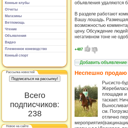
объявления удаляются б
Конные клубы
Отчеты
В разделе работают комм
Магазины
Вашу лошадь. Размещая 
Ветпомощь
возможностью комментар
Чтение
цену. Обсуждение людей 
Объявления
негативном тоне не одоб
Видео
Племенное коневодство
+487
Конный спорт
Добавить объявление
Неспешно продаю 
Рассылка новостей
Рысисто-буд
Жеребилась
Всего
площадке и 
таскает. Ни
подписчиков:
Выносливая 
см. Погрузк
238
отлично пе
мероприятия(вакцинации,
Новое на сайте