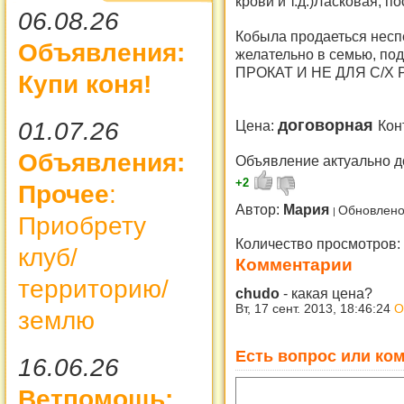
крови и т.д.)Ласковая, п
06.08.26
Кобыла продаеться неспе
Объявления:
желательно в семью, под
ПРОКАТ И НЕ ДЛЯ С/Х Р
Купи коня!
договорная
01.07.26
Цена:
Кон
Объявления:
Объявление актуально д
+2
Прочее
:
Автор:
Мария
Обновлено
Приобрету
Количество просмотров:
клуб/
Комментарии
территорию/
chudo
-
какая цена?
Вт, 17 сент. 2013, 18:46:24
О
землю
Есть вопрос или ком
16.06.26
Ветпомощь: