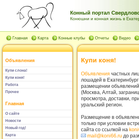
Конный портал Свердловс
Конюшни и конная жизнь в Екатер
Главная
Карта
Конные клубы
Отчеты
Видео
Купи коня!
Объявления
Купи слона!
Объявления
частных лиц
Купи коня!
лошадей в Екатеринбург
Работа
размещении объявлений 
(Москва, Алтай, заграни
Прочее
просмотра, доставки, пр
Главная
уральский регион.
О сайте
Размещение в объявлени
Новости
только при условии встр
Новый год!
сайта со ссылкой на
koni
Карта
mail@koni66.ru
до раз