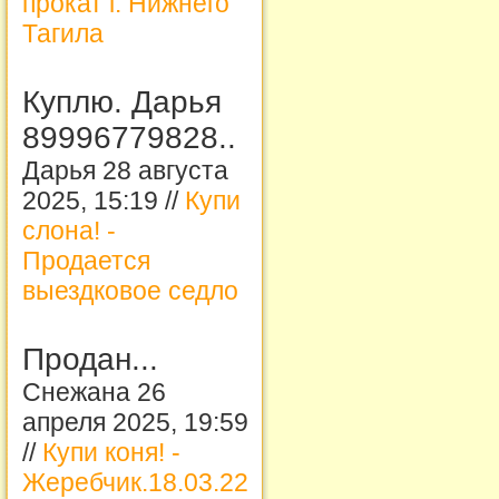
прокат г. Нижнего
Тагила
Куплю. Дарья
89996779828..
Дарья 28 августа
2025, 15:19 //
Купи
слона! -
Продается
выездковое седло
Продан...
Снежана 26
апреля 2025, 19:59
//
Купи коня! -
Жеребчик.18.03.22