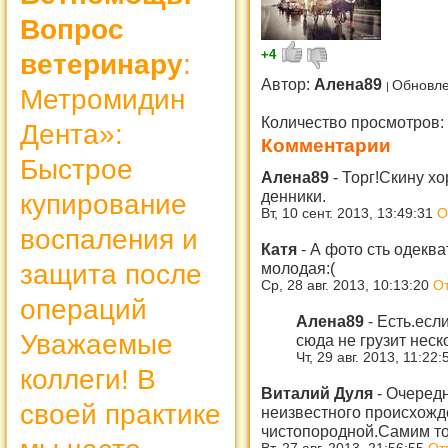
Вопрос
+4
ветеринару
:
Автор:
Алена89
Обновле
Метромидин
Количество просмотров:
Дента»:
Комментарии
Быстрое
Алена89
-
Торг!Скину х
денники.
купирование
Вт, 10 сент. 2013, 13:49:31
О
воспаления и
Катя
-
А фото сть одекв
молодая:(
защита после
Ср, 28 авг. 2013, 10:13:20
От
операций
Алена89
-
Есть.есл
Уважаемые
сюда не грузит неск
Чт, 29 авг. 2013, 11:22
коллеги! В
Виталий Дуля
-
Очередн
своей практике
неизвестного происхожд
чистопородной.Самим т