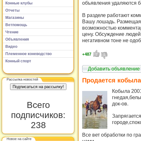
объявления удаляются б
Конные клубы
Отчеты
В разделе работают комм
Магазины
Вашу лошадь. Размещая 
Ветпомощь
возможностью комментар
Чтение
цену. Обсуждение людей 
Объявления
негативном тоне не одоб
Видео
Племенное коневодство
+487
Конный спорт
Добавить объявление
Продается кобыла
Рассылка новостей
Кобыла 2001
гнедая,белы
Всего
док-ов.
подписчиков:
Запрягается
городе,спок
238
Все вет обработки по гр
Новое на сайте