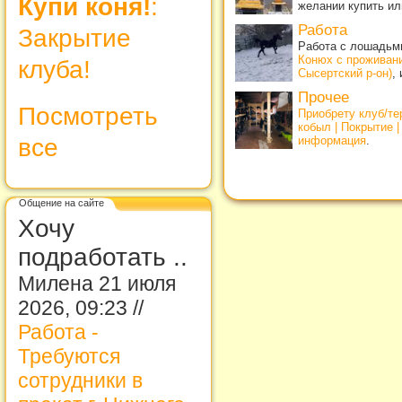
Купи коня!
:
желании купить ил
Работа
Закрытие
Работа с лошадьми
Конюх с проживан
клуба!
Сысертский р-он)
,
Прочее
Посмотреть
Приобрету клуб/т
кобыл | Покрытие 
все
информация
.
Общение на сайте
Хочу
подработать ..
Милена 21 июля
2026, 09:23 //
Работа -
Требуются
сотрудники в