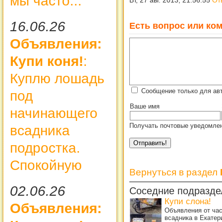
мы часто...
Вт, 27 авг. 2013, 21:56:55
От
16.06.26
Есть вопрос или ком
Объявления:
Купи коня!
:
Куплю лошадь
Сообщение только для ав
под
Ваше имя
начинающего
Получать почтовые уведомлен
всадника
подростка.
Спокойную
Вернуться в раздел
02.06.26
Соседние подразде
Купи слона!
Объявления:
Объявления от ча
всадника в Екатер