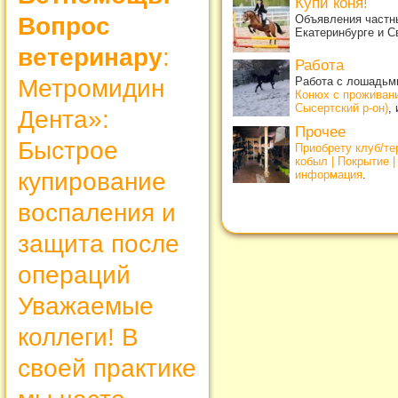
Купи коня!
Объявления частны
Вопрос
Екатеринбурге и С
ветеринару
:
Работа
Работа с лошадьми
Метромидин
Конюх с проживан
Сысертский р-он)
,
Дента»:
Прочее
Быстрое
Приобрету клуб/т
кобыл | Покрытие 
информация
.
купирование
воспаления и
защита после
операций
Уважаемые
коллеги! В
своей практике