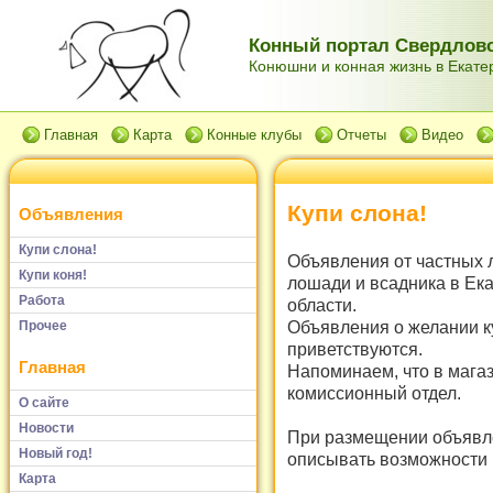
Конный портал Свердловс
Конюшни и конная жизнь в Екатер
Главная
Карта
Конные клубы
Отчеты
Видео
Купи слона!
Объявления
Купи слона!
Объявления от частных 
Купи коня!
лошади и всадника в Ек
Работа
области.
Объявления о желании к
Прочее
приветствуются.
Главная
Напоминаем, что в мага
комиссионный отдел.
О сайте
Новости
При размещении объявле
Новый год!
описывать возможности и
Карта