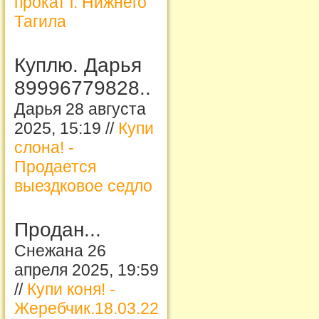
прокат г. Нижнего
Тагила
Куплю. Дарья
89996779828..
Дарья 28 августа
2025, 15:19 //
Купи
слона! -
Продается
выездковое седло
Продан...
Снежана 26
апреля 2025, 19:59
//
Купи коня! -
Жеребчик.18.03.22