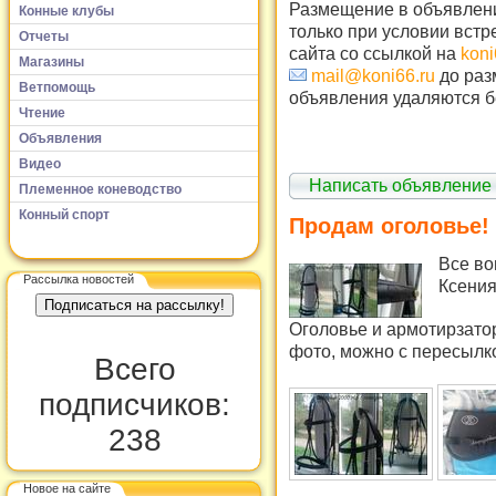
Размещение в объявлени
Конные клубы
только при условии встр
Отчеты
сайта со ссылкой на
koni
Магазины
mail@koni66.ru
до раз
Ветпомощь
объявления удаляются б
Чтение
Объявления
Видео
Написать объявление
Племенное коневодство
Конный спорт
Продам оголовье!
Все во
Рассылка новостей
Ксени
Оголовье и армотирзато
фото, можно с пересылко
Всего
подписчиков:
238
Новое на сайте