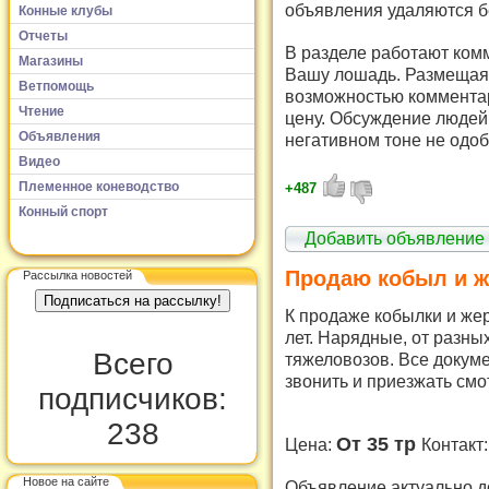
объявления удаляются б
Конные клубы
Отчеты
В разделе работают комм
Магазины
Вашу лошадь. Размещая 
Ветпомощь
возможностью комментар
Чтение
цену. Обсуждение людей 
Объявления
негативном тоне не одоб
Видео
Племенное коневодство
+487
Конный спорт
Добавить объявление
Продаю кобыл и 
Рассылка новостей
К продаже кобылки и жер
лет. Нарядные, от разны
Всего
тяжеловозов. Все докуме
звонить и приезжать смо
подписчиков:
238
От 35 тр
Цена:
Контакт
Новое на сайте
Объявление актуально д