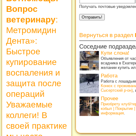
Получать почтовые уведомлен
Вопрос
ветеринару
:
Метромидин
Вернуться в раздел
Дента»:
Соседние подразде
Быстрое
Купи слона!
Объявления от ча
купирование
всадника в Екатер
желании купить ил
воспаления и
Работа
защита после
Работа с лошадьми
Конюх с проживан
Сысертский р-он)
,
операций
Прочее
Уважаемые
Приобрету клуб/т
кобыл | Покрытие 
коллеги! В
информация
.
своей практике