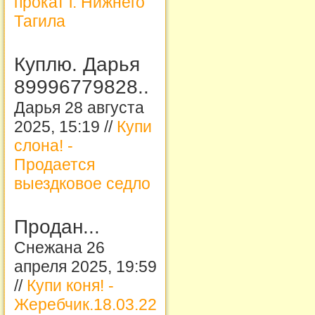
прокат г. Нижнего
Тагила
Куплю. Дарья
89996779828..
Дарья 28 августа
2025, 15:19 //
Купи
слона! -
Продается
выездковое седло
Продан...
Снежана 26
апреля 2025, 19:59
//
Купи коня! -
Жеребчик.18.03.22