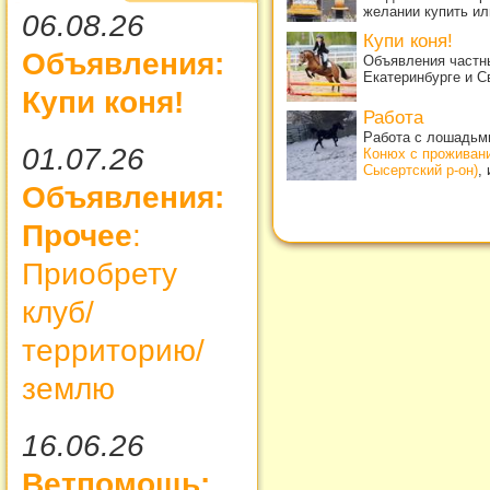
желании купить ил
06.08.26
Купи коня!
Объявления:
Объявления частны
Екатеринбурге и С
Купи коня!
Работа
Работа с лошадьми
01.07.26
Конюх с проживан
Сысертский р-он)
,
Объявления:
Прочее
:
Приобрету
клуб/
территорию/
землю
16.06.26
Ветпомощь: