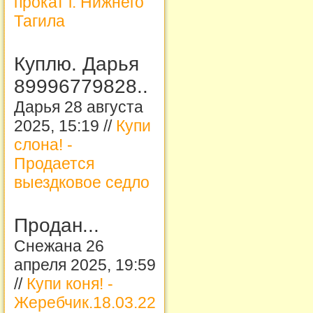
прокат г. Нижнего
Тагила
Куплю. Дарья
89996779828..
Дарья 28 августа
2025, 15:19 //
Купи
слона! -
Продается
выездковое седло
Продан...
Снежана 26
апреля 2025, 19:59
//
Купи коня! -
Жеребчик.18.03.22