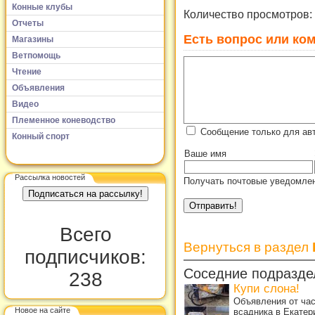
Конные клубы
Количество просмотров:
Отчеты
Есть вопрос или ком
Магазины
Ветпомощь
Чтение
Объявления
Видео
Племенное коневодство
Сообщение только для ав
Конный спорт
Ваше имя
Рассылка новостей
Получать почтовые уведомлен
Всего
Вернуться в раздел
подписчиков:
Соседние подразде
238
Купи слона!
Объявления от ча
Новое на сайте
всадника в Екатер