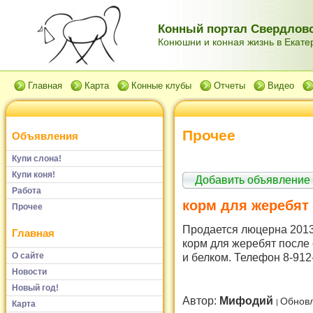
Конный портал Свердловс
Конюшни и конная жизнь в Екатер
Главная
Карта
Конные клубы
Отчеты
Видео
Прочее
Объявления
Купи слона!
Купи коня!
Добавить объявление
Работа
корм для жеребят
Прочее
Продается люцерна 2013
Главная
корм для жеребят после 
О сайте
и белком. Телефон 8-912
Новости
Новый год!
Автор:
Мифодий
Обновл
Карта