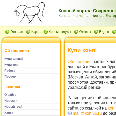
Конный портал Свердловс
Конюшни и конная жизнь в Екатер
Главная
Карта
Конные клубы
Отчеты
Видео
Купи коня!
Объявления
Купи слона!
Объявления
частных лиц
Купи коня!
лошадей в Екатеринбург
Работа
размещении объявлений 
(Москва, Алтай, заграни
Прочее
просмотра, доставки, пр
Главная
уральский регион.
О сайте
Размещение в объявлени
Новости
только при условии встр
Новый год!
сайта со ссылкой на
koni
Карта
mail@koni66.ru
до раз