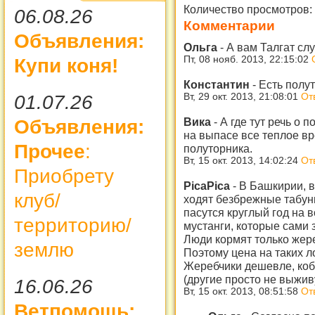
Количество просмотров:
06.08.26
Комментарии
Объявления:
Ольга
-
А вам Талгат сл
Пт, 08 нояб. 2013, 22:15:02
Купи коня!
Константин
-
Есть полу
01.07.26
Вт, 29 окт. 2013, 21:08:01
От
Вика
-
А где тут речь о
Объявления:
на выпасе все теплое вре
Прочее
:
полуторника.
Вт, 15 окт. 2013, 14:02:24
От
Приобрету
PicaPica
-
В Башкирии, в
клуб/
ходят безбрежные табун
пасутся круглый год на 
территорию/
мустанги, которые сами 
Люди кормят только жере
землю
Поэтому цена на таких ло
Жеребчики дешевле, коб
(другие просто не выживу
16.06.26
Вт, 15 окт. 2013, 08:51:58
От
Ветпомощь: