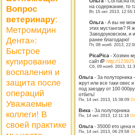
Ольга
-
Согласна п
на содержание, то т
Вопрос
Вт, 15 окт. 2013, 12:55
ветеринару
:
Ольга
-
А вы не мож
Метромидин
этих мустангов? Я ж
Заводоуковском, и и
Дента»:
ранее благодарю!
Пт, 08 нояб. 2013, 22:
Быстрое
PicaPica
-
Хозяин м
купирование
сайт
http://123925.
Сб, 09 нояб. 2013, 11:
воспаления и
Ольга
-
За полуторника -
защита после
жрут или все таки овес 
под заездку от 100 000ру
операций
отбить!
Пн, 14 окт. 2013, 15:38:09
От
Уважаемые
Вика
-
За полуторника
коллеги! В
Пн, 14 окт. 2013, 12:11:18
От
своей практике
Ольга
-
35000 ето цена н
Пн, 14 окт. 2013, 06:29:58
От