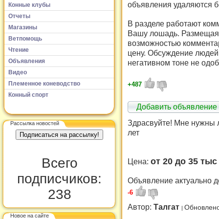
объявления удаляются б
Конные клубы
Отчеты
В разделе работают комм
Магазины
Вашу лошадь. Размещая 
Ветпомощь
возможностью комментар
Чтение
цену. Обсуждение людей 
Объявления
негативном тоне не одоб
Видео
Племенное коневодство
+487
Конный спорт
Добавить объявление
Здрасвуйте! Мне нужны л
Рассылка новостей
лет
Всего
от 20 до 35 ты
Цена:
подписчиков:
Объявление актуально д
238
-6
Автор:
Талгат
Обновлено
Новое на сайте