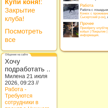
Купи коня!
:
Работа
Закрытие
Работа с лошадьми
Конюх с проживан
клуба!
Сысертский р-он)
,
Прочее
Приобрету клуб/т
Посмотреть
кобыл | Покрытие 
информация
.
все
Общение на сайте
Хочу
подработать ..
Милена 21 июля
2026, 09:23 //
Работа -
Требуются
сотрудники в