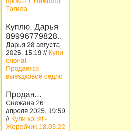
прокат г. Нижнего
Тагила
Куплю. Дарья
89996779828..
Дарья 28 августа
2025, 15:19 //
Купи
слона! -
Продается
выездковое седло
Продан...
Снежана 26
апреля 2025, 19:59
//
Купи коня! -
Жеребчик.18.03.22