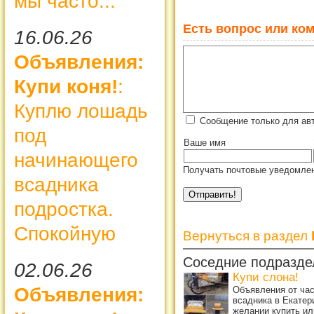
мы часто...
Есть вопрос или ком
16.06.26
Объявления:
Купи коня!
:
Куплю лошадь
Сообщение только для авт
под
Ваше имя
начинающего
Получать почтовые уведомлен
всадника
подростка.
Спокойную
Вернуться в раздел
Соседние подразде
02.06.26
Купи слона!
Объявления:
Объявления от ча
всадника в Екатер
желании купить ил