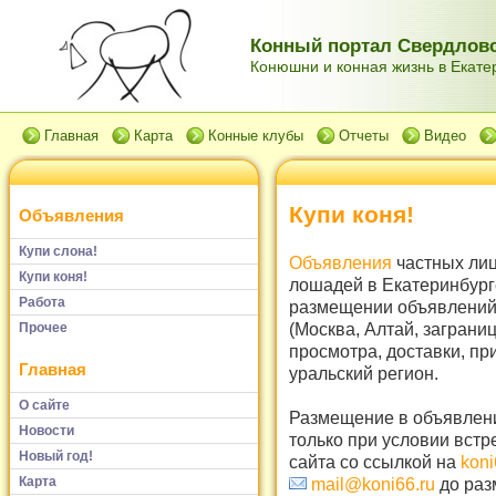
Конный портал Свердловс
Конюшни и конная жизнь в Екатер
Главная
Карта
Конные клубы
Отчеты
Видео
Купи коня!
Объявления
Купи слона!
Объявления
частных лиц
Купи коня!
лошадей в Екатеринбург
Работа
размещении объявлений 
(Москва, Алтай, заграни
Прочее
просмотра, доставки, пр
Главная
уральский регион.
О сайте
Размещение в объявлени
Новости
только при условии встр
Новый год!
сайта со ссылкой на
koni
Карта
mail@koni66.ru
до раз