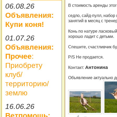
06.08.26
В стоимость аренды этог
Объявления:
седло, сайд-пулл, набор 
занятий в месяц с трен
Купи коня!
Конь по натуре ласковый
01.07.26
хорошо ладит с детьми.
Объявления:
Спешите, счастливчик буд
Прочее
:
P/S Не продается.
Приобрету
Антонина
Контакт:
клуб/
Объявление актуально д
территорию/
землю
16.06.26
Ветпомощь: