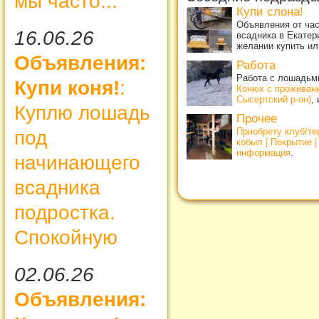
мы часто...
Купи слона!
Объявления от ча
16.06.26
всадника в Екатер
желании купить ил
Объявления:
Работа
Работа с лошадьми
Купи коня!
:
Конюх с проживан
Сысертский р-он)
,
Куплю лошадь
Прочее
Приобрету клуб/т
под
кобыл | Покрытие 
информация
.
начинающего
всадника
подростка.
Спокойную
02.06.26
Объявления: