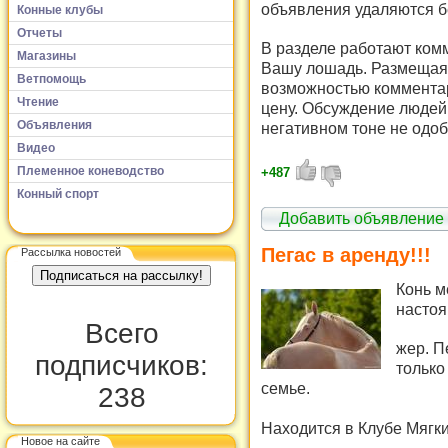
объявления удаляются б
Конные клубы
Отчеты
В разделе работают комм
Магазины
Вашу лошадь. Размещая 
Ветпомощь
возможностью комментар
Чтение
цену. Обсуждение людей 
Объявления
негативном тоне не одоб
Видео
Племенное коневодство
+487
Конный спорт
Добавить объявление
Пегас в аренду!!!
Рассылка новостей
Конь м
настоя
Всего
жер. П
подписчиков:
только
семье.
238
Находится в Клубе Мягк
Новое на сайте