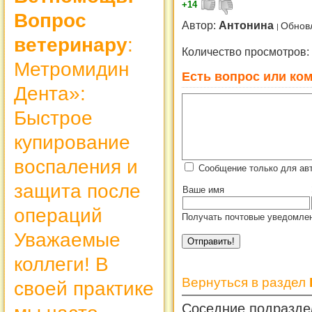
+14
Вопрос
Автор:
Антонина
Обнов
ветеринару
:
Количество просмотров:
Метромидин
Есть вопрос или ком
Дента»:
Быстрое
купирование
воспаления и
Сообщение только для ав
защита после
Ваше имя
операций
Получать почтовые уведомлен
Уважаемые
коллеги! В
Вернуться в раздел
своей практике
Соседние подразде