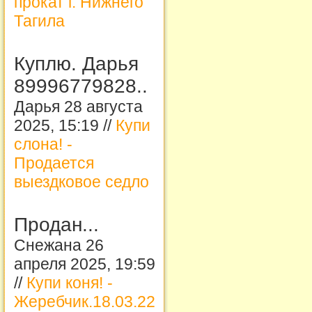
прокат г. Нижнего
Тагила
Куплю. Дарья
89996779828..
Дарья 28 августа
2025, 15:19 //
Купи
слона! -
Продается
выездковое седло
Продан...
Снежана 26
апреля 2025, 19:59
//
Купи коня! -
Жеребчик.18.03.22