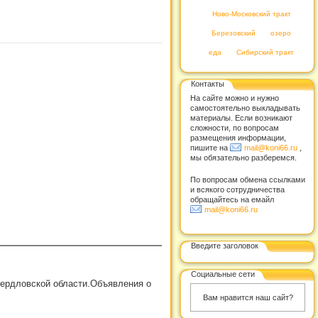
Ново-Московский тракт
Березовский
озеро
еда
Сибирский тракт
Контакты
На сайте можно и нужно
самостоятельно выкладывать
материалы. Если возникают
сложности, по вопросам
размещения информации,
пишите на
mail@koni66.ru
,
мы обязательно разберемся.
По вопросам обмена ссылками
и всякого сотрудничества
обращайтесь на емайл
mail@koni66.ru
Введите заголовок
Социальные сети
вердловской области.Объявления о
Вам нравится наш сайт?