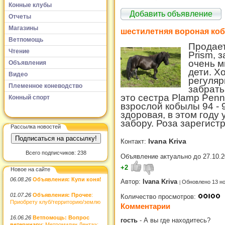
Конные клубы
Добавить объявление
Отчеты
Магазины
шестилетняя вороная ко
Ветпомощь
Продает
Чтение
Prism, 
очень м
Объявления
дети. Х
Видео
регуляр
Племенное коневодство
забрать
это сестра
Plamp Penn
Конный спорт
взрослой кобылы 94 - 
здоровая, в этом году
забору. Роза зарегист
Рассылка новостей
Ivana Kriva
Контакт:
Всего подписчиков: 238
Объявление актуально до 27.10.2
+2
Новое на сайте
06.08.26
Объявления: Купи коня!
Автор:
Ivana Kriva
Обновлено 13 н
01.07.26
Объявления: Прочее
:
Количество просмотров:
Приобрету клуб/территорию/землю
Комментарии
16.06.26
Ветпомощь: Вопрос
гость
-
А вы где находитесь?
ветеринару
: Метромидин Дента»: