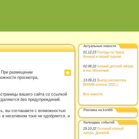
Актуальные новости
01.12.23
Походы по Уралу.
Конный и пеший туризм.
02.06.22
конный детский лагерь
в пос.Монетный.
. При размещении
можности просмотра,
13.09.21
Выезд инспектора
ВНИИК осенью 2021 г.
 страницы вашего сайта со ссылкой
Все новости
удаляются без предупреждений.
Реклама на koni66
сь, вы соглашаете с возможностью
в негативном тоне не одобряется, и
Календарь событий
29.10.22
Осенний конный
лагерь. Дневной.