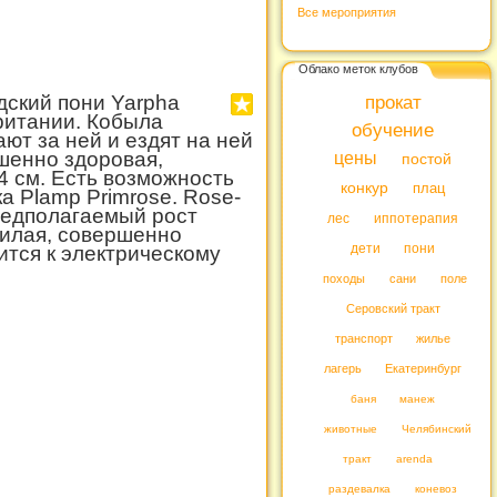
Все мероприятия
Облако меток клубов
ский пони Yarpha
прокат
ритании. Кобыла
обучение
ют за ней и ездят на ней
шенно здоровая,
цены
постой
4 см. Есть возможность
конкур
плац
ка
Plamp Primrose
.
Rose
-
Предполагаемый рост
лес
иппотерапия
илая, совершенно
дети
ится к электрическому
пони
походы
сани
поле
Серовский тракт
транспорт
жилье
лагерь
Екатеринбург
баня
манеж
животные
Челябинский
тракт
arenda
раздевалка
коневоз