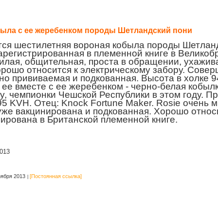
была с ее жеребенком породы Шетландский пони
ся шестилетняя вороная кобыла породы Шетланд
зарегистрированная в племенной книге в Великоб
илая, общительная, проста в обращении, ухажива
орошо относится к электрическому забору. Совер
но прививаемая и подкованная. Высота в холке 9
 ее вместе с ее жеребенком - черно-белая кобыл
y
, чемпионки Чешской Республики в этом году. 
95 KVH. Отец:
Knock Fortune Maker
.
Rosie
очень м
 уже вакцинирована и подкованная. Хорошо относ
рирована в Британской племенной книге.
013
оября 2013
[Постоянная ссылка]