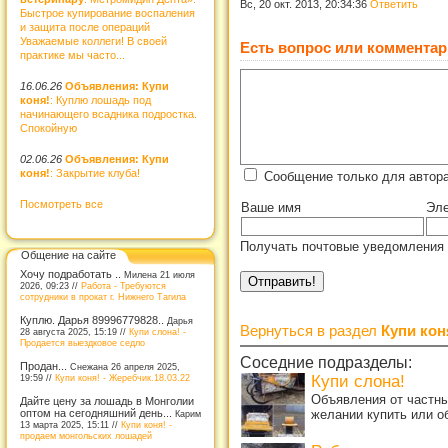
Вс, 20 окт. 2013, 20:34:36
Ответить
Быстрое купирование воспаления
и защита после операций
Уважаемые коллеги! В своей
Есть вопрос или комментар
практике мы часто...
16.06.26
Объявления: Купи
коня!
: Куплю лошадь под
начинающего всадника подростка.
Спокойную
02.06.26
Объявления: Купи
коня!
: Закрытие клуба!
Сообщение только для автора
Посмотреть все
Ваше имя
Эле
Получать почтовые уведомления 
Общение на сайте
Хочу подработать ..
Милена 21 июля
2026, 09:23 //
Работа - Требуются
сотрудники в прокат г. Нижнего Тагила
Куплю. Дарья 89996779828..
Дарья
Вернуться в раздел
Купи кон
28 августа 2025, 15:19 //
Купи слона! -
Продается выездковое седло
Соседние подразделы:
Продан...
Снежана 26 апреля 2025,
Купи слона!
19:59 //
Купи коня! - Жеребчик.18.03.22
Объявления от частны
Дайте цену за лошадь в Монголии
желании купить или о
оптом на сегодняшний день...
Карим
13 марта 2025, 15:11 //
Купи коня! -
продаем монгольских лошадей