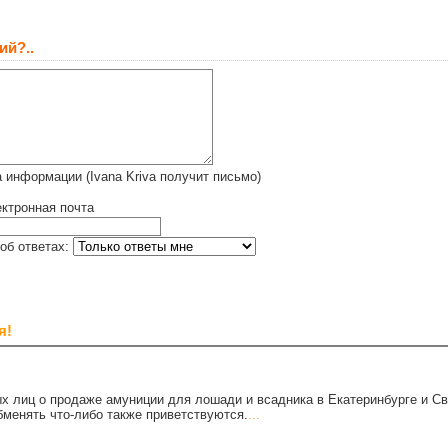
ий?..
 информации (Ivana Kriva получит письмо)
ктронная почта
об ответах:
я!
х лиц о продаже амуниции для лошади и всадника в Екатеринбурге и С
бменять что-либо также приветствуются.
...