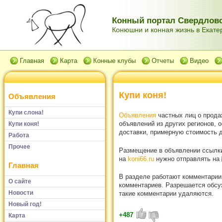
Конный портал Свердловс
Конюшни и конная жизнь в Екатер
Главная
Карта
Конные клубы
Отчеты
Видео
Купи коня!
Объявления
Купи слона!
Объявления
частных лиц о прода
объявлений из других регионов, 
Купи коня!
доставки, примерную стоимость д
Работа
Прочее
Размещение в объявлении ссылки 
на
koni66.ru
нужно отправлять на
Главная
В разделе работают комментарии
О сайте
комментариев. Разрешается обсуж
Новости
такие комментарии удаляются.
Новый год!
+487
Карта