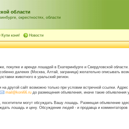
кой области
инбурге, окрестностях, области
Купи коня!
Новости
же, покупке и аренде лошадей в Екатеринбурге и Свердловской области
особенно далеких (Москва, Алтай, заграница) желательно описывать воз
оставки животного в уральский регион.
на другой сайт возможно только при условии встречной ссылки. Адрес
mail@koni66.ru
до размещения объявления, иначе такие объявления 
, посетители могут обсуждать Вашу лошадь. Размещая объявление зде
дать лошадь и цену. Обсуждение людей - и продавца и комментаторов - 