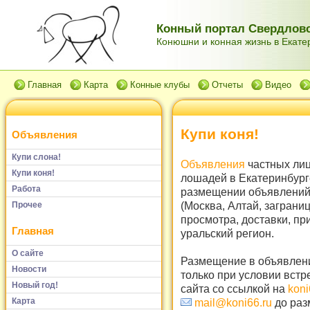
Конный портал Свердловс
Конюшни и конная жизнь в Екатер
Главная
Карта
Конные клубы
Отчеты
Видео
Купи коня!
Объявления
Купи слона!
Объявления
частных лиц
Купи коня!
лошадей в Екатеринбург
Работа
размещении объявлений 
(Москва, Алтай, заграни
Прочее
просмотра, доставки, пр
Главная
уральский регион.
О сайте
Размещение в объявлени
Новости
только при условии встр
Новый год!
сайта со ссылкой на
koni
Карта
mail@koni66.ru
до раз