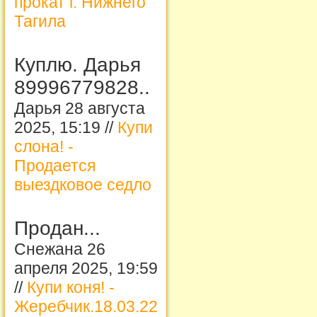
прокат г. Нижнего
Тагила
Куплю. Дарья
89996779828..
Дарья 28 августа
2025, 15:19 //
Купи
слона! -
Продается
выездковое седло
Продан...
Снежана 26
апреля 2025, 19:59
//
Купи коня! -
Жеребчик.18.03.22