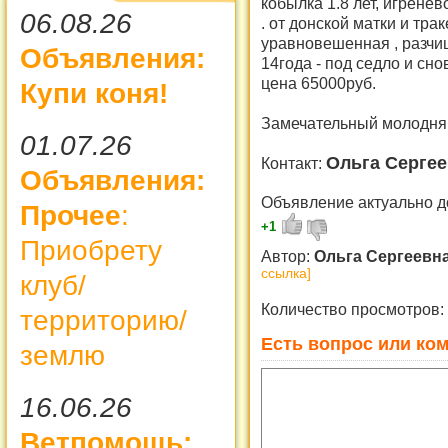
кобылка 1.8 лет, игрене
06.08.26
. от донской матки и тра
уравновешенная , разчищ
Объявления:
14года - под седло и сн
цена 65000руб.
Купи коня!
Замечательный молодня
01.07.26
Ольга Серге
Контакт:
Объявления:
Объявление актуально д
Прочее
:
+1
Приобрету
Автор:
Ольга Сергеевн
ссылка]
клуб/
Количество просмотров:
территорию/
Есть вопрос или ком
землю
16.06.26
Ветпомощь: