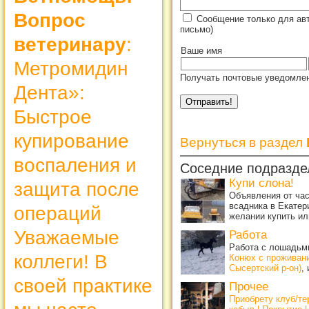
Вопрос
Сообщение только для ав
письмо)
ветеринару
:
Ваше имя
Метромидин
Получать почтовые уведомлен
Дента»:
Быстрое
купирование
Вернуться в раздел
воспаления и
Соседние подразде
Купи слона!
защита после
Объявления от ча
всадника в Екатер
операций
желании купить ил
Уважаемые
Работа
Работа с лошадьми
коллеги! В
Конюх с проживан
Сысертский р-он)
,
своей практике
Прочее
Приобрету клуб/т