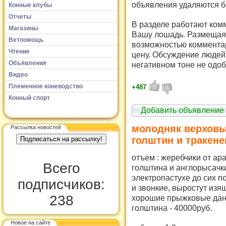
объявления удаляются б
Конные клубы
Отчеты
В разделе работают комм
Магазины
Вашу лошадь. Размещая 
Ветпомощь
возможностью комментар
Чтение
цену. Обсуждение людей 
Объявления
негативном тоне не одоб
Видео
Племенное коневодство
+487
Конный спорт
Добавить объявление
молодняк верховы
Рассылка новостей
голштин и тракене
отъем : жеребчики от ара
Всего
голштина и англорысачк
электропастухе до сих п
подписчиков:
и звонкие, выростут изя
238
хорошие прыжковые данн
голштина - 40000руб.
Новое на сайте