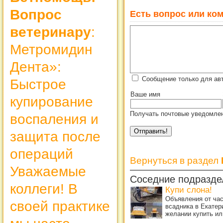
Вопрос
Есть вопрос или ком
ветеринару
:
Метромидин
Дента»:
Сообщение только для ав
Быстрое
Ваше имя
купирование
Получать почтовые уведомлен
воспаления и
защита после
операций
Вернуться в раздел
Уважаемые
Соседние подразде
коллеги! В
Купи слона!
Объявления от ча
своей практике
всадника в Екатер
желании купить ил