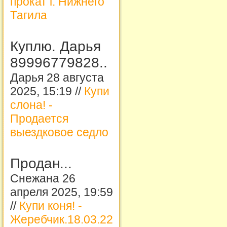
прокат г. Нижнего
Тагила
Куплю. Дарья
89996779828..
Дарья 28 августа
2025, 15:19 //
Купи
слона! -
Продается
выездковое седло
Продан...
Снежана 26
апреля 2025, 19:59
//
Купи коня! -
Жеребчик.18.03.22