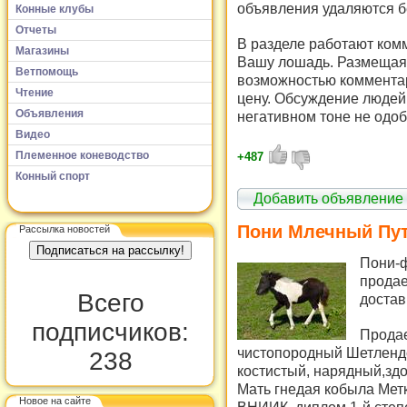
объявления удаляются б
Конные клубы
Отчеты
В разделе работают комм
Магазины
Вашу лошадь. Размещая 
Ветпомощь
возможностью комментар
Чтение
цену. Обсуждение людей 
Объявления
негативном тоне не одоб
Видео
Племенное коневодство
+487
Конный спорт
Добавить объявление
Пони Млечный Пу
Рассылка новостей
Пони-ф
продае
Всего
достав
подписчиков:
Продае
чистопородный Шетлендс
238
костистый, нарядный,здор
Мать гнедая кобыла Мет
Новое на сайте