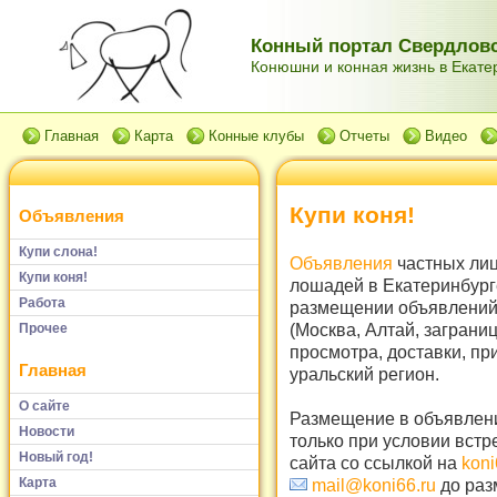
Конный портал Свердловс
Конюшни и конная жизнь в Екатер
Главная
Карта
Конные клубы
Отчеты
Видео
Купи коня!
Объявления
Купи слона!
Объявления
частных лиц
Купи коня!
лошадей в Екатеринбург
Работа
размещении объявлений 
(Москва, Алтай, заграни
Прочее
просмотра, доставки, пр
Главная
уральский регион.
О сайте
Размещение в объявлени
Новости
только при условии встр
Новый год!
сайта со ссылкой на
koni
Карта
mail@koni66.ru
до раз