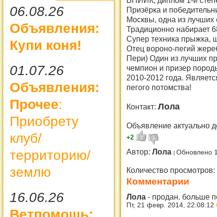
ВНИИК, диплом 1-й степ
06.08.26
Призёрка и победительн
Москвы, одна из лучших 
Объявления:
Традиционно набирает 6
Супер техника прыжка, 
Купи коня!
Отец вороно-пегий жере
Пери) Один из лучших п
01.07.26
чемпион и призер пород
2010-2012 года. Являет
Объявления:
пегого потомства!
Прочее
:
Лола
Контакт:
Приобрету
Объявление актуально д
клуб/
+2
Автор:
Лола
территорию/
Обновлено 1
землю
Количество просмотров:
Комментарии
16.06.26
Лола
-
продан. больше 
Пт, 21 февр. 2014, 22:08:12
Ветпомощь: