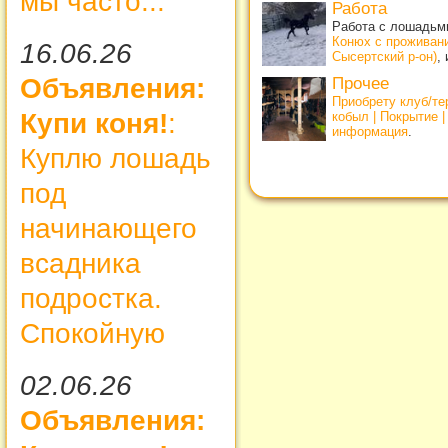
мы часто...
Работа
Работа с лошадьми
Конюх с проживан
16.06.26
Сысертский р-он)
,
Объявления:
Прочее
Приобрету клуб/т
Купи коня!
:
кобыл | Покрытие 
информация
.
Куплю лошадь
под
начинающего
всадника
подростка.
Спокойную
02.06.26
Объявления: