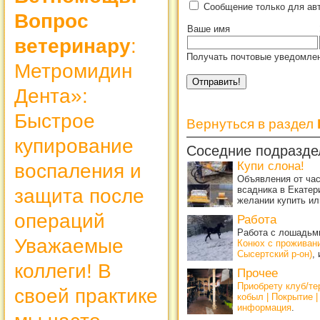
Сообщение только для ав
Вопрос
Ваше имя
ветеринару
:
Получать почтовые уведомлен
Метромидин
Дента»:
Быстрое
Вернуться в раздел
купирование
Соседние подразде
Купи слона!
воспаления и
Объявления от ча
всадника в Екатер
защита после
желании купить ил
операций
Работа
Работа с лошадьми
Уважаемые
Конюх с проживан
Сысертский р-он)
,
коллеги! В
Прочее
Приобрету клуб/т
своей практике
кобыл | Покрытие 
информация
.