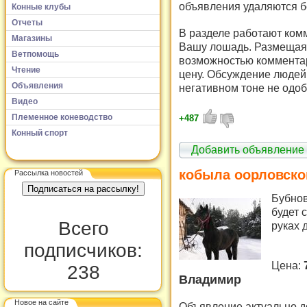
объявления удаляются б
Конные клубы
Отчеты
В разделе работают комм
Магазины
Вашу лошадь. Размещая 
Ветпомощь
возможностью комментар
Чтение
цену. Обсуждение людей 
Объявления
негативном тоне не одоб
Видео
Племенное коневодство
+487
Конный спорт
Добавить объявление
кобыла оорловско
Рассылка новостей
Бубнов
будет 
Всего
руках 
подписчиков:
Цена:
238
Владимир
Новое на сайте
Объявление актуально д