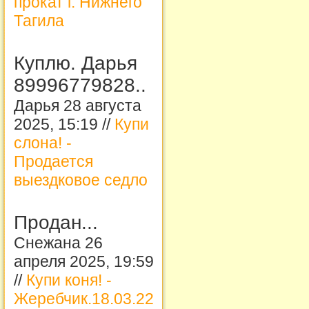
прокат г. Нижнего
Тагила
Куплю. Дарья
89996779828..
Дарья 28 августа
2025, 15:19 //
Купи
слона! -
Продается
выездковое седло
Продан...
Снежана 26
апреля 2025, 19:59
//
Купи коня! -
Жеребчик.18.03.22