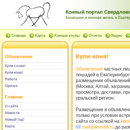
Конный портал Свердловс
Конюшни и конная жизнь в Екатер
Главная
Карта
Конные клубы
Отчеты
Видео
Купи коня!
Объявления
Купи слона!
Объявления
частных лиц
Купи коня!
лошадей в Екатеринбург
Работа
размещении объявлений 
(Москва, Алтай, заграни
Прочее
просмотра, доставки, пр
Главная
уральский регион.
О сайте
Размещение в объявлени
Новости
только при условии встр
Новый год!
сайта со ссылкой на
koni
Карта
mail@koni66.ru
до раз