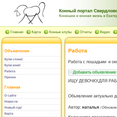
Конный портал Свердловс
Конюшни и конная жизнь в Екатер
Главная
Карта
Конные клубы
Отчеты
Видео
Работа
Объявления
Купи слона!
Работа с лошадьми и ок
Купи коня!
Работа
Добавить объявление
Прочее
ИЩУ ДЕВОЧКУ,ДЛЯ РАБ
Главная
Объявление актуально д
О сайте
Новости
Автор:
наталья
Обновле
Новый год!
Карта
Количество просмотров: