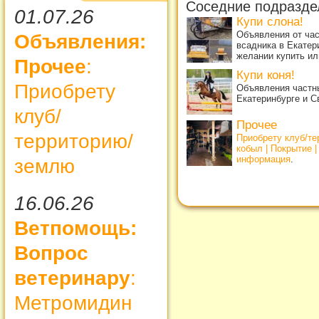
Соседние подразде
01.07.26
Купи слона!
Объявления от ча
Объявления:
всадника в Екатер
желании купить ил
Прочее
:
Купи коня!
Приобрету
Объявления частны
Екатеринбурге и С
клуб/
Прочее
территорию/
Приобрету клуб/т
кобыл | Покрытие 
информация
.
землю
16.06.26
Ветпомощь:
Вопрос
ветеринару
:
Метромидин