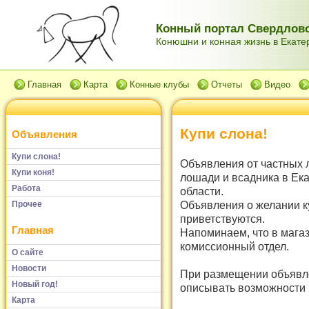
Конный портал Свердловс
Конюшни и конная жизнь в Екатер
Главная
Карта
Конные клубы
Отчеты
Видео
Купи слона!
Объявления
Купи слона!
Объявления от частных 
Купи коня!
лошади и всадника в Ек
Работа
области.
Объявления о желании к
Прочее
приветствуются.
Главная
Напоминаем, что в мага
комиссионный отдел.
О сайте
Новости
При размещении объявле
Новый год!
описывать возможности и
Карта