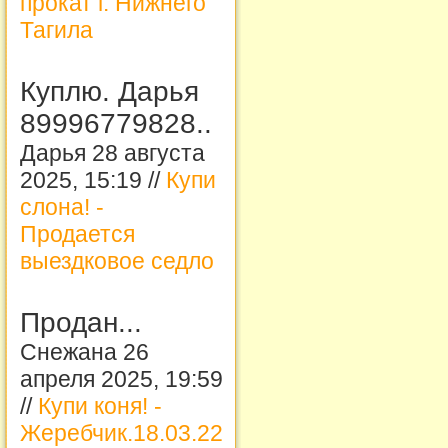
прокат г. Нижнего
Тагила
Куплю. Дарья
89996779828..
Дарья 28 августа
2025, 15:19 //
Купи
слона! -
Продается
выездковое седло
Продан...
Снежана 26
апреля 2025, 19:59
//
Купи коня! -
Жеребчик.18.03.22