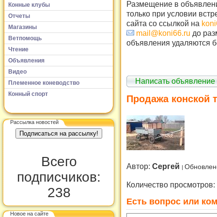
Размещение в объявлени
Конные клубы
только при условии встр
Отчеты
сайта со ссылкой на
koni
Магазины
mail@koni66.ru
до раз
Ветпомощь
объявления удаляются б
Чтение
Объявления
Видео
Написать объявление
Племенное коневодство
Конный спорт
Продажа конской 
Рассылка новостей
Всего
Автор:
Сергей
Обновлен
подписчиков:
Количество просмотров:
238
Есть вопрос или ком
Новое на сайте