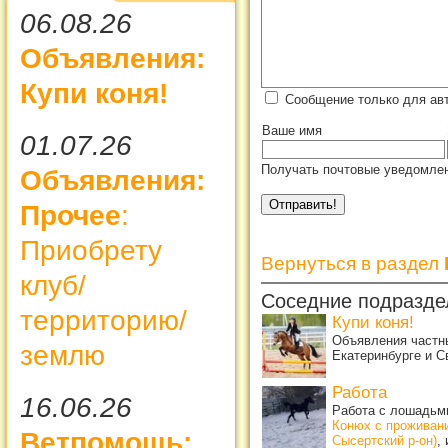
06.08.26
Объявления:
Купи коня!
Сообщение только для авт
Ваше имя
01.07.26
Получать почтовые уведомлен
Объявления:
Прочее
:
Приобрету
Вернуться в раздел
клуб/
Соседние подразде
территорию/
Купи коня!
Объявления частны
землю
Екатеринбурге и С
Работа
16.06.26
Работа с лошадьми
Конюх с проживан
Ветпомощь:
Сысертский р-он)
,