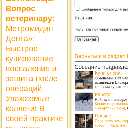
Вопрос
Сообщение только для ав
ветеринару
:
Ваше имя
Метромидин
Получать почтовые уведомлен
Дента»:
Быстрое
Вернуться в раздел
купирование
Соседние подразде
воспаления и
Купи слона!
защита после
Объявления от ча
всадника в Екатер
операций
желании купить ил
Работа
Уважаемые
Работа с лошадьми
Конюх с проживан
коллеги! В
Сысертский р-он)
,
Прочее
своей практике
Приобрету клуб/т
кобыл | Покрытие 