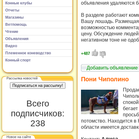
объявления удаляются б
Конные клубы
Отчеты
В разделе работают комм
Магазины
Вашу лошадь. Размещая 
Ветпомощь
возможностью комментар
Чтение
цену. Обсуждение людей 
Объявления
негативном тоне не одоб
Видео
Племенное коневодство
+487
Конный спорт
Добавить объявление
Пони Чиполино
Рассылка новостей
Продае
Чиполи
Всего
спокой
бегает
подписчиков:
просьб
потомство. Находится в
238
области имеется доставк
Новое на сайте