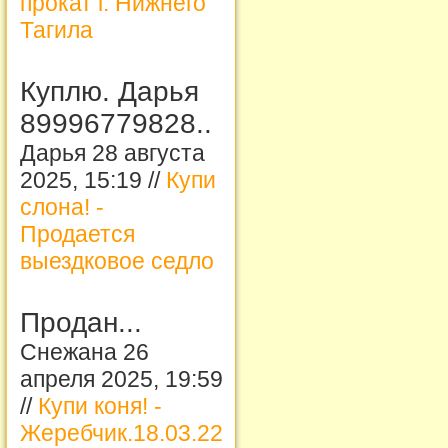
прокат г. Нижнего
Тагила
Куплю. Дарья
89996779828..
Дарья 28 августа
2025, 15:19 //
Купи
слона! -
Продается
выездковое седло
Продан...
Снежана 26
апреля 2025, 19:59
//
Купи коня! -
Жеребчик.18.03.22