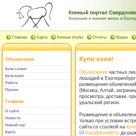
Конный портал Свердловс
Конюшни и конная жизнь в Екатер
Главная
Карта
Конные клубы
Отчеты
Видео
Купи коня!
Объявления
Купи слона!
Объявления
частных лиц
Купи коня!
лошадей в Екатеринбург
Работа
размещении объявлений 
(Москва, Алтай, заграни
Прочее
просмотра, доставки, пр
Главная
уральский регион.
О сайте
Размещение в объявлени
Новости
только при условии встр
Новый год!
сайта со ссылкой на
koni
Карта
mail@koni66.ru
до раз