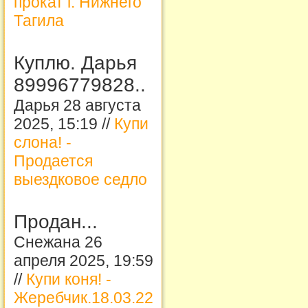
прокат г. Нижнего
Тагила
Куплю. Дарья
89996779828..
Дарья 28 августа
2025, 15:19 //
Купи
слона! -
Продается
выездковое седло
Продан...
Снежана 26
апреля 2025, 19:59
//
Купи коня! -
Жеребчик.18.03.22