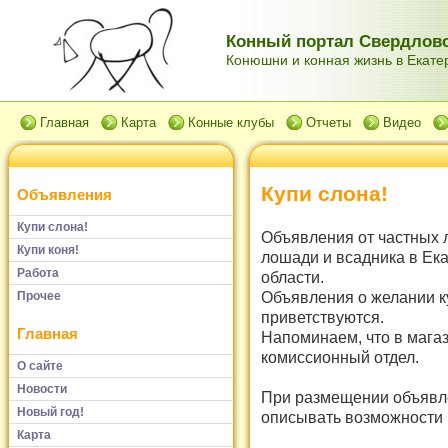
Конный портал Свердловс
Конюшни и конная жизнь в Екатер
Главная
Карта
Конные клубы
Отчеты
Видео
Купи слона!
Объявления
Купи слона!
Объявления от частных 
Купи коня!
лошади и всадника в Ек
Работа
области.
Объявления о желании к
Прочее
приветствуются.
Главная
Напоминаем, что в мага
комиссионный отдел.
О сайте
Новости
При размещении объявле
Новый год!
описывать возможности и
Карта