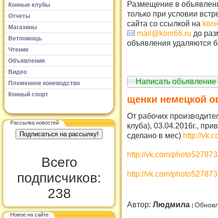
Размещение в объявлени
Конные клубы
только при условии встр
Отчеты
сайта со ссылкой на
koni
Магазины
mail@koni66.ru
до раз
Ветпомощь
объявления удаляются б
Чтение
Объявления
Видео
Написать объявление
Племенное коневодство
Конный спорт
щенки немецкой о
От рабочих производите
Рассылка новостей
клуба), 03.04.2016г., при
сделано в мес)
http://vk
http://vk.com/photo5278
Всего
http://vk.com/photo5278
подписчиков:
238
Автор:
Людмила
Обновл
Новое на сайте