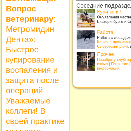
Соседние подразде
Вопрос
Купи коня!
ветеринару
:
Объявления частны
Екатеринбурге и С
Метромидин
Работа
Дента»:
Работа с лошадьми
Конюх с проживан
Сысертский р-он)
,
Быстрое
Прочее
купирование
Приобрету клуб/т
кобыл | Покрытие 
воспаления и
информация
.
защита после
операций
Уважаемые
коллеги! В
своей практике