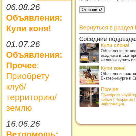
06.08.26
Объявления:
Купи коня!
Вернуться в раздел
Соседние подразде
01.07.26
Купи слона!
Объявления от ча
Объявления:
всадника в Екатер
желании купить ил
Прочее
:
Купи коня!
Приобрету
Объявления частны
Екатеринбурге и С
клуб/
Прочее
территорию/
Приобрету клуб/т
кобыл | Покрытие 
информация
.
землю
16.06.26
Ветпомощь: