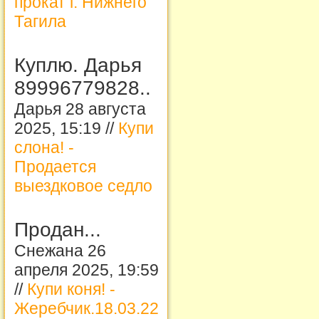
прокат г. Нижнего
Тагила
Куплю. Дарья
89996779828..
Дарья 28 августа
2025, 15:19 //
Купи
слона! -
Продается
выездковое седло
Продан...
Снежана 26
апреля 2025, 19:59
//
Купи коня! -
Жеребчик.18.03.22