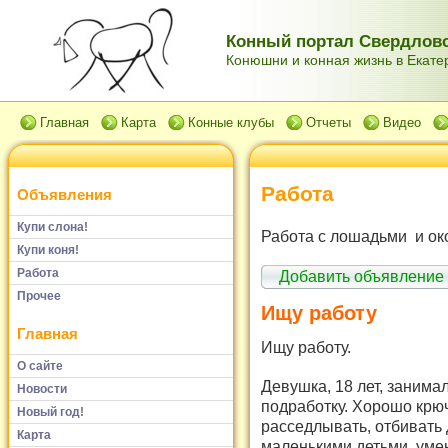
Конный портал Свердловс
Конюшни и конная жизнь в Екатер
Главная
Карта
Конные клубы
Отчеты
Видео
Работа
Объявления
Купи слона!
Работа с лошадьми и ок
Купи коня!
Работа
Добавить объявление
Прочее
Ищу работу
Главная
Ищу работу.
О сайте
Девушка, 18 лет, занима
Новости
подработку. Хорошо крюч
Новый год!
расседлывать, отбивать 
Карта
маленькими детьми, уме