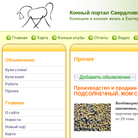
Конный портал Свердловс
Конюшни и конная жизнь в Екатер
Главная
Карта
Конные клубы
Отчеты
Видео
Прочее
Объявления
Купи слона!
Добавить объявление
Купи коня!
Работа
Производство и продаж
Прочее
ПОДСОЛНЕЧНЫЙ, ЖОМ 
Главная
Комбикорма.
пшеничные,
О сайте
перечень пр
от 20 тонн.
Новости
Новый год!
Карта