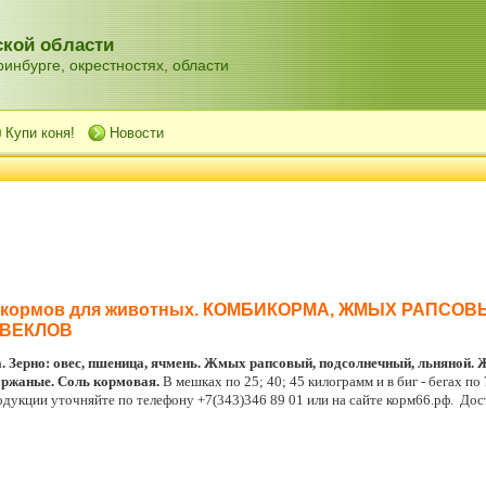
кой области
инбурге, окрестностях, области
Купи коня!
Новости
а кормов для животных. КОМБИКОРМА, ЖМЫХ РАПСО
СВЕКЛОВ
 Зерно: овес, пшеница, ячмень. Жмых рапсовый, подсолнечный, льняной.
 ржаные. Соль кормовая.
В мешках по 25; 40; 45 килограмм и в биг - бегах п
одукции уточняйте по телефону +7(343)346 89 01 или на сайте корм66.рф. Дос