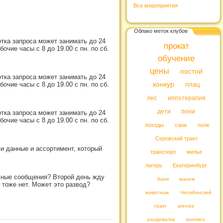
Все мероприятия
Облако меток клубов
тка запроса может занимать до 24
прокат
чие часы с 8 до 19.00 с пн. по сб.
обучение
цены
постой
тка запроса может занимать до 24
чие часы с 8 до 19.00 с пн. по сб.
конкур
плац
лес
иппотерапия
дети
пони
тка запроса может занимать до 24
чие часы с 8 до 19.00 с пн. по сб.
походы
сани
поле
Серовский тракт
ли данные и ассортимент, который
транспорт
жилье
лагерь
Екатеринбург
чные сообщения? Второй день жду
баня
манеж
е тоже нет. Может это развод?
животные
Челябинский
тракт
arenda
раздевалка
коневоз