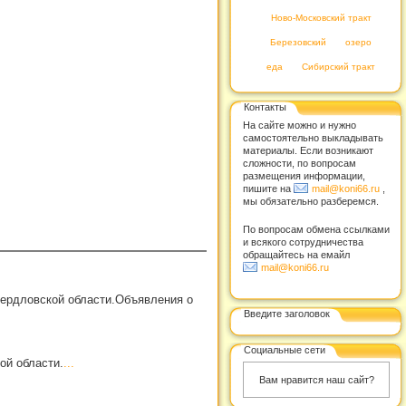
Ново-Московский тракт
Березовский
озеро
еда
Сибирский тракт
Контакты
На сайте можно и нужно
самостоятельно выкладывать
материалы. Если возникают
сложности, по вопросам
размещения информации,
пишите на
mail@koni66.ru
,
мы обязательно разберемся.
По вопросам обмена ссылками
и всякого сотрудничества
обращайтесь на емайл
mail@koni66.ru
вердловской области.Объявления о
Введите заголовок
Социальные сети
ой области.
...
Вам нравится наш сайт?