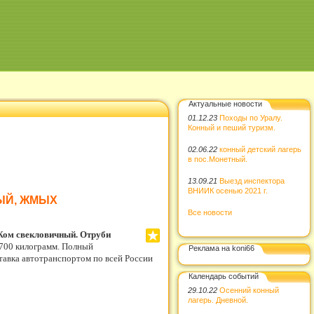
Актуальные новости
01.12.23
Походы по Уралу.
Конный и пеший туризм.
02.06.22
конный детский лагерь
в пос.Монетный.
13.09.21
Выезд инспектора
ВНИИК осенью 2021 г.
ВЫЙ, ЖМЫХ
Все новости
 Жом свекловичный. Отруби
о 700 килограмм. Полный
Реклама на koni66
тавка автотранспортом по всей России
Календарь событий
29.10.22
Осенний конный
лагерь. Дневной.