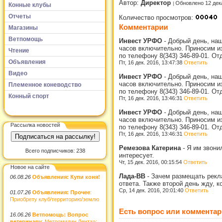
Автор:
Директор
Обновлено 12 дек
Конные клубы
Отчеты
Количество просмотров:
Комментарии
Магазины
Ветпомощь
Инвест УРФО
-
Добрый день, наш
часов включительно. Приносим из
Чтение
по телефону 8(343) 346-89-01. От
Объявления
Пт, 16 дек. 2016, 13:47:38
Ответить
Видео
Инвест УРФО
-
Добрый день, наш
часов включительно. Приносим из
Племенное коневодство
по телефону 8(343) 346-89-01. От
Конный спорт
Пт, 16 дек. 2016, 13:46:31
Ответить
Инвест УРФО
-
Добрый день, наш
часов включительно. Приносим из
Рассылка новостей
по телефону 8(343) 346-89-01. От
Пт, 16 дек. 2016, 13:46:31
Ответить
Ремезова Катерина
-
Я им звонил
Всего подписчиков: 238
интересует.
Чт, 15 дек. 2016, 00:15:54
Ответить
Новое на сайте
Лада-ВВ
-
Зачем размещать рекла
06.08.26
Объявления: Купи коня!
ответа. Также второй день жду, к
Ср, 14 дек. 2016, 20:01:40
Ответить
01.07.26
Объявления: Прочее
:
Приобрету клуб/территорию/землю
Есть вопрос или комментар
16.06.26
Ветпомощь: Вопрос
ветеринару
: Метромидин Дента»: