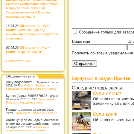
Быстрое купирование воспаления
и защита после операций
Уважаемые коллеги! В своей
практике мы часто...
16.06.26
Объявления: Купи
коня!
: Куплю лошадь под
Сообщение только для автора
начинающего всадника подростка.
Спокойную
Ваше имя
Эле
02.06.26
Объявления: Купи
коня!
: Закрытие клуба!
Получать почтовые уведомления 
Посмотреть все
Общение на сайте
Вернуться в раздел
Прочее
Хочу подработать ..
Милена 21 июля
2026, 09:23 //
Работа - Требуются
Соседние подразделы:
сотрудники в прокат г. Нижнего Тагила
Купи слона!
Куплю. Дарья 89996779828..
Дарья
Объявления от частны
28 августа 2025, 15:19 //
Купи слона! -
Продается выездковое седло
желании купить или о
Продан...
Снежана 26 апреля 2025,
19:59 //
Купи коня! - Жеребчик.18.03.22
Купи коня!
Объявления частных л
Дайте цену за лошадь в Монголии
оптом на сегодняшний день...
Карим
13 марта 2025, 15:11 //
Купи коня! -
продаем монгольских лошадей