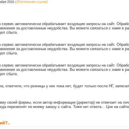
абря 2016
[Постоянная ссылка]
 сервис автоматически обрабатывает входящие запросы на сайт. Обрабо
винения за доставленные неудобства. Вы можете связаться с нами в рабо
дел сбыта.
 сервис автоматически обрабатывает входящие запросы на сайт. Обрабо
винения за доставленные неудобства. Вы можете связаться с нами в рабо
дел сбыта.
 сервис автоматически обрабатывает входящие запросы на сайт. Обрабо
винения за доставленные неудобства. Вы можете связаться с нами в рабо
дел сбыта.
а, ответили, что розницы у них пока нет, будет только после НГ, записа
му своей фирмы, если автор информации (директор) не отвечает на ли
огда перезвонят по моему заказу с сайта. Тоже нет ответа... Цне на сайт
ий?..