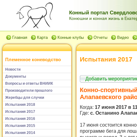
Конный портал Свердловс
Конюшни и конная жизнь в Екатер
Главная
Карта
Конные клубы
Отчеты
Видео
Испытания 2017
Племенное коневодство
Новости
Документы
Добавить мероприятие
Вопросы и ответы ВНИИК
Конно-спортивный
Производители прошлого
Алапаевского рай
Жеребцы для случки
Испытания 2018
Когда:
17 июня 2017 в 11
Испытания 2017
Где:
с. Останино Алапа
Испытания 2016
17 июня состоится конно
Испытания 2015
программе бега для лоша
Испытания 2014
рысистых пород, 3-х лет