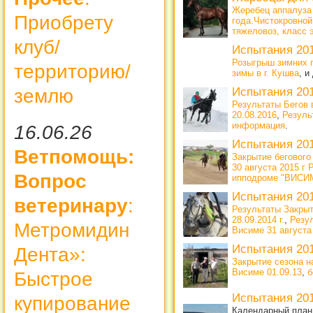
Жеребец аппалуза
Приобрету
года.Чистокровной
тяжеловоз, класс 
клуб/
Испытания 20
Розыгрыш зимних 
территорию/
зимы в г. Кушва
, и
Испытания 20
землю
Результаты Бегов в
20.08.2016
,
Резуль
информация
.
16.06.26
Испытания 20
Ветпомощь:
Закрытие беговог
30 августа 2015 
Вопрос
ипподроме "ВИСИМ
Испытания 20
ветеринару
:
Результаты Закрыт
28.09.2014 г.
,
Резу
Метромидин
Висиме 31 августа 
Испытания 20
Дента»:
Закрытие сезона н
Висиме 01.09.13
,
б
Быстрое
Испытания 20
купирование
Календарный план 