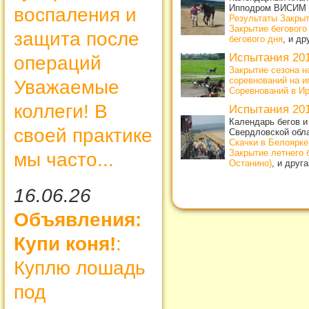
Ипподром ВИСИМ
воспаления и
Результаты Закрыт
Закрытие бегового
защита после
бегового дня
, и д
Испытания 20
операций
Закрытие сезона н
соревнований на и
Уважаемые
Соревнований в Ирб
коллеги! В
Испытания 20
Календарь бегов и
своей практике
Свердловской обл
Скачки в Белоярке
Закрытие летнего 
мы часто...
Останино)
, и друг
16.06.26
Объявления:
Купи коня!
:
Куплю лошадь
под