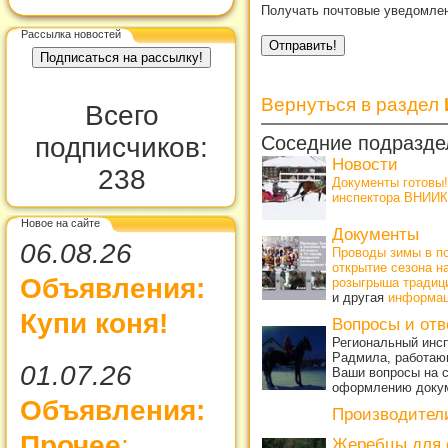
Получать почтовые уведомлен
Рассылка новостей
Вернуться в раздел
Всего
Соседние подразде
подписчиков:
Новости
238
Документы готовы
инспектора ВНИИК
Новое на сайте
Документы
06.08.26
Проводы зимы в по
открытие сезона н
Объявления:
розыгрыша традиц
и другая
информа
Купи коня!
Вопросы и от
Региональный инсп
Радмила, работающ
01.07.26
Ваши вопросы на с
оформлению доку
Объявления:
Производител
Прочее
:
Жеребцы для 