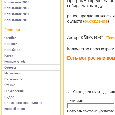
Программа предполагаетс
Испытания 2013
собираем команду.
Испытания 2012
Испытания 2011
ранее предполагалось, 
Испытания 2010
области (
обсуждение
)
Главная
Автор:
Ð­ÑÐ¾ Ð Ð°
[Пост
О сайте
Новости
Количество просмотров:
Новый год!
Карта
Есть вопрос или ком
Конные клубы
Отчеты
Магазины
Ветпомощь
Чтение
Объявления
Сообщение только для авт
Видео
Ваше имя
Племенное коневодство
Конный спорт
Получать почтовые уведомлен