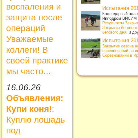
воспаления и
Испытания 20
Календарный план 
защита после
Ипподром ВИСИМ
Результаты Закрыт
операций
Закрытие бегового
бегового дня
, и д
Уважаемые
Испытания 20
Закрытие сезона н
коллеги! В
соревнований на и
Соревнований в Ирб
своей практике
мы часто...
16.06.26
Объявления:
Купи коня!
:
Куплю лошадь
под