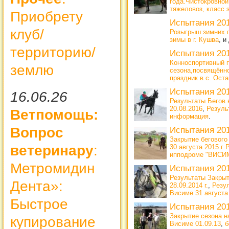
года.Чистокровной
тяжеловоз, класс 
Приобрету
Испытания 20
клуб/
Розыгрыш зимних 
зимы в г. Кушва
, и
территорию/
Испытания 20
Конноспортивный п
землю
сезона,посвящённ
праздник в с. Ост
Испытания 20
16.06.26
Результаты Бегов в
20.08.2016
,
Резуль
Ветпомощь:
информация
.
Вопрос
Испытания 20
Закрытие беговог
ветеринару
:
30 августа 2015 
ипподроме "ВИСИМ
Метромидин
Испытания 20
Результаты Закрыт
Дента»:
28.09.2014 г.
,
Резу
Висиме 31 августа 
Быстрое
Испытания 20
Закрытие сезона н
купирование
Висиме 01.09.13
,
б