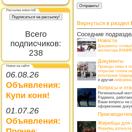
Рассылка новостей
Вернуться в раздел
Всего
Соседние подразде
Новости
подписчиков:
Документы готовы
инспектора ВНИИК
238
Документы
Новое на сайте
Проводы зимы в по
открытие сезона н
06.08.26
розыгрыша традиц
и другая
информа
Объявления:
Вопросы и от
Региональный инсп
Купи коня!
Радмила, работающ
Ваши вопросы на с
оформлению доку
01.07.26
Производител
Объявления:
Жеребцы для 
Жеребец аппалуза
Прочее
: