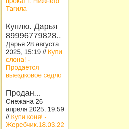
прокат г. Нижнего
Тагила
Куплю. Дарья
89996779828..
Дарья 28 августа
2025, 15:19 //
Купи
слона! -
Продается
выездковое седло
Продан...
Снежана 26
апреля 2025, 19:59
//
Купи коня! -
Жеребчик.18.03.22