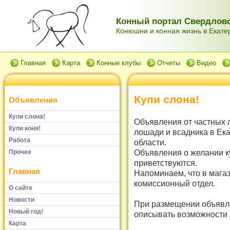
Конный портал Свердловс
Конюшни и конная жизнь в Екатер
Главная
Карта
Конные клубы
Отчеты
Видео
Купи слона!
Объявления
Купи слона!
Объявления от частных 
Купи коня!
лошади и всадника в Ек
Работа
области.
Объявления о желании к
Прочее
приветствуются.
Главная
Напоминаем, что в мага
комиссионный отдел.
О сайте
Новости
При размещении объявле
Новый год!
описывать возможности и
Карта