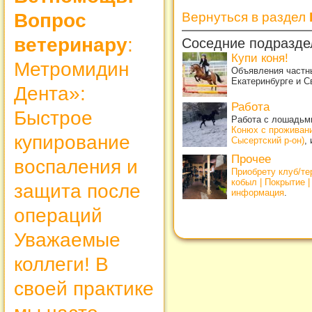
Вопрос
Вернуться в раздел
ветеринару
:
Соседние подразде
Купи коня!
Метромидин
Объявления частны
Екатеринбурге и С
Дента»:
Работа
Быстрое
Работа с лошадьми
Конюх с проживан
купирование
Сысертский р-он)
,
Прочее
воспаления и
Приобрету клуб/т
кобыл | Покрытие 
защита после
информация
.
операций
Уважаемые
коллеги! В
своей практике