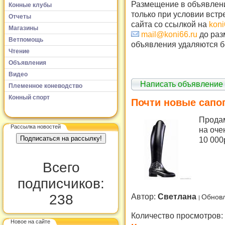
Размещение в объявлени
Конные клубы
только при условии встр
Отчеты
сайта со ссылкой на
koni
Магазины
mail@koni66.ru
до раз
Ветпомощь
объявления удаляются б
Чтение
Объявления
Видео
Написать объявление
Племенное коневодство
Конный спорт
Почти новые сапо
Продам
Рассылка новостей
на оче
10 000
Всего
подписчиков:
Автор:
Светлана
238
Обновл
Количество просмотров:
Новое на сайте