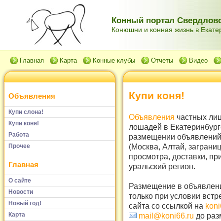
Конный портал Свердловс
Конюшни и конная жизнь в Екатер
Главная
Карта
Конные клубы
Отчеты
Видео
Купи коня!
Объявления
Купи слона!
Объявления
частных лиц
Купи коня!
лошадей в Екатеринбург
Работа
размещении объявлений 
(Москва, Алтай, заграни
Прочее
просмотра, доставки, пр
Главная
уральский регион.
О сайте
Размещение в объявлени
Новости
только при условии встр
Новый год!
сайта со ссылкой на
koni
Карта
mail@koni66.ru
до раз