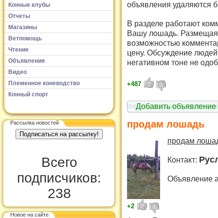
объявления удаляются б
Конные клубы
Отчеты
В разделе работают комм
Магазины
Вашу лошадь. Размещая 
Ветпомощь
возможностью комментар
Чтение
цену. Обсуждение людей 
Объявления
негативном тоне не одоб
Видео
Племенное коневодство
+487
Конный спорт
Добавить объявление
продам лошадь
Рассылка новостей
продам лошад
Всего
Рус
Контакт:
подписчиков:
Объявление а
238
+2
Новое на сайте