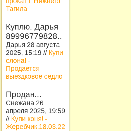
прокат г. Нижнего
Тагила
Куплю. Дарья
89996779828..
Дарья 28 августа
2025, 15:19 //
Купи
слона! -
Продается
выездковое седло
Продан...
Снежана 26
апреля 2025, 19:59
//
Купи коня! -
Жеребчик.18.03.22