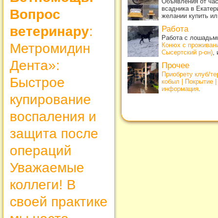
Объявления от ча
всадника в Екатер
Вопрос
желании купить ил
ветеринару
:
Работа
Работа с лошадьми
Метромидин
Конюх с проживан
Сысертский р-он)
,
Дента»:
Прочее
Приобрету клуб/т
Быстрое
кобыл | Покрытие 
информация
.
купирование
воспаления и
защита после
операций
Уважаемые
коллеги! В
своей практике