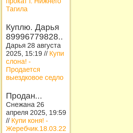
прокат г. Нижнего
Тагила
Куплю. Дарья
89996779828..
Дарья 28 августа
2025, 15:19 //
Купи
слона! -
Продается
выездковое седло
Продан...
Снежана 26
апреля 2025, 19:59
//
Купи коня! -
Жеребчик.18.03.22