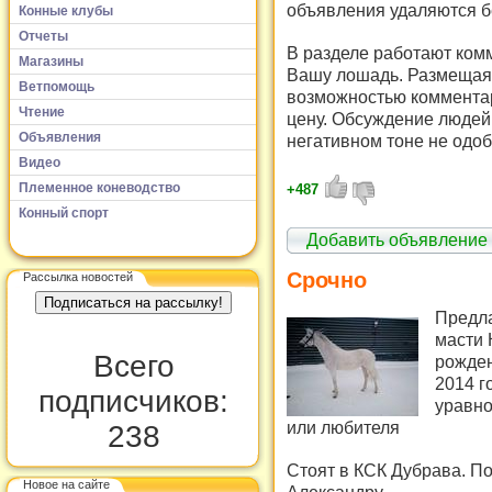
объявления удаляются б
Конные клубы
Отчеты
В разделе работают комм
Магазины
Вашу лошадь. Размещая 
Ветпомощь
возможностью комментар
Чтение
цену. Обсуждение людей 
Объявления
негативном тоне не одоб
Видео
Племенное коневодство
+487
Конный спорт
Добавить объявление
Срочно
Рассылка новостей
Предла
масти 
Всего
рожден
2014 г
подписчиков:
уравно
или любителя
238
Стоят в КСК Дубрава. П
Новое на сайте