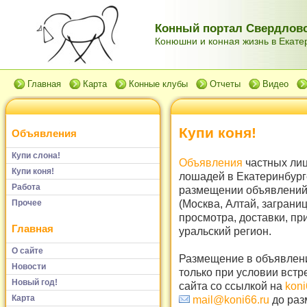
Конный портал Свердловс
Конюшни и конная жизнь в Екатер
Главная
Карта
Конные клубы
Отчеты
Видео
Купи коня!
Объявления
Купи слона!
Объявления
частных лиц
Купи коня!
лошадей в Екатеринбург
Работа
размещении объявлений 
(Москва, Алтай, заграни
Прочее
просмотра, доставки, пр
Главная
уральский регион.
О сайте
Размещение в объявлени
Новости
только при условии встр
Новый год!
сайта со ссылкой на
koni
Карта
mail@koni66.ru
до раз