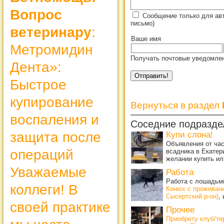
Вопрос
Сообщение только для ав
письмо)
ветеринару
:
Ваше имя
Метромидин
Получать почтовые уведомлен
Дента»:
Быстрое
купирование
Вернуться в раздел
воспаления и
Соседние подразде
защита после
Купи слона!
Объявления от ча
операций
всадника в Екатер
желании купить ил
Уважаемые
Работа
Работа с лошадьми
коллеги! В
Конюх с проживан
Сысертский р-он)
,
своей практике
Прочее
Приобрету клуб/т