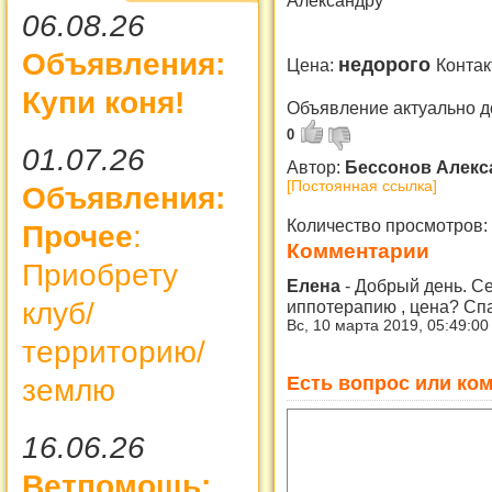
Александру
06.08.26
Объявления:
недорого
Цена:
Контак
Купи коня!
Объявление актуально д
0
01.07.26
Автор:
Бессонов Алек
[Постоянная ссылка]
Объявления:
Количество просмотров:
Прочее
:
Комментарии
Приобрету
Елена
-
Добрый день. Сер
иппотерапию , цена? Сп
клуб/
Вс, 10 марта 2019, 05:49:0
территорию/
Есть вопрос или ком
землю
16.06.26
Ветпомощь: