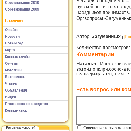
Бега для лошадей 3-х, 4-
Соревнования 2010
русской рысистых пород,
Соревнования 2009
наездников принимает С
Оргвопросы -Загуменных
Главная
О сайте
Автор:
Загуменных
Новости
[По
Новый год!
Количество просмотров:
Карта
Комментарии
Конные клубы
Наталья
-
Много зрителе
Отчеты
ватой.попклрн.сосиска к
Магазины
Сб, 08 февр. 2020, 13:34:1
Ветпомощь
Чтение
Есть вопрос или ком
Объявления
Видео
Племенное коневодство
Конный спорт
Сообщение только для ав
Рассылка новостей