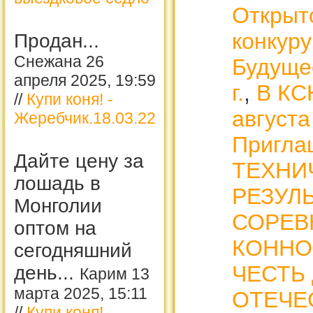
Открыт
конкур
Продан...
Снежана 26
Будущее
апреля 2025, 19:59
г.
,
В КСК
//
Купи коня! -
августа
Жеребчик.18.03.22
Приглаш
Дайте цену за
ТЕХНИ
лошадь в
РЕЗУЛ
Монголии
СОРЕВ
оптом на
КОННО
сегодняшний
ЧЕСТЬ
день...
Карим 13
марта 2025, 15:11
ОТЕЧЕ
//
Купи коня! -