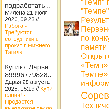
"Темп" 
подработать ..
"Темпе
Милена 21 июля
Резуль
2026, 09:23 //
Работа -
Первен
Требуются
по конк
сотрудники в
прокат г. Нижнего
памяти
Тагила
Открыт
«Темп» 
Куплю. Дарья
Темпе» 
89996779828..
информ
Дарья 28 августа
2025, 15:19 //
Купи
Сорев
слона! -
Продается
Технич
выездковое седло