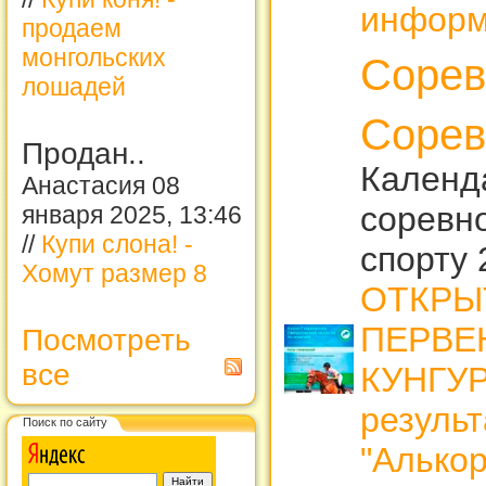
информ
продаем
монгольских
Сорев
лошадей
Сорев
Продан..
Календ
Анастасия 08
соревн
января 2025, 13:46
//
Купи слона! -
спорту 
Хомут размер 8
ОТКРЫ
ПЕРВЕ
Посмотреть
все
КУНГУ
резуль
Поиск по сайту
"Алькор