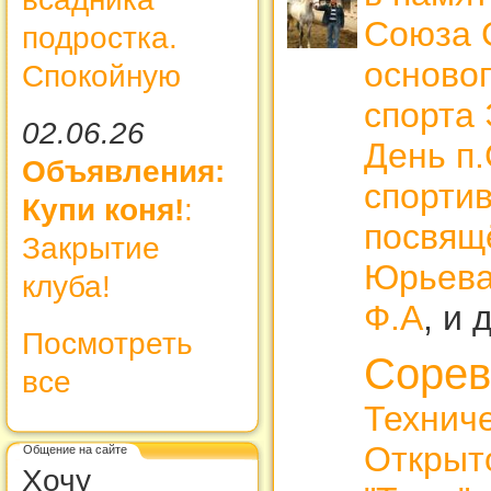
Союза С
подростка.
осново
Спокойную
спорта
02.06.26
День п.
Объявления:
спорти
Купи коня!
:
посвящ
Закрытие
Юрьева
клуба!
Ф.А
, и 
Посмотреть
Сорев
все
Технич
Открыт
Общение на сайте
Хочу