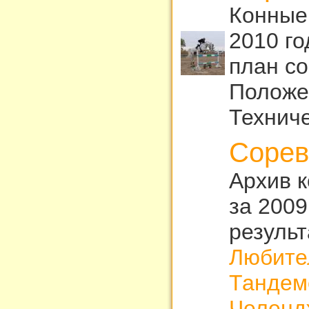
Конные
2010 г
план с
Положе
Техниче
Сорев
Архив 
за 2009
результ
Любите
Тандем
Челенд