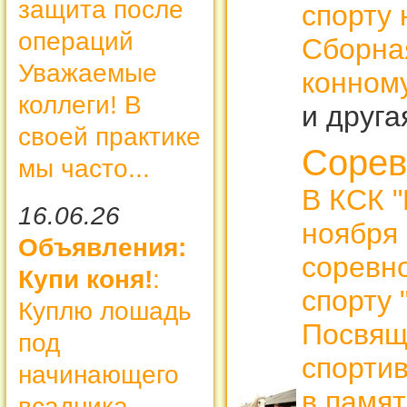
защита после
спорту 
операций
Сборна
Уважаемые
конному
коллеги! В
и друг
своей практике
Сорев
мы часто...
В КСК "
16.06.26
ноября 
Объявления:
соревн
Купи коня!
:
спорту 
Куплю лошадь
Посвящ
под
спорти
начинающего
в памят
всадника