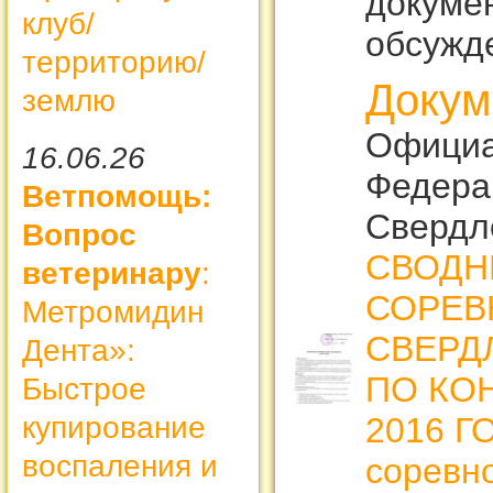
докуме
клуб/
обсужд
территорию/
Докум
землю
Официа
16.06.26
Федера
Ветпомощь:
Свердл
Вопрос
СВОДН
ветеринару
:
СОРЕВ
Метромидин
СВЕРД
Дента»:
ПО КО
Быстрое
2016 Г
купирование
воспаления и
соревн