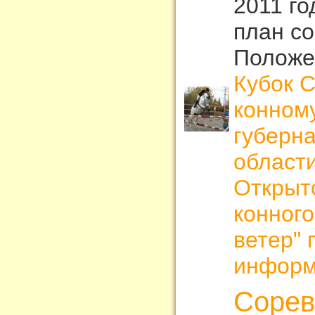
2011 г
план с
Положе
Кубок 
конному
губерн
области
Открыт
конного
ветер" 
информ
Сорев