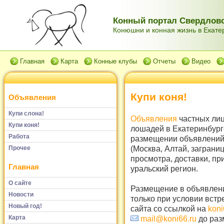
Конный портал Свердловс
Конюшни и конная жизнь в Екатер
Главная
Карта
Конные клубы
Отчеты
Видео
Купи коня!
Объявления
Купи слона!
Объявления
частных лиц
Купи коня!
лошадей в Екатеринбург
Работа
размещении объявлений 
(Москва, Алтай, заграни
Прочее
просмотра, доставки, пр
Главная
уральский регион.
О сайте
Размещение в объявлени
Новости
только при условии встр
Новый год!
сайта со ссылкой на
koni
Карта
mail@koni66.ru
до раз