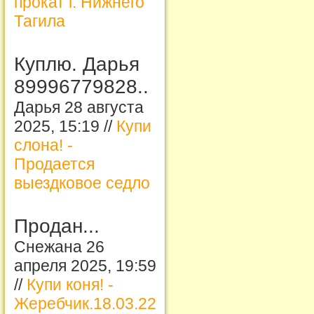
прокат г. Нижнего
Тагила
Куплю. Дарья
89996779828..
Дарья 28 августа
2025, 15:19 //
Купи
слона! -
Продается
выездковое седло
Продан...
Снежана 26
апреля 2025, 19:59
//
Купи коня! -
Жеребчик.18.03.22