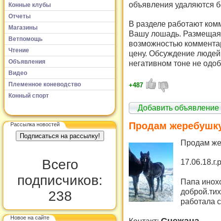
объявления удаляются б
Конные клубы
Отчеты
В разделе работают комм
Магазины
Вашу лошадь. Размещая 
Ветпомощь
возможностью комментар
Чтение
цену. Обсуждение людей 
Объявления
негативном тоне не одоб
Видео
Племенное коневодство
+487
Конный спорт
Добавить объявление
Продам жеребушк
Рассылка новостей
Продам ж
Всего
17.06.18.г
подписчиков:
Папа инох
доброй.тих
238
работала с
Новое на сайте
Снежана
Контакт: