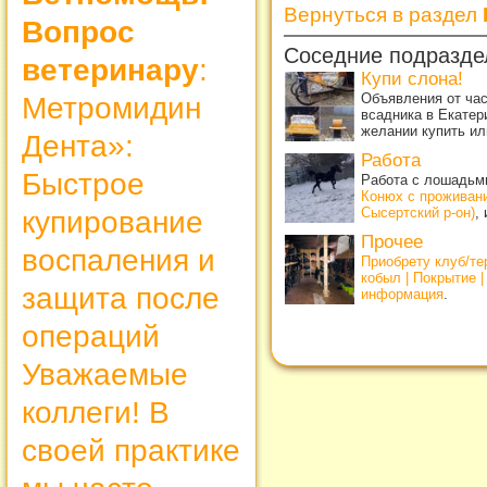
Вернуться в раздел
Вопрос
Соседние подразде
ветеринару
:
Купи слона!
Объявления от ча
Метромидин
всадника в Екатер
желании купить ил
Дента»:
Работа
Быстрое
Работа с лошадьми
Конюх с проживан
Сысертский р-он)
,
купирование
Прочее
воспаления и
Приобрету клуб/т
кобыл | Покрытие 
защита после
информация
.
операций
Уважаемые
коллеги! В
своей практике