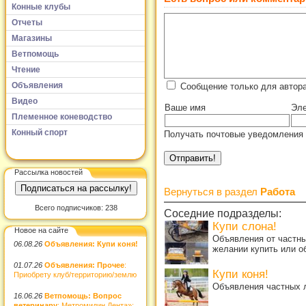
Конные клубы
Отчеты
Магазины
Ветпомощь
Чтение
Объявления
Сообщение только для автор
Видео
Ваше имя
Эле
Племенное коневодство
Конный спорт
Получать почтовые уведомления 
Рассылка новостей
Вернуться в раздел
Работа
Всего подписчиков: 238
Соседние подразделы:
Купи слона!
Новое на сайте
Объявления от частны
06.08.26
Объявления: Купи коня!
желании купить или о
01.07.26
Объявления: Прочее
:
Купи коня!
Приобрету клуб/территорию/землю
Объявления частных л
16.06.26
Ветпомощь: Вопрос
ветеринару
: Метромидин Дента»: