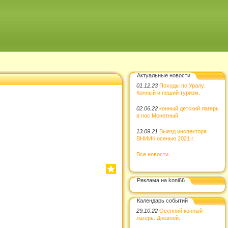
Актуальные новости
01.12.23
Походы по Уралу.
Конный и пеший туризм.
02.06.22
конный детский лагерь
в пос.Монетный.
13.09.21
Выезд инспектора
ВНИИК осенью 2021 г.
Все новости
Реклама на koni66
Календарь событий
29.10.22
Осенний конный
лагерь. Дневной.