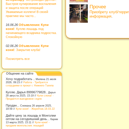
Быстрое купирование воспаления
Прочее
и защита после операций
Приобрету клуб/терр
Уважаемые коллеги! В своей
практике мы часто...
информация
.
16.06.26
Объявления: Купи
коня!
: Куплю лошадь под
начинающего всадника подростка.
Спокойную
02.06.26
Объявления: Купи
коня!
: Закрытие клуба!
Посмотреть все
Общение на сайте
Хочу подработать ..
Милена 21 июля
2026, 09:23 //
Работа - Требуются
сотрудники в прокат г. Нижнего Тагила
Куплю. Дарья 89996779828..
Дарья
28 августа 2025, 15:19 //
Купи слона! -
Продается выездковое седло
Продан...
Снежана 26 апреля 2025,
19:59 //
Купи коня! - Жеребчик.18.03.22
Дайте цену за лошадь в Монголии
оптом на сегодняшний день...
Карим
13 марта 2025, 15:11 //
Купи коня! -
продаем монгольских лошадей