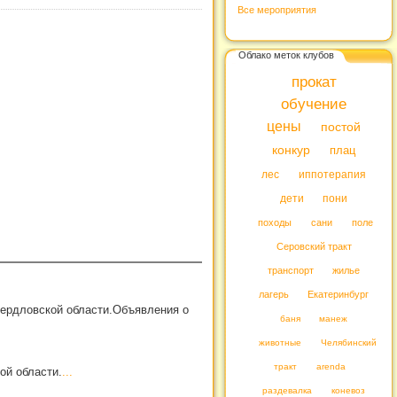
Все мероприятия
Облако меток клубов
прокат
обучение
цены
постой
конкур
плац
лес
иппотерапия
дети
пони
походы
сани
поле
Серовский тракт
транспорт
жилье
лагерь
Екатеринбург
вердловской области.Объявления о
баня
манеж
животные
Челябинский
тракт
arenda
ой области.
...
раздевалка
коневоз