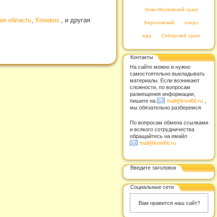
Ново-Московский тракт
ая область
,
Коневоз
, и другая
Березовский
озеро
еда
Сибирский тракт
Контакты
На сайте можно и нужно
самостоятельно выкладывать
материалы. Если возникают
сложности, по вопросам
размещения информации,
пишите на
mail@koni66.ru
,
мы обязательно разберемся.
По вопросам обмена ссылками
и всякого сотрудничества
обращайтесь на емайл
mail@koni66.ru
Введите заголовок
Социальные сети
Вам нравится наш сайт?