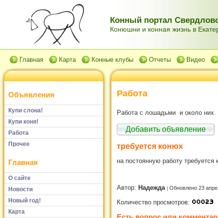
Конный портал Свердловс
Конюшни и конная жизнь в Екатер
Главная
Карта
Конные клубы
Отчеты
Видео
Работа
Объявления
Купи слона!
Работа с лошадьми и около них.
Купи коня!
Добавить объявление
Работа
Прочее
требуется конюх
на постоянную работу требуется 
Главная
О сайте
Автор:
Надежда
Обновлено 23 апре
Новости
Новый год!
Количество просмотров:
Карта
Есть вопрос или комментар