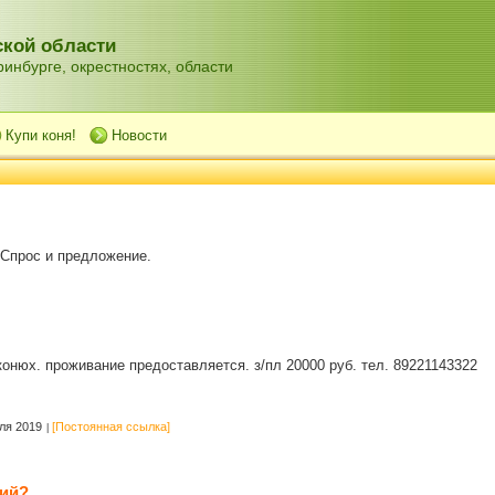
кой области
инбурге, окрестностях, области
Купи коня!
Новости
 Спрос и предложение.
конюх. проживание предоставляется. з/пл 20000 руб. тел. 89221143322
ля 2019
[Постоянная ссылка]
ий?..