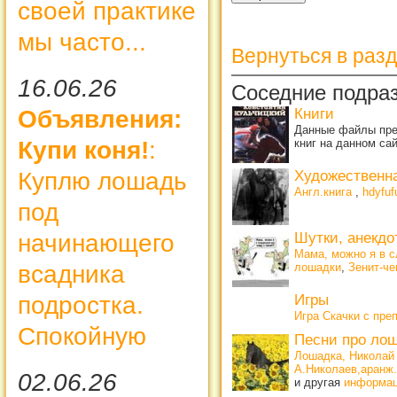
своей практике
мы часто...
Вернуться в раз
16.06.26
Соседние подра
Объявления:
Книги
Данные файлы пре
Купи коня!
:
книг на данном са
Куплю лошадь
Художественн
Англ.книга
,
hdyfuf
под
начинающего
Шутки, анекдо
Мама, можно я в с
всадника
лошадки
,
Зенит-че
подростка.
Игры
Игра Скачки с пре
Спокойную
Песни про ло
Лошадка, Николай
А.Николаев,аранж
02.06.26
и другая
информа