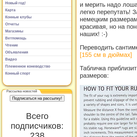
Новый год!
и мерить надо лоша
Карта
легко перепутать! 
Конные клубы
немецким размерам
Отчеты
красивая, но на пон
Магазины
наших! :-)
Ветпомощь
Чтение
Переводить сантим
Объявления
[155 см в дюймах]
Видео
Племенное коневодство
Табличка приблизит
Конный спорт
размеров:
Рассылка новостей
Всего
подписчиков:
238