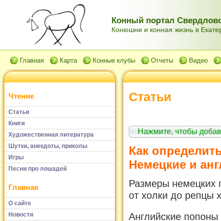
Конный портал Свердловс
Конюшни и конная жизнь в Екатер
Главная
Карта
Конные клубы
Отчеты
Видео
Статьи
Чтение
Статьи
Книги
Нажмите, чтобы доба
Художественная литература
Шутки, анекдоты, приколы
Как определит
Игры
Немецкие и анг
Песни про лошадей
Размеры немецких 
Главная
от холки до репцы 
О сайте
Новости
Английские попоны