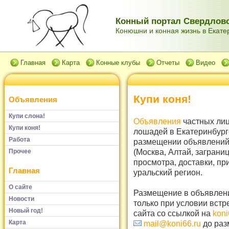
Конный портал Свердловс
Конюшни и конная жизнь в Екатер
Главная
Карта
Конные клубы
Отчеты
Видео
Купи коня!
Объявления
Купи слона!
Объявления
частных лиц
Купи коня!
лошадей в Екатеринбург
Работа
размещении объявлений 
(Москва, Алтай, заграни
Прочее
просмотра, доставки, пр
Главная
уральский регион.
О сайте
Размещение в объявлени
Новости
только при условии встр
Новый год!
сайта со ссылкой на
koni
Карта
mail@koni66.ru
до раз