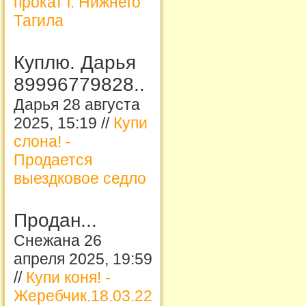
прокат г. Нижнего
Тагила
Куплю. Дарья
89996779828..
Дарья 28 августа
2025, 15:19 //
Купи
слона! -
Продается
выездковое седло
Продан...
Снежана 26
апреля 2025, 19:59
//
Купи коня! -
Жеребчик.18.03.22