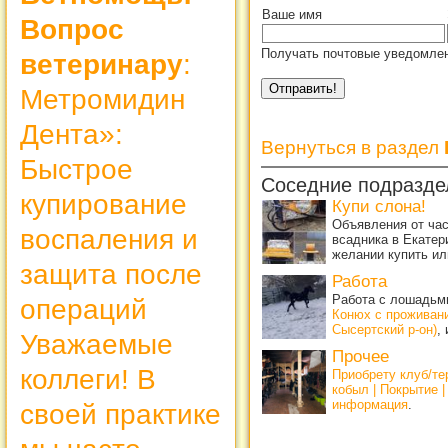
Ваше имя
Вопрос
Получать почтовые уведомлен
ветеринару
:
Метромидин
Дента»:
Вернуться в раздел
Быстрое
Соседние подразде
купирование
Купи слона!
Объявления от ча
воспаления и
всадника в Екатер
желании купить ил
защита после
Работа
Работа с лошадьми
операций
Конюх с проживан
Сысертский р-он)
,
Уважаемые
Прочее
коллеги! В
Приобрету клуб/т
кобыл | Покрытие 
информация
.
своей практике