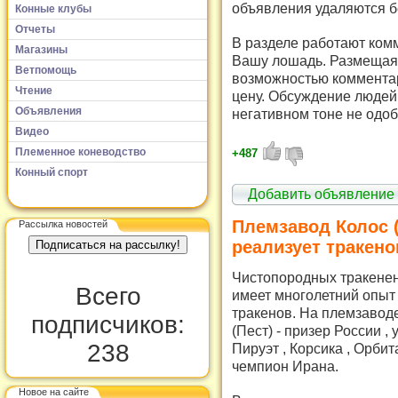
объявления удаляются б
Конные клубы
Отчеты
В разделе работают комм
Магазины
Вашу лошадь. Размещая 
Ветпомощь
возможностью комментар
Чтение
цену. Обсуждение людей 
Объявления
негативном тоне не одоб
Видео
Племенное коневодство
+487
Конный спорт
Добавить объявление
Племзавод Колос 
Рассылка новостей
реализует тракено
Чистопородных тракененс
Всего
имеет многолетний опыт
тракенов. На племзавод
подписчиков:
(Пест) - призер России 
238
Пируэт , Корсика , Орбит
чемпион Ирана.
Новое на сайте