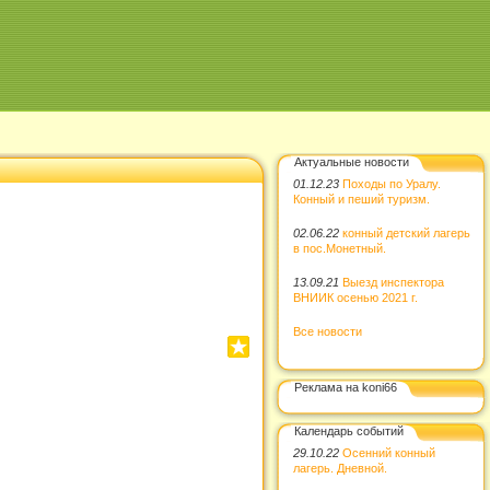
Актуальные новости
01.12.23
Походы по Уралу.
Конный и пеший туризм.
02.06.22
конный детский лагерь
в пос.Монетный.
13.09.21
Выезд инспектора
ВНИИК осенью 2021 г.
Все новости
Реклама на koni66
Календарь событий
29.10.22
Осенний конный
лагерь. Дневной.