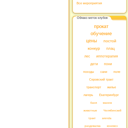
Все мероприятия
Облако меток клубов
прокат
обучение
цены
постой
конкур
плац
лес
иппотерапия
дети
пони
походы
сани
поле
Серовский тракт
транспорт
жилье
лагерь
Екатеринбург
баня
манеж
животные
Челябинский
тракт
arenda
раздевалка
коневоз