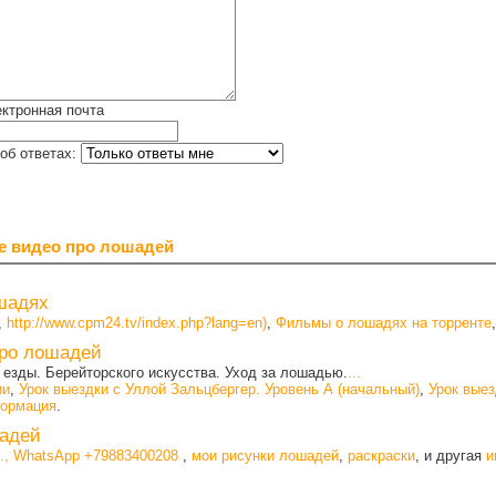
ктронная почта
об ответах:
е видео про лошадей
шадях
,
http://www.cpm24.tv/index.php?lang=en)
,
Фильмы о лошадях на торренте
про лошадей
 езды. Берейторского искусства. Уход за лошадью.
...
ии
,
Урок выездки с Уллой Зальцбергер. Уровень А (начальный)
,
Урок выез
ормация
.
адей
., WhatsApp +79883400208
,
мои рисунки лошадей
,
раскраски
, и другая
и