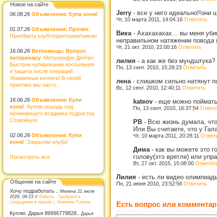
Новое на сайте
Jerry
-
все у него идеально!!они 
06.08.26
Объявления: Купи коня!
Чт, 10 марта 2011, 14:04:16
Ответить
01.07.26
Объявления: Прочее
:
Вика
-
Ахахахахах... вы меня уби
Приобрету клуб/территорию/землю
неправильном натяжении повода г
Чт, 21 окт. 2010, 22:00:16
Ответить
16.06.26
Ветпомощь: Вопрос
ветеринару
: Метромидин Дента»:
лилия
-
а как же без мундштука?
Быстрое купирование воспаления
Пн, 13 сент. 2010, 15:28:23
Ответить
и защита после операций
Уважаемые коллеги! В своей
лена
-
слишком сильно натянут пов
практике мы часто...
Вс, 12 сент. 2010, 12:40:11
Ответить
16.06.26
Объявления: Купи
kateov
-
еще можно поймать 
коня!
: Куплю лошадь под
Пн, 13 сент. 2010, 16:37:54
Ответ
начинающего всадника подростка.
Спокойную
РВ
-
Всю жизнь думала, что
Или Вы считаете, что у Гал
02.06.26
Объявления: Купи
Чт, 10 марта 2011, 20:28:11
Ответ
коня!
: Закрытие клуба!
Дима
-
как вы можете это г
голову(этэ врятле) или упр
Посмотреть все
Вт, 27 окт. 2015, 15:08:00
Ответит
Лилия
-
есть ли видео олимпиад
Общение на сайте
Пн, 21 июня 2010, 23:52:56
Ответить
Хочу подработать ..
Милена 21 июля
2026, 09:23 //
Работа - Требуются
сотрудники в прокат г. Нижнего Тагила
Есть вопрос или комментар
Куплю. Дарья 89996779828..
Дарья