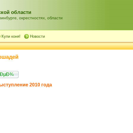
кой области
инбурге, окрестностях, области
Купи коня!
Новости
ошадей
Ð´ÐµÐ¾
Выступление 2010 года