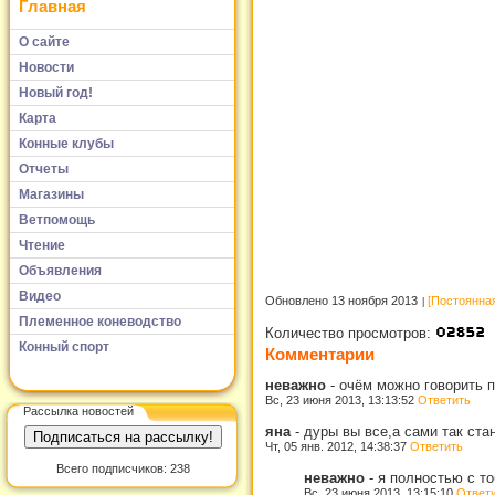
Главная
О сайте
Новости
Новый год!
Карта
Конные клубы
Отчеты
Магазины
Ветпомощь
Чтение
Объявления
Видео
Обновлено 13 ноября 2013
[Постоянна
Племенное коневодство
Количество просмотров:
Конный спорт
Комментарии
неважно
-
очём можно говорить п
Вс, 23 июня 2013, 13:13:52
Ответить
Рассылка новостей
яна
-
дуры вы все,а сами так стан
Чт, 05 янв. 2012, 14:38:37
Ответить
Всего подписчиков: 238
неважно
-
я полностью с т
Вс, 23 июня 2013, 13:15:10
Ответ