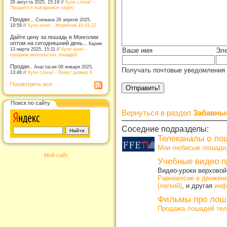
28 августа 2025, 15:19 //
Купи слона! -
Продается выездковое седло
Продан...
Снежана 26 апреля 2025,
19:59 //
Купи коня! - Жеребчик.18.03.22
Дайте цену за лошадь в Монголии
оптом на сегодняшний день...
Карим
13 марта 2025, 15:11 //
Купи коня! -
Ваше имя
Эле
продаем монгольских лошадей
Продан..
Анастасия 08 января 2025,
Получать почтовые уведомления 
13:46 //
Купи слона! - Хомут размер 8
Посмотреть все
Поиск по сайту
Вернуться в раздел
Забавны
Соседние подразделы:
Телеканалы о ло
Мои любисые лошади
Мой сайт
Учебные видео 
Видео-уроки верховой
Равновесие в движен
(легкий)
, и другая
инф
Фильмы про лош
Продажа лошадей тел