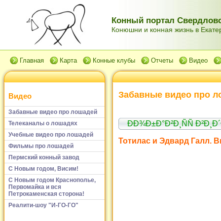
Конный портал Свердловс
Конюшни и конная жизнь в Екатер
Главная
Карта
Конные клубы
Отчеты
Видео
Забавные видео про л
Видео
Забавные видео про лошадей
ÐÐ¾Ð±Ð°Ð²Ð¸ÑÑ Ð²Ð¸
Телеканалы о лошадях
Учебные видео про лошадей
Тотилас и Эдвард Галл. 
Фильмы про лошадей
Пермский конный завод
С Новым годом, Висим!
С Новым годом Краснополье,
Первомайка и вся
Петрокаменская сторона!
Реалити-шоу "И-ГО-ГО"