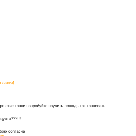
я ссылка]
ро етие танци попробуйте научить лошадь так танцевать
цуете???!!!
обою согласна
ить