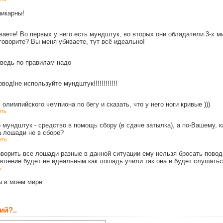
шикарны!
ваете! Во первых у него есть мундштук, во вторых они обладатели 3-х 
оворите? Вы меня убиваете, тут всё идеально!
 ведь по правилам надо
од!не используйте мундштук!!!!!!!!!!!!
олимпийского чемпиона по бегу и сказать, что у него ноги кривые )))
ить
 мундштук - средство в помощь сбору (в сдаче затылка), а по-Вашему,
а лошади не в сборе?
ить
оворить все лошади разные в данной ситуации ему нельзя бросать пово
авление будет не идеальным как лошадь учили так она и будет слушать
ь
ы в моем мире
ий?..