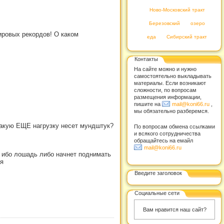
Ново-Московский тракт
Березовский
озеро
мировых рекордов! О каком
еда
Сибирский тракт
Контакты
На сайте можно и нужно
самостоятельно выкладывать
материалы. Если возникают
сложности, по вопросам
размещения информации,
пишите на
mail@koni66.ru
,
мы обязательно разберемся.
 какую ЕЩЕ нагрузку несет мундштук?
По вопросам обмена ссылками
и всякого сотрудничества
обращайтесь на емайл
mail@koni66.ru
д ибо лошадь либо начнет поднимать
ся
Введите заголовок
Социальные сети
Вам нравится наш сайт?