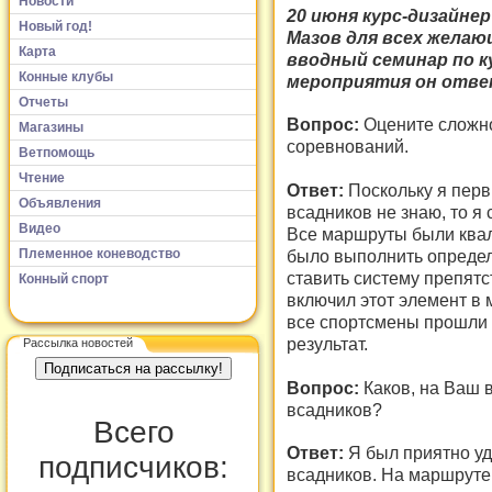
Новости
20 июня курс-дизайне
Новый год!
Мазов для всех желаю
Карта
вводный семинар по к
Конные клубы
мероприятия он ответ
Отчеты
Вопрос:
Оцените сложно
Магазины
соревнований.
Ветпомощь
Чтение
Ответ:
Поскольку я перв
Объявления
всадников не знаю, то я
Видео
Все маршруты были квал
Племенное коневодство
было выполнить определ
ставить систему препятс
Конный спорт
включил этот элемент в 
все спортсмены прошли 
результат.
Рассылка новостей
Вопрос:
Каков, на Ваш 
всадников?
Всего
Ответ:
Я был приятно у
подписчиков:
всадников. На маршруте