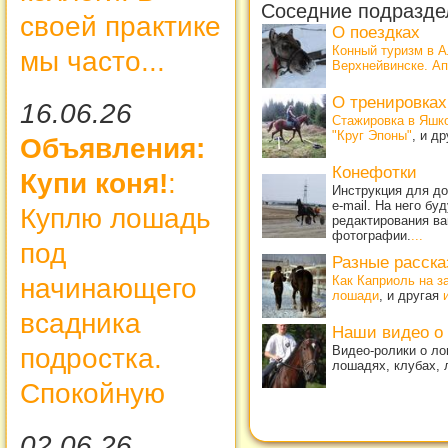
Соседние подразде
своей практике
О поездках
Конный туризм в 
мы часто...
Верхнейвинске. Ап
О тренировках
16.06.26
Стажировка в Яшк
"Круг Эпоны"
, и д
Объявления:
Конефотки
Купи коня!
:
Инструкция для д
e-mail. На него б
Куплю лошадь
редактирования ва
фотографии.
...
под
Разные расска
начинающего
Как Каприоль на з
лошади
, и другая
всадника
Наши видео о
подростка.
Видео-ролики о ло
лошадях, клубах, 
Спокойную
02.06.26