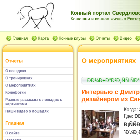
Конный портал Свердловс
Конюшни и конная жизнь в Екатер
Главная
Карта
Конные клубы
Отчеты
Видео
О мероприятиях
Отчеты
О поездках
О тренировках
ÐÐ¾Ð±Ð°Ð²Ð¸ÑÑ ÑÐ°
О мероприятиях
Интервью с Дмитр
Конефотки
дизайнером из Сан
Разные рассказы о лошадях с
картинками
Когда:
Наши видео о лошадях
Где:
Ð
Главная
Ð¡ÑÑ
´Ð½Ð¸
О сайте