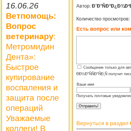
16.06.26
Автор:
Ð¨Ð°ÑÐ°Ð¿Ð¾Ð²Ð°
Ветпомощь:
Количество просмотров:
Вопрос
Есть вопрос или ком
ветеринару
:
Метромидин
Дента»:
Быстрое
Сообщение только для ав
ÐÐ½Ð°ÑÑÐ°ÑÐ¸Ñ получит пис
купирование
Ваше имя
воспаления и
защита после
Получать почтовые уведомлен
операций
Уважаемые
Вернуться в раздел
коллеги! В