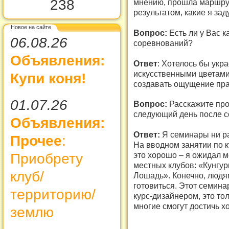
238
мнению, прошла маршрут
результатом, какие я за
Новое на сайте
Вопрос:
Есть ли у Вас к
06.08.26
соревнований?
Объявления:
Ответ
: Хотелось бы укр
искусственными цветами 
Купи коня!
создавать ощущение пра
01.07.26
Вопрос:
Расскажите про
следующий день после с
Объявления:
Ответ:
Я семинары ни ра
Прочее
:
На вводном занятии по к
это хорошо – я ожидал 
Приобрету
местных клубов: «Кунгур
клуб/
Лошадь». Конечно, людям
готовиться. Этот семина
территорию/
курс-дизайнером, это то
многие смогут достичь х
землю