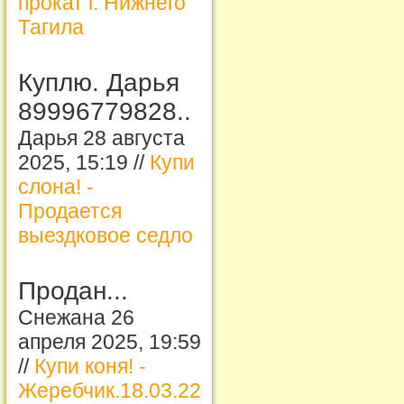
прокат г. Нижнего
Тагила
Куплю. Дарья
89996779828..
Дарья 28 августа
2025, 15:19 //
Купи
слона! -
Продается
выездковое седло
Продан...
Снежана 26
апреля 2025, 19:59
//
Купи коня! -
Жеребчик.18.03.22