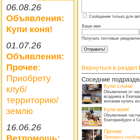
06.08.26
Объявления:
Сообщение только для ав
Ваше имя
Купи коня!
Получать почтовые уведомлен
01.07.26
Объявления:
Прочее
:
Вернуться в раздел
Приобрету
Соседние подразде
Купи слона!
клуб/
Объявления от ча
всадника в Екатер
территорию/
желании купить ил
землю
Купи коня!
Объявления частны
Екатеринбурге и С
16.06.26
Прочее
Ветпомощь:
Приобрету клуб/т