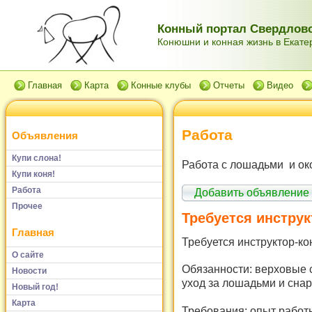
Конный портал Свердловс
Конюшни и конная жизнь в Екатер
Главная
Карта
Конные клубы
Отчеты
Видео
Работа
Объявления
Купи слона!
Работа с лошадьми и ок
Купи коня!
Работа
Добавить объявление
Прочее
Требуется инструк
Главная
Требуется инструктор-к
О сайте
Обязанности: верховые 
Новости
уход за лошадьми и сна
Новый год!
Карта
Требования: опыт работы