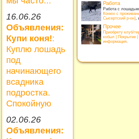
мы часто...
Работа
Работа с лошадьми
Конюх с проживан
16.06.26
Сысертский р-он)
,
Объявления:
Прочее
Приобрету клуб/т
Купи коня!
:
кобыл | Покрытие 
информация
.
Куплю лошадь
под
начинающего
всадника
подростка.
Спокойную
02.06.26
Объявления: