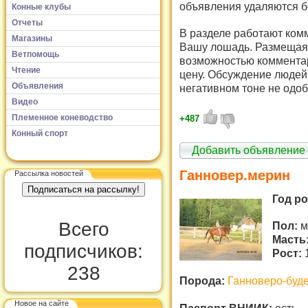
объявления удаляются б
Конные клубы
Отчеты
В разделе работают комм
Магазины
Вашу лошадь. Размещая 
Ветпомощь
возможностью комментар
Чтение
цену. Обсуждение людей 
Объявления
негативном тоне не одоб
Видео
Племенное коневодство
+487
Конный спорт
Добавить объявление
Ганновер.мерин
Рассылка новостей
Год р
Всего
Пол:
м
Масть
подписчиков:
Рост:
238
Порода:
Ганноверо-буд
Новое на сайте
Паспорт ВНИИК:
есть