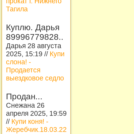
прокат г. Нижнего
Тагила
Куплю. Дарья
89996779828..
Дарья 28 августа
2025, 15:19 //
Купи
слона! -
Продается
выездковое седло
Продан...
Снежана 26
апреля 2025, 19:59
//
Купи коня! -
Жеребчик.18.03.22