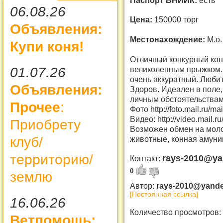
06.08.26
Цена:
150000 торг
Объявления:
Местонахождение:
М.о.
Купи коня!
Отличный конкурный кон
великолепным прыжком. 
01.07.26
очень аккуратный. Любит
Объявления:
Здоров. Идеален в поле,
личным обстоятельствам
Прочее
:
Фото http://foto.mail.ru/ma
Видео: http://video.mail.r
Приобрету
Возможен обмен на молод
животные, конная амуни
клуб/
территорию/
rays-2010@ya
Контакт:
0
землю
Автор:
rays-2010@yand
[Постоянная ссылка]
16.06.26
Количество просмотров:
Ветпомощь: