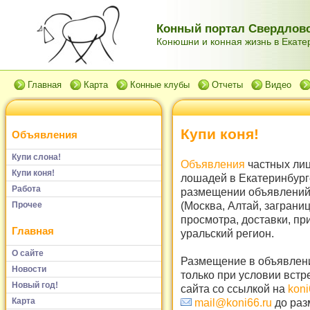
Конный портал Свердловс
Конюшни и конная жизнь в Екатер
Главная
Карта
Конные клубы
Отчеты
Видео
Купи коня!
Объявления
Купи слона!
Объявления
частных лиц
Купи коня!
лошадей в Екатеринбург
Работа
размещении объявлений 
(Москва, Алтай, заграни
Прочее
просмотра, доставки, пр
Главная
уральский регион.
О сайте
Размещение в объявлени
Новости
только при условии встр
Новый год!
сайта со ссылкой на
koni
Карта
mail@koni66.ru
до раз