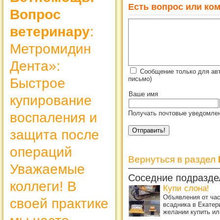
Есть вопрос или ком
Вопрос
ветеринару
:
Метромидин
Дента»:
Сообщение только для авт
письмо)
Быстрое
Ваше имя
купирование
Получать почтовые уведомлен
воспаления и
защита после
операций
Вернуться в раздел
Уважаемые
Соседние подразде
коллеги! В
Купи слона!
Объявления от ча
своей практике
всадника в Екатер
желании купить ил