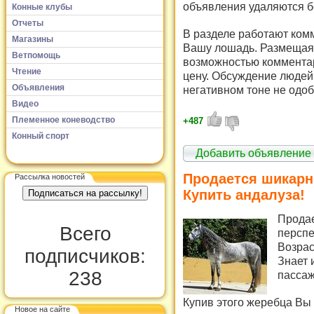
объявления удаляются б
Конные клубы
Отчеты
В разделе работают комм
Магазины
Вашу лошадь. Размещая 
Ветпомощь
возможностью комментар
Чтение
цену. Обсуждение людей 
Объявления
негативном тоне не одоб
Видео
Племенное коневодство
+487
Конный спорт
Добавить объявление
Продается шикарн
Рассылка новостей
Купить андалуза!
Продае
Всего
перспе
Возраст
подписчиков:
Знает 
238
пасса
Купив этого жеребца Вы
Новое на сайте