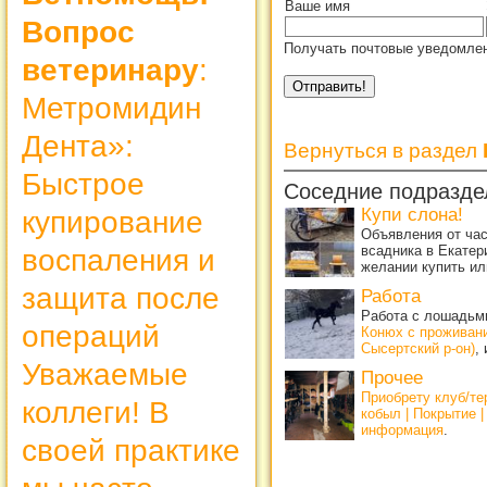
Ваше имя
Вопрос
Получать почтовые уведомлен
ветеринару
:
Метромидин
Дента»:
Вернуться в раздел
Быстрое
Соседние подразде
Купи слона!
купирование
Объявления от ча
всадника в Екатер
воспаления и
желании купить ил
защита после
Работа
Работа с лошадьми
операций
Конюх с проживан
Сысертский р-он)
,
Уважаемые
Прочее
Приобрету клуб/т
коллеги! В
кобыл | Покрытие 
информация
.
своей практике