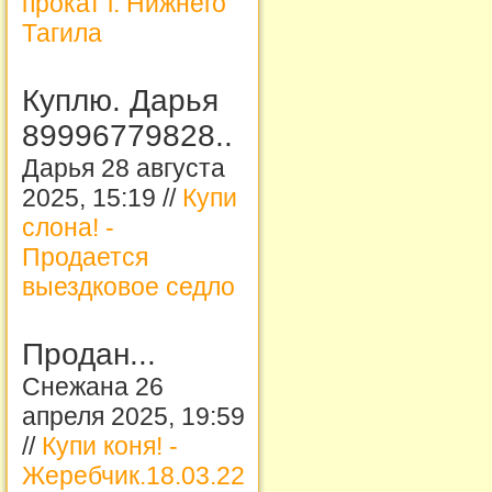
прокат г. Нижнего
Тагила
Куплю. Дарья
89996779828..
Дарья 28 августа
2025, 15:19 //
Купи
слона! -
Продается
выездковое седло
Продан...
Снежана 26
апреля 2025, 19:59
//
Купи коня! -
Жеребчик.18.03.22