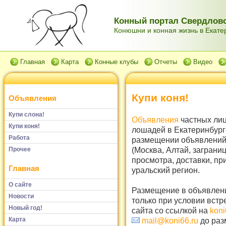
Конный портал Свердловс
Конюшни и конная жизнь в Екатер
Главная
Карта
Конные клубы
Отчеты
Видео
Купи коня!
Объявления
Купи слона!
Объявления
частных лиц
Купи коня!
лошадей в Екатеринбург
Работа
размещении объявлений 
(Москва, Алтай, заграни
Прочее
просмотра, доставки, пр
Главная
уральский регион.
О сайте
Размещение в объявлени
Новости
только при условии встр
Новый год!
сайта со ссылкой на
koni
Карта
mail@koni66.ru
до раз