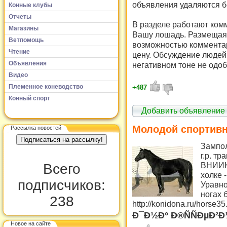
объявления удаляются б
Конные клубы
Отчеты
В разделе работают комм
Магазины
Вашу лошадь. Размещая 
Ветпомощь
возможностью комментар
Чтение
цену. Обсуждение людей 
Объявления
негативном тоне не одоб
Видео
Племенное коневодство
+487
Конный спорт
Добавить объявление
Молодой спортивны
Рассылка новостей
Зампол
г.р. т
ВНИИК 
Всего
холке 
подписчиков:
Уравн
ногах 
238
http://konidona.ru/horse3
Ð¯Ð½Ð° Ð®ÑÑÐµÐ²Ð
Новое на сайте