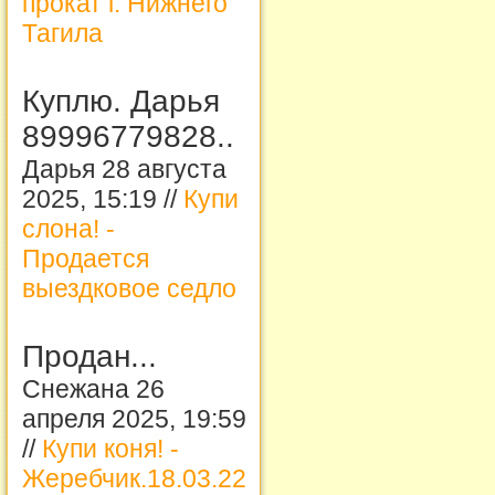
прокат г. Нижнего
Тагила
Куплю. Дарья
89996779828..
Дарья 28 августа
2025, 15:19 //
Купи
слона! -
Продается
выездковое седло
Продан...
Снежана 26
апреля 2025, 19:59
//
Купи коня! -
Жеребчик.18.03.22