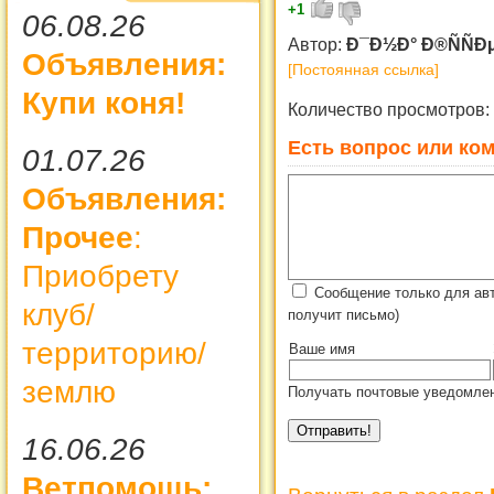
+1
06.08.26
Автор:
Ð¯Ð½Ð° Ð®ÑÑÐ
Объявления:
[Постоянная ссылка]
Купи коня!
Количество просмотров:
Есть вопрос или ком
01.07.26
Объявления:
Прочее
:
Приобрету
Сообщение только для ав
клуб/
получит письмо)
территорию/
Ваше имя
землю
Получать почтовые уведомлен
16.06.26
Ветпомощь: