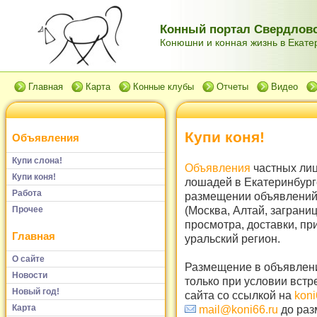
Конный портал Свердловс
Конюшни и конная жизнь в Екатер
Главная
Карта
Конные клубы
Отчеты
Видео
Купи коня!
Объявления
Купи слона!
Объявления
частных лиц
Купи коня!
лошадей в Екатеринбург
Работа
размещении объявлений 
(Москва, Алтай, заграни
Прочее
просмотра, доставки, пр
Главная
уральский регион.
О сайте
Размещение в объявлени
Новости
только при условии встр
Новый год!
сайта со ссылкой на
koni
Карта
mail@koni66.ru
до раз