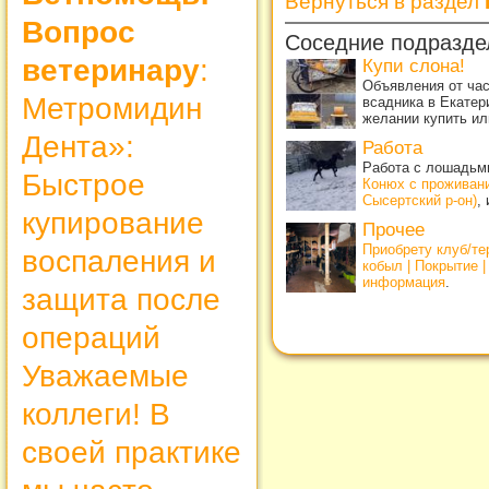
Вернуться в раздел
Вопрос
Соседние подразде
ветеринару
:
Купи слона!
Объявления от ча
Метромидин
всадника в Екатер
желании купить ил
Дента»:
Работа
Работа с лошадьми
Быстрое
Конюх с проживан
Сысертский р-он)
,
купирование
Прочее
Приобрету клуб/т
воспаления и
кобыл | Покрытие 
информация
.
защита после
операций
Уважаемые
коллеги! В
своей практике