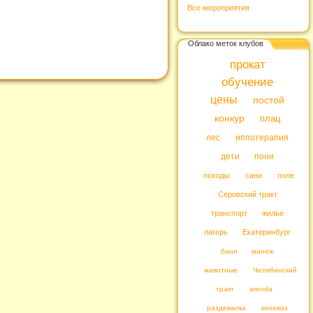
Все мероприятия
Облако меток клубов
прокат
обучение
цены
постой
конкур
плац
лес
иппотерапия
дети
пони
походы
сани
поле
Серовский тракт
транспорт
жилье
лагерь
Екатеринбург
баня
манеж
животные
Челябинский
тракт
arenda
раздевалка
коневоз