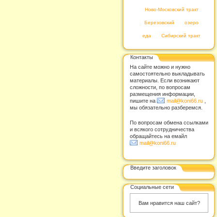
Ново-Московский тракт
Березовский
озеро
еда
Сибирский тракт
Контакты
На сайте можно и нужно
самостоятельно выкладывать
материалы. Если возникают
сложности, по вопросам
размещения информации,
пишите на
mail@koni66.ru
,
мы обязательно разберемся.
По вопросам обмена ссылками
и всякого сотрудничества
обращайтесь на емайл
mail@koni66.ru
Введите заголовок
Социальные сети
Вам нравится наш сайт?