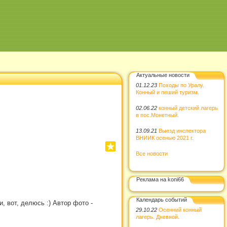
Актуальные новости
01.12.23
Походы по Уралу.
Конный и пеший туризм.
02.06.22
конный детский лагерь
в пос.Монетный.
13.09.21
Выезд инспектора
ВНИИК осенью 2021 г.
Все новости
Реклама на koni66
Календарь событий
, вот, делюсь :) Автор фото -
29.10.22
Осенний конный
лагерь. Дневной.