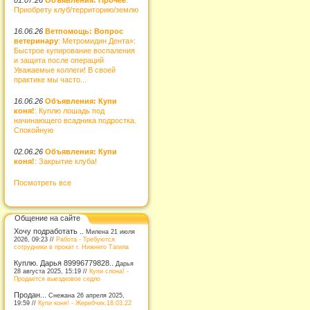
Приобрету клуб/территорию/землю
16.06.26
Ветпомощь: Вопрос
ветеринару
: Метромидин Дента»:
Быстрое купирование воспаления
и защита после операций
Уважаемые коллеги! В своей
практике мы часто...
16.06.26
Объявления: Купи
коня!
: Куплю лошадь под
начинающего всадника подростка.
Спокойную
02.06.26
Объявления: Купи
коня!
: Закрытие клуба!
Посмотреть все
Общение на сайте
Хочу подработать ..
Милена 21 июля
2026, 09:23 //
Работа - Требуются
сотрудники в прокат г. Нижнего Тагила
Куплю. Дарья 89996779828..
Дарья
28 августа 2025, 15:19 //
Купи слона! -
Продается выездковое седло
Продан...
Снежана 26 апреля 2025,
19:59 //
Купи коня! - Жеребчик.18.03.22