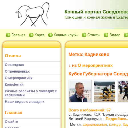
Конный портал Свердловс
Конюшни и конная жизнь в Екатер
Главная
Карта
Конные клубы
Отчеты
Видео
Метка:
Кадниково
Отчеты
О поездках
↓ из
О мероприятиях
О тренировках
Кубок Губернатора Свердл
О мероприятиях
Конефотки
Разные рассказы о лошадях с
картинками
Наши видео о лошадях
Всего изображений: 67
Главная
с. Кадниково, КСК "Белая лошадь"
Виталий Бородулин.
Подробнее..
О сайте
Метки:
соревнования
,
конкур
,
Ка