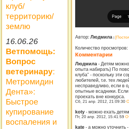
клуб/
территорию/
землю
Автор:
Людмила
[Посто
16.06.26
Количество просмотров:
Ветпомощь:
Комментарии
Вопрос
Людмила
-
Детям можно 
опыта набирать) По пов
ветеринару
:
клуба" - поскольку эти 
Метромидин
любителей, т.е. тех людей
несправедливо, если в о
Дента»:
опытные всадники. Если 
проехать вне конкурса.
Быстрое
Сб, 21 апр. 2012, 21:09:30
О
купирование
koty
-
можно ехать детям
Пт, 20 апр. 2012, 15:41:59
О
воспаления и
kate
-
а можно уточнить 