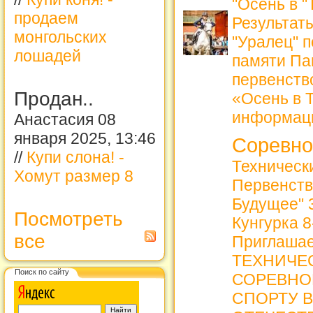
"Осень в 
продаем
Результат
монгольских
"Уралец" 
лошадей
памяти Па
первенств
Продан..
«Осень в 
информац
Анастасия 08
января 2025, 13:46
Соревно
//
Купи слона! -
Техническ
Хомут размер 8
Первенств
Будущее" 3
Посмотреть
Кунгурка 8
все
Приглашае
ТЕХНИЧЕ
Поиск по сайту
СОРЕВНО
СПОРТУ В