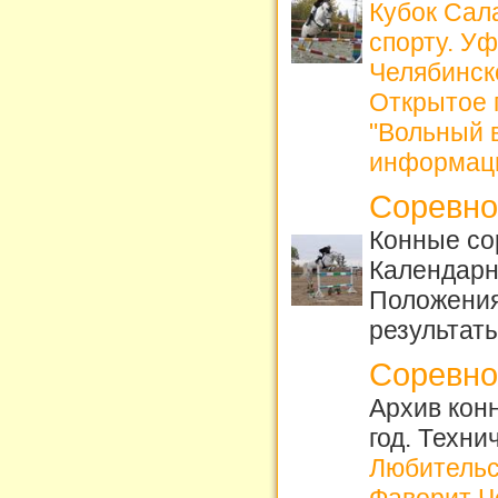
Кубок Сал
спорту. У
Челябинск
Открытое 
"Вольный в
информац
Соревно
Конные со
Календарн
Положения
результаты
Соревно
Архив кон
год. Техни
Любительс
Фаворит Ч