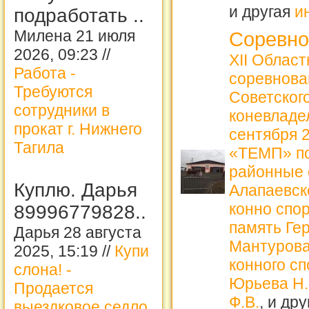
и другая
и
подработать ..
Милена 21 июля
Соревно
2026, 09:23 //
XII Облас
Работа -
соревнова
Требуются
Советског
сотрудники в
коневладе
прокат г. Нижнего
сентября 
Тагила
«ТЕМП» по
районные 
Куплю. Дарья
Алапаевск
конно спо
89996779828..
память Ге
Дарья 28 августа
Мантурова
2025, 15:19 //
Купи
конного с
слона! -
Юрьева Н.
Продается
Ф.В.
, и др
выездковое седло