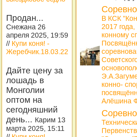
Соревно
Продан...
В КСК "Ко
2017 года,
Снежана 26
конному с
апреля 2025, 19:59
Посвящённ
//
Купи коня! -
соревнова
Жеребчик.18.03.22
Советского
основопол
Дайте цену за
Э.А.Загум
лошадь в
конно- сп
Монголии
посвящённ
оптом на
Алёшина 
сегодняшний
Соревно
день...
Карим 13
Техническ
марта 2025, 15:11
Первенств
//
Купи коня! -