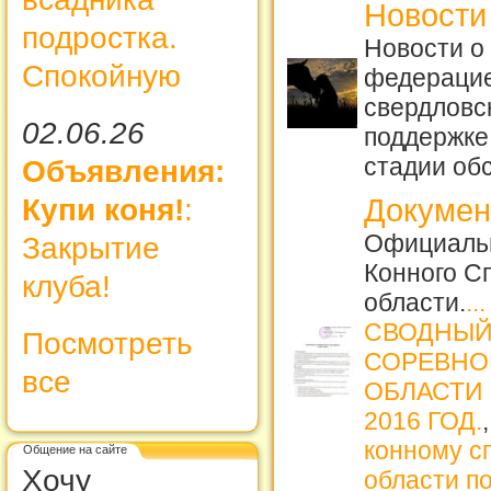
Новости
подростка.
Новости о
Спокойную
федерацие
свердловск
02.06.26
поддержке
стадии об
Объявления:
Докуме
Купи коня!
:
Официаль
Закрытие
Конного С
клуба!
области.
...
СВОДНЫЙ
Посмотреть
СОРЕВНО
все
ОБЛАСТИ
2016 ГОД.
конному сп
Общение на сайте
Хочу
области по