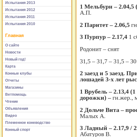
Испытания 2013
1 Мельбурн – 2.04,5
Испытания 2012
А.П.
Испытания 2011
2 Паритет – 2.06,5
гн
Испытания 2010
Главная
3 Пурпур – 2.17,4
1 с
О сайте
Родонит – снят
Новости
Новый год!
31,5 – 31,7 – 31,5 – 30
Карта
2 заезд и 5 заезд. П
Конные клубы
лошадей 3-х лет рыс
Отчеты
Магазины
1 Врубель – 2.13,4 (1
Ветпомощь
дорожки) –
гн.жер., 
Чтение
Объявления
2 Дольче Вита – проск
Малых А.
Видео
Племенное коневодство
3 Ладный – 2.17,9 / 2
Конный спорт
Абатуров В.