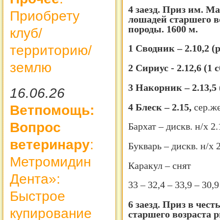
4 заезд. Приз им. М
Приобрету
лошадей старшего в
породы. 1600 м.
клуб/
территорию/
1 Сводник – 2.10,2 (
землю
2 Сириус - 2.12,6 (1 с
3 Накорник – 2.13,5 
16.06.26
4 Блеск – 2.15,
сер.же
Ветпомощь:
Вопрос
Бархат – дискв. н/х 2.
ветеринару
:
Букварь – дискв. н/х 2
Метромидин
Каракул – снят
Дента»:
33 – 32,4 – 33,9 – 30,9
Быстрое
6 заезд. Приз в чес
купирование
старшего возраста р