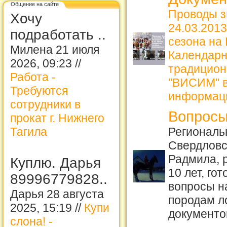
Общение на сайте
Проводы з
Хочу
24.03.2013
подработать ..
сезона на
Милена 21 июля
Календарн
2026, 09:23 //
традицион
Работа -
"ВИСИМ" в
Требуются
информац
сотрудники в
Вопросы
прокат г. Нижнего
Тагила
Региональ
Свердловс
Радмила, 
Куплю. Дарья
10 лет, го
89996779828..
вопросы н
Дарья 28 августа
породам 
2025, 15:19 //
Купи
документо
слона! -