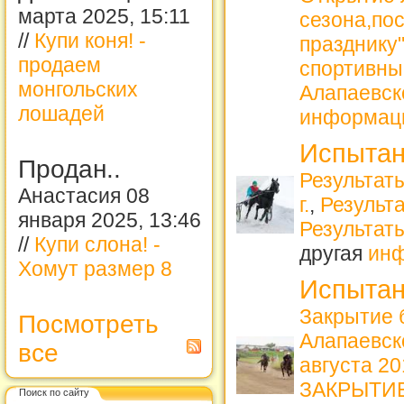
марта 2025, 15:11
сезона,по
//
Купи коня! -
празднику
продаем
спортивны
монгольских
Алапаевск
лошадей
информац
Испытан
Продан..
Результаты
Анастасия 08
г.
,
Результа
января 2025, 13:46
Результат
//
Купи слона! -
другая
ин
Хомут размер 8
Испытан
Закрытие 
Посмотреть
Алапаевс
все
августа 2
ЗАКРЫТИЕ 
Поиск по сайту