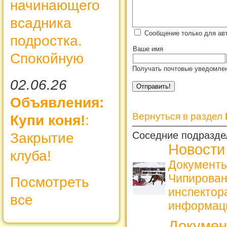
начинающего
всадника
Сообщение только для ав
подростка.
Ваше имя
Спокойную
Получать почтовые уведомлен
02.06.26
Объявления:
Вернуться в раздел
Купи коня!
:
Соседние подразде
Закрытие
Новости
клуба!
Документы
Чипирова
Посмотреть
инспекто
все
информац
Докуме