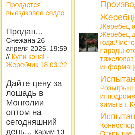
Произво
Продается
выездковое седло
Жеребцы
Жеребец а
Продан...
Жеребец д
Снежана 26
года.Чист
апреля 2025, 19:59
пароды.от
//
Купи коня! -
тяжеловоз,
Жеребчик.18.03.22
информац
Испытан
Дайте цену за
Розыгрыш 
лошадь в
ипподроме
Монголии
зимы в г. 
оптом на
Испытан
сегодняшний
Конноспорт
день...
Карим 13
Открытие 