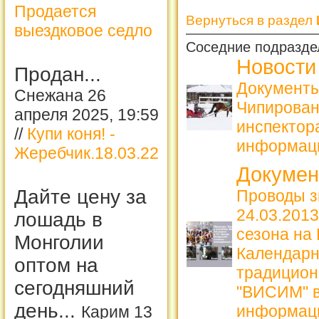
Продается
Вернуться в раздел
выездковое седло
Соседние подразде
Новости
Продан...
Документы
Снежана 26
Чипирова
апреля 2025, 19:59
инспекто
//
Купи коня! -
информац
Жеребчик.18.03.22
Докуме
Дайте цену за
Проводы з
24.03.2013
лошадь в
сезона на
Монголии
Календарн
оптом на
традицион
сегодняшний
"ВИСИМ" в
день...
информац
Карим 13