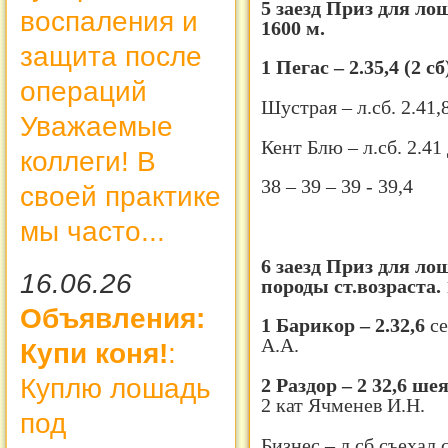
5 заезд Приз для ло
воспаления и
1600 м.
защита после
1 Пегас – 2.35,4 (2 с
операций
Шустрая – л.сб. 2.41,
Уважаемые
Кент Блю – л.сб. 2.41
коллеги! В
38 – 39 – 39 - 39,4
своей практике
мы часто...
6 заезд Приз для л
16.06.26
породы ст.возраста. 
Объявления:
1 Барикор – 2.32,6
се
А.А.
Купи коня!
:
Куплю лошадь
2 Раздор – 2 32,6 шея
2 кат Ячменев И.Н.
под
Бизнес – л.сб съехал