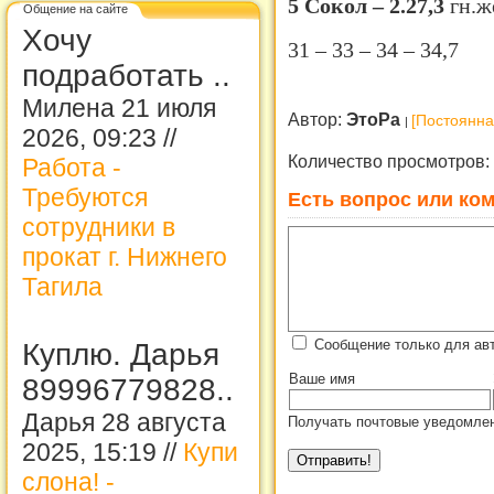
5 Сокол – 2.27,3
гн.ж
Общение на сайте
Хочу
31 – 33 – 34 – 34,7
подработать ..
Милена 21 июля
Автор:
ЭтоРа
[Постоянна
2026, 09:23 //
Количество просмотров:
Работа -
Требуются
Есть вопрос или ком
сотрудники в
прокат г. Нижнего
Тагила
Сообщение только для ав
Куплю. Дарья
Ваше имя
89996779828..
Дарья 28 августа
Получать почтовые уведомлен
2025, 15:19 //
Купи
слона! -