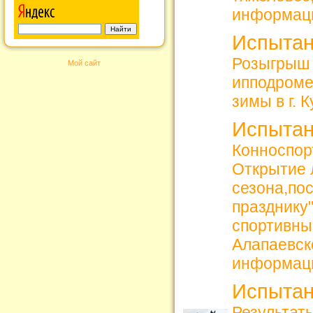
информац
Испытан
Розыгрыш 
Мой сайт
ипподроме
зимы в г. 
Испытан
Конноспорт
Открытие 
сезона,по
празднику
спортивны
Алапаевск
информац
Испытан
Результаты