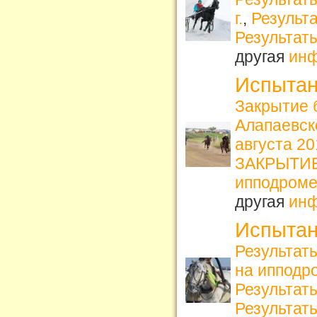
г.
,
Результа
Результат
другая
ин
Испытан
Закрытие 
Алапаевс
августа 2
ЗАКРЫТИЕ 
ипподроме
другая
ин
Испытан
Результат
на ипподро
Результат
Результаты