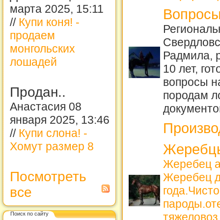
марта 2025, 15:11
Вопросы
//
Купи коня! -
Региональ
продаем
Свердловс
монгольских
Радмила, 
лошадей
10 лет, го
вопросы н
Продан..
породам 
Анастасия 08
документо
января 2025, 13:46
Произво
//
Купи слона! -
Хомут размер 8
Жеребцы
Жеребец а
Посмотреть
Жеребец д
года.Чист
все
пароды.от
Поиск по сайту
тяжеловоз,