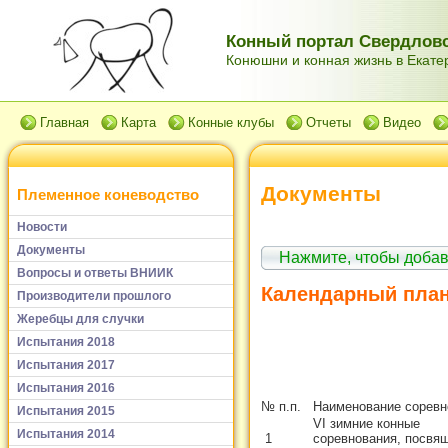
Конный портал Свердловс
Конюшни и конная жизнь в Екатер
Главная
Карта
Конные клубы
Отчеты
Видео
Документы
Племенное коневодство
Новости
Документы
Нажмите, чтобы доба
Вопросы и ответы ВНИИК
Календарный план 
Производители прошлого
Жеребцы для случки
Испытания 2018
Испытания 2017
Испытания 2016
№ п.п.
Наименование соревн
Испытания 2015
VI зимние конные
Испытания 2014
1
соревнования, посвя