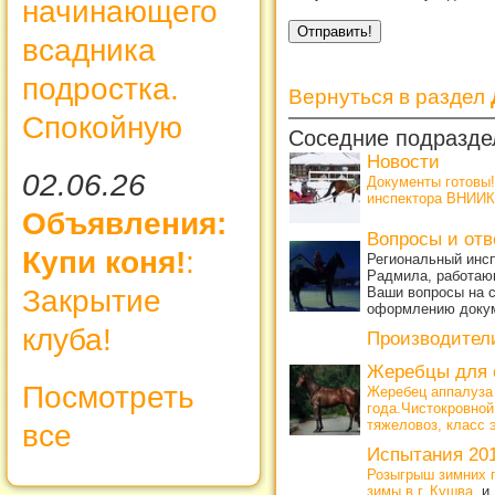
начинающего
всадника
подростка.
Вернуться в раздел
Спокойную
Соседние подразде
Новости
02.06.26
Документы готовы
инспектора ВНИИК
Объявления:
Вопросы и от
Купи коня!
:
Региональный инсп
Радмила, работающ
Закрытие
Ваши вопросы на с
оформлению доку
клуба!
Производител
Жеребцы для 
Посмотреть
Жеребец аппалуза
года.Чистокровной
тяжеловоз, класс 
все
Испытания 20
Розыгрыш зимних 
зимы в г. Кушва
, и