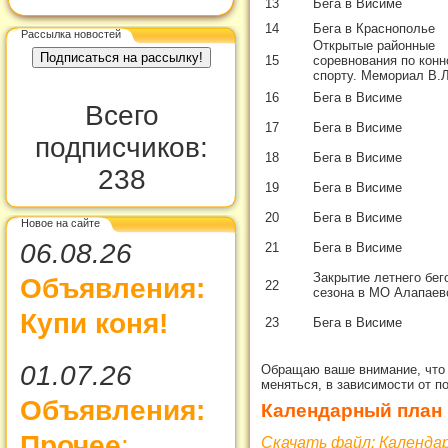
13
Бега в Висиме
14
Бега в Краснополье
Рассылка новостей
Открытые районные
15
соревнования по кон
спорту. Мемориал В.
16
Бега в Висиме
Всего
17
Бега в Висиме
подписчиков:
18
Бега в Висиме
238
19
Бега в Висиме
20
Бега в Висиме
Новое на сайте
06.08.26
21
Бега в Висиме
Закрытие летнего бег
Объявления:
22
сезона в МО Алапаев
Купи коня!
23
Бега в Висиме
01.07.26
Обращаю ваше внимание, что 
меняться, в зависимости от п
Объявления:
Календарный план
Прочее
:
Скачать файл: Календа