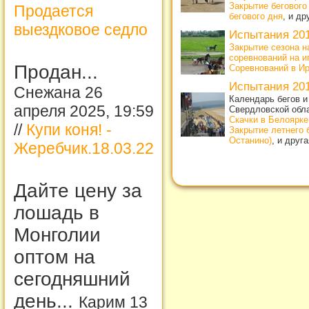
Закрытие бегового
Продается
бегового дня
, и д
выездковое седло
Испытания 20
Закрытие сезона н
соревнований на и
Продан...
Соревнований в Ирб
Испытания 20
Снежана 26
Календарь бегов и
апреля 2025, 19:59
Свердловской обл
Скачки в Белоярке
//
Купи коня! -
Закрытие летнего 
Останино)
, и друг
Жеребчик.18.03.22
Дайте цену за
лошадь в
Монголии
оптом на
сегодняшний
день...
Карим 13