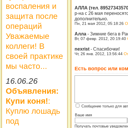
воспаления и
АЛЛА (тел. 8952734357
р-на с 26 мая переносят
защита после
дополнительно.
Пн, 21 мая 2012, 05:18:26
О
операций
Алла
-
Зимние бега в Ра
Уважаемые
Вт, 07 февр. 2012, 20:19:40
коллеги! В
nexrist
-
Спасибочки!
Чт, 26 янв. 2012, 13:56:44
От
своей практике
мы часто...
Есть вопрос или ком
16.06.26
Объявления:
Купи коня!
:
Сообщение только для ав
Куплю лошадь
Ваше имя
под
Получать почтовые уведомлен