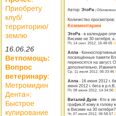
Приобрету
Автор:
ЭтоРа
Обновлено
клуб/
Количество просмотров:
территорию/
Комментарии
ЭтоРа
-
в календаре опеч
землю
Висиме не 30 октября, а 
Пт, 14 сент. 2012, 16:48:05
О
16.06.26
Алла
-
Конноспортивные
Ветпомощь:
посвящённые памяти В
переносятся на август. 
Вопрос
дополнительно. Извинит
Ср, 11 июля 2012, 06:33:46
ветеринару
:
Алла
-
16 июня 2012 г. б
Метромидин
июня 2012 г. бега в р.п.
Пт, 08 июня 2012, 14:34:00
Дента»:
Виталий Дуля
-
Кто в л
Быстрое
график.И кому в голову 
в Висиме на 30 октября?
купирование
Чт, 07 июня 2012, 06:58:57