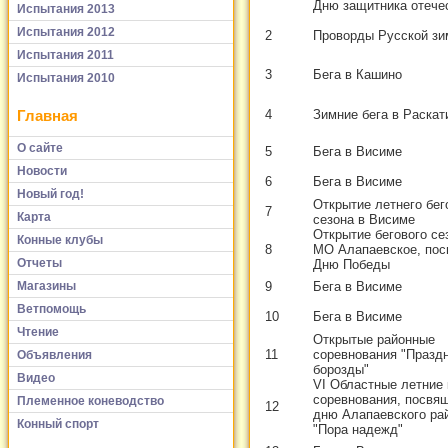
Дню защитника отече
Испытания 2013
Испытания 2012
2
Проворды Русской з
Испытания 2011
3
Бега в Кашино
Испытания 2010
Главная
4
Зимние бега в Раскат
О сайте
5
Бега в Висиме
Новости
6
Бега в Висиме
Новый год!
Открытие летнего бег
7
Карта
сезона в Висиме
Открытие бегового се
Конные клубы
8
МО Алапаевское, по
Отчеты
Дню Победы
Магазины
9
Бега в Висиме
Ветпомощь
10
Бега в Висиме
Чтение
Открытые районные
11
соревнования "Празд
Объявления
борозды"
Видео
VI Областные летние
соревнования, посвя
Племенное коневодство
12
дню Алапаевского ра
Конный спорт
"Пора надежд"