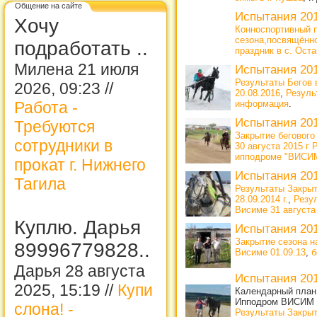
Общение на сайте
Испытания 20
Хочу
Конноспортивный п
сезона,посвящённ
подработать ..
праздник в с. Ост
Милена 21 июля
Испытания 20
Результаты Бегов в
2026, 09:23 //
20.08.2016
,
Резуль
Работа -
информация
.
Испытания 20
Требуются
Закрытие беговог
сотрудники в
30 августа 2015 
ипподроме "ВИСИМ
прокат г. Нижнего
Испытания 20
Тагила
Результаты Закрыт
28.09.2014 г.
,
Резу
Висиме 31 августа 
Куплю. Дарья
Испытания 20
Закрытие сезона н
89996779828..
Висиме 01.09.13
,
б
Дарья 28 августа
Испытания 20
2025, 15:19 //
Купи
Календарный план 
Ипподром ВИСИМ
слона! -
Результаты Закрыт