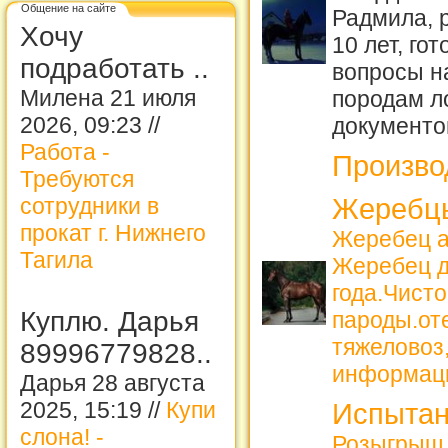
Общение на сайте
Радмила, 
Хочу
10 лет, го
подработать ..
вопросы н
Милена 21 июля
породам 
2026, 09:23 //
документо
Работа -
Произво
Требуются
Жеребцы
сотрудники в
прокат г. Нижнего
Жеребец а
Тагила
Жеребец д
года.Чист
Куплю. Дарья
пароды.от
тяжеловоз,
89996779828..
информац
Дарья 28 августа
2025, 15:19 //
Купи
Испытан
слона! -
Розыгрыш 