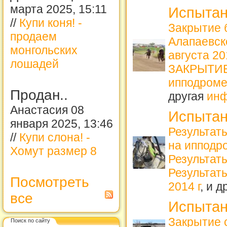
марта 2025, 15:11
Испытан
//
Купи коня! -
Закрытие 
продаем
Алапаевс
монгольских
августа 2
лошадей
ЗАКРЫТИЕ 
ипподроме
Продан..
другая
ин
Анастасия 08
Испытан
января 2025, 13:46
Результат
//
Купи слона! -
на ипподро
Хомут размер 8
Результат
Результаты
Посмотреть
2014 г
, и 
все
Испытан
Закрытие 
Поиск по сайту