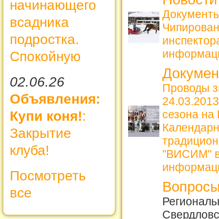
начинающего
Документы
всадника
Чипирова
подростка.
инспекто
информац
Спокойную
Докуме
02.06.26
Проводы з
Объявления:
24.03.2013
сезона на
Купи коня!
:
Календарн
Закрытие
традицион
клуба!
"ВИСИМ" в
информац
Посмотреть
Вопросы
все
Региональ
Свердловс