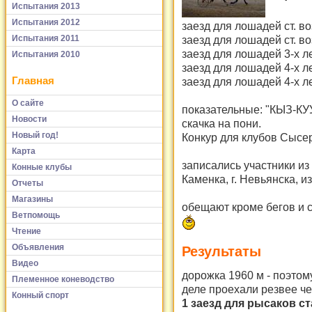
Испытания 2013
Испытания 2012
заезд для лошадей ст. в
Испытания 2011
заезд для лошадей ст. в
заезд для лошадей 3-х л
Испытания 2010
заезд для лошадей 4-х л
Главная
заезд для лошадей 4-х л
О сайте
показательные: "КЫЗ-КУ
Новости
скачка на пони.
Новый год!
Конкур для клубов Сысер
Карта
записались участники из 
Конные клубы
Каменка, г. Невьянска, и
Отчеты
Магазины
обещают кроме бегов и с
Ветпомощь
Чтение
Объявления
Результаты
Видео
дорожка 1960 м - поэтом
Племенное коневодство
деле проехали резвее че
Конный спорт
1 заезд для рысаков с