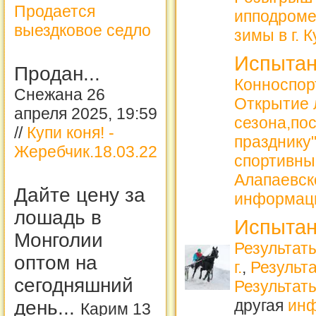
Продается
ипподроме
выездковое седло
зимы в г. 
Испытан
Продан...
Конноспорт
Снежана 26
Открытие 
апреля 2025, 19:59
сезона,по
//
Купи коня! -
празднику
Жеребчик.18.03.22
спортивны
Алапаевск
Дайте цену за
информац
лошадь в
Испытан
Монголии
Результаты
оптом на
г.
,
Результа
сегодняшний
Результат
другая
ин
день...
Карим 13