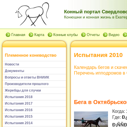
Конный портал Свердловс
Конюшни и конная жизнь в Екатер
Главная
Карта
Конные клубы
Отчеты
Видео
Испытания 2010
Племенное коневодство
Новости
Календарь бегов и скаче
Документы
Перечень ипподромов в 
Вопросы и ответы ВНИИК
Производители прошлого
Жеребцы для случки
Испытания 2018
Бега в Октябрьск
Испытания 2017
Испытания 2016
Когда:
Испытания 2015
Где:
Ð¿
Испытания 2014
Ð¡ÑÑ