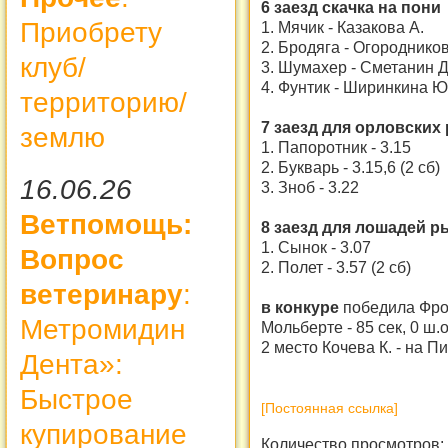
6 заезд скачка на пони
Приобрету
1. Мячик - Казакова А.
2. Бродяга - Огородников
клуб/
3. Шумахер - Сметанин Д
4. Фунтик - Ширинкина Ю
территорию/
7 заезд для орловских 
землю
1. Папоротник - 3.15
2. Букварь - 3.15,6 (2 сб)
16.06.26
3. Зноб - 3.22
Ветпомощь:
8 заезд для лошадей р
1. Сынок - 3.07
Вопрос
2. Полет - 3.57 (2 сб)
ветеринару
:
в конкуре
победила Фро
Метромидин
Мольберте - 85 сек, 0 ш.о
2 место Кочева К. - на Пи
Дента»:
Быстрое
[Постоянная ссылка]
купирование
Количество просмотров: