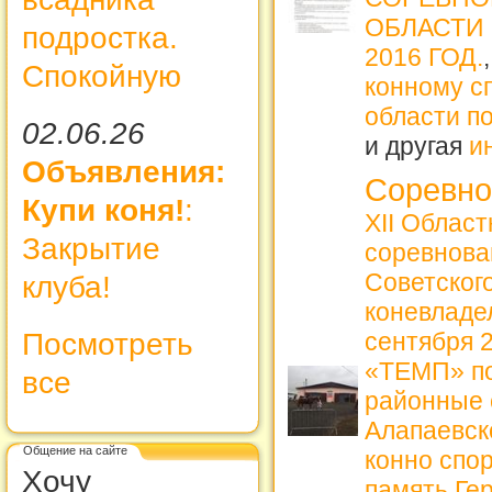
ОБЛАСТИ
подростка.
2016 ГОД.
Спокойную
конному сп
области по
02.06.26
и другая
и
Объявления:
Соревно
Купи коня!
:
XII Облас
Закрытие
соревнова
Советског
клуба!
коневладе
Посмотреть
сентября 
«ТЕМП» по
все
районные 
Алапаевск
Общение на сайте
конно спо
Хочу
память Ге