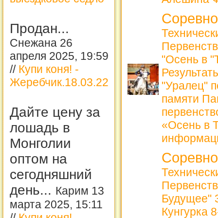
Соревно
Продан...
Техническ
Снежана 26
Первенств
апреля 2025, 19:59
"Осень в 
//
Купи коня! -
Результат
Жеребчик.18.03.22
"Уралец" 
памяти Па
Дайте цену за
первенств
«Осень в 
лошадь в
информац
Монголии
Соревно
оптом на
Техническ
сегодняшний
Первенств
день...
Карим 13
Будущее" 3
марта 2025, 15:11
Кунгурка 8
//
Купи коня! -