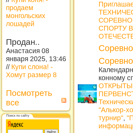
Приглашае
продаем
ТЕХНИЧЕ
монгольских
СОРЕВНО
лошадей
СПОРТУ В
ОТЕЧЕСТ
Продан..
Соревно
Анастасия 08
января 2025, 13:46
Соревно
//
Купи слона! -
Календарн
Хомут размер 8
конному с
ОТКРЫТЫ
Посмотреть
ПЕРВЕНСТ
все
Техническ
"Алькор-хо
Поиск по сайту
турнир"
,
"
информац