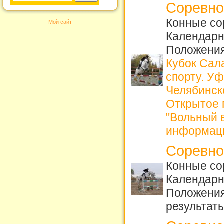
Соревно
Конные сор
Мой сайт
Календарн
Положения
Кубок Сал
спорту. У
Челябинск
Открытое 
"Вольный в
информац
Соревно
Конные со
Календарн
Положения
результаты