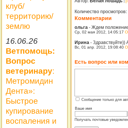
Автор:
Белая лошадь
[
клуб/
Количество просмотров:
территорию/
Комментарии
землю
ольга
-
Ждем положение
Ср, 02 мая 2012, 14:05:17
О
16.06.26
Ирина
-
Здравствуйте)) 
Вс, 01 апр. 2012, 19:08:40
О
Ветпомощь:
Вопрос
Есть вопрос или ком
ветеринару
:
Метромидин
Дента»:
Быстрое
Сообщение только для ав
Ваше имя
купирование
воспаления и
Получать почтовые уведомлен