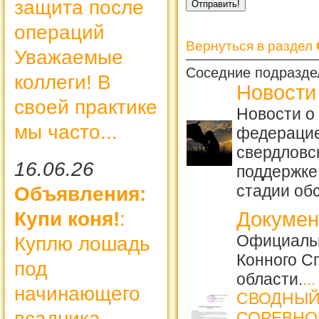
защита после
операций
Вернуться в раздел
Уважаемые
Соседние подразде
коллеги! В
Новости
своей практике
Новости о
мы часто...
федерацие
свердловск
16.06.26
поддержке
стадии об
Объявления:
Купи коня!
:
Докуме
Официаль
Куплю лошадь
Конного С
под
области.
...
начинающего
СВОДНЫЙ
всадника
СОРЕВНО