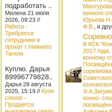
подработать ..
Мантурова
Милена 21 июля
конного с
2026, 09:23 //
Юрьева Н.
Работа -
Ф.В.
, и др
Требуются
Соревно
сотрудники в
В КСК "Ко
прокат г. Нижнего
2017 года,
Тагила
конному с
Посвящённ
Куплю. Дарья
соревнова
89996779828..
Советского
Дарья 28 августа
основопол
2025, 15:19 //
Купи
Э.А.Загум
слона! -
конно- сп
Продается
посвящённ
выездковое седло
Алёшина 