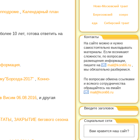
Ново-Московский тракт
ипподроме.
,
Календарный план
Березовский
озеро
еда
Сибирский тракт
олее 10 лет, готова ответить на
Контакты
На сайте можно и нужно
самостоятельно выкладывать
материалы. Если возникают
сложности, по вопросам
размещения информации,
нформация
.
пишите на
mail@koni66.ru
,
мы обязательно разберемся.
ику"Борозда-2017"
,
Конно-
По вопросам обмена ссылками
и всякого сотрудничества
обращайтесь на емайл
mail@koni66.ru
в Висим 06.08.2016
, и другая
Введите заголовок
ЛЬТАТЫ
,
ЗАКРЫТИЕ бегового сезона
Социальные сети
Вам нравится наш сайт?