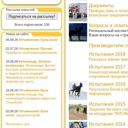
Документы
Рассылка новостей
Проводы зимы в посёл
розыгрыша традиционн
Всего подписчиков: 238
Вопросы и отве
Региональный инспект
Новое на сайте
Ваши вопросы на стр
06.08.26
Объявления: Купи коня!
Производители 
01.07.26
Объявления: Прочее
:
Приобрету клуб/территорию/землю
Испытания 2018
Розыгрыш зимних приз
16.06.26
Ветпомощь: Вопрос
ветеринару
: Метромидин Дента»:
Испытания 2017
Быстрое купирование воспаления
Конноспортивный праз
и защита после операций
спортивный праздник 
Уважаемые коллеги! В своей
практике мы часто...
Испытания 2016
Результаты Бегов в Ир
16.06.26
Объявления: Купи
информация
.
коня!
: Куплю лошадь под
начинающего всадника подростка.
Спокойную
Испытания 2015
Закрытие бегового 
02.06.26
Объявления: Купи
на ипподроме "ВИСИМ
коня!
: Закрытие клуба!
Испытания 2014
Посмотреть все