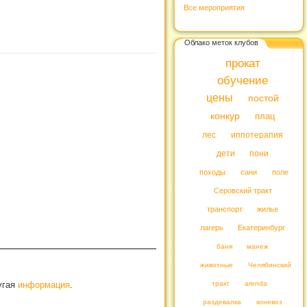
Все мероприятия
Облако меток клубов
прокат
обучение
цены
постой
конкур
плац
лес
иппотерапия
дети
пони
походы
сани
поле
Серовский тракт
транспорт
жилье
лагерь
Екатеринбург
баня
манеж
животные
Челябинский
тракт
arenda
ругая
информация
.
раздевалка
коневоз