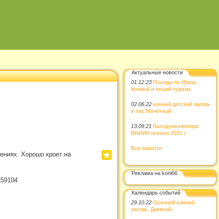
Актуальные новости
01.12.23
Походы по Уралу.
Конный и пеший туризм.
02.06.22
конный детский лагерь
в пос.Монетный.
13.09.21
Выезд инспектора
ВНИИК осенью 2021 г.
Все новости
ениях. Хорошо кроет на
Реклама на koni66
459104
Календарь событий
29.10.22
Осенний конный
лагерь. Дневной.