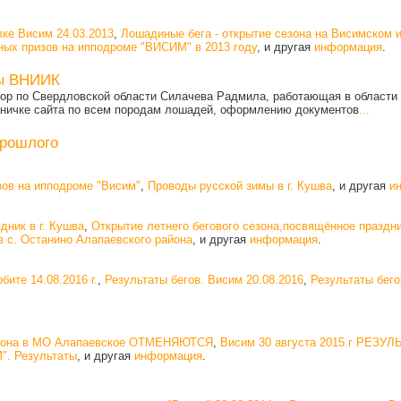
ке Висим 24.03.2013
,
Лошадиные бега - открытие сезона на Висимском 
ых призов на ипподроме "ВИСИМ" в 2013 году
, и другая
информация
.
ты ВНИИК
ор по Свердловской области Силачева Радмила, работающая в области б
аничке сайта по всем породам лошадей, оформлению документов
...
прошлого
ов на ипподроме "Висим"
,
Проводы русской зимы в г. Кушва
, и другая
и
дник в г. Кушва
,
Открытие летнего бегового сезона,посвящённое праздн
в с. Останино Алапаевского района
, и другая
информация
.
бите 14.08.2016 г.
,
Результаты бегов. Висим 20.08.2016
,
Результаты бего
сезона в МО Алапаевское ОТМЕНЯЮТСЯ
,
Висим 30 августа 2015 г РЕЗУ
". Результаты
, и другая
информация
.