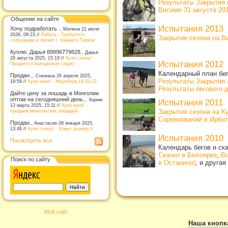
Результаты Закрытия б
Висиме 31 августа 201
Общение на сайте
Испытания 2013
Хочу подработать ..
Милена 21 июля
2026, 09:23 //
Работа - Требуются
Закрытие сезона на В
сотрудники в прокат г. Нижнего Тагила
Куплю. Дарья 89996779828..
Дарья
28 августа 2025, 15:19 //
Купи слона! -
Испытания 2012
Продается выездковое седло
Календарный план бе
Продан...
Снежана 26 апреля 2025,
Результаты Закрытия 
19:59 //
Купи коня! - Жеребчик.18.03.22
Результаты бегового 
Дайте цену за лошадь в Монголии
оптом на сегодняшний день...
Карим
Испытания 2011
13 марта 2025, 15:11 //
Купи коня! -
продаем монгольских лошадей
Закрытие сезона на К
Соревнований в Ирбите
Продан..
Анастасия 08 января 2025,
13:46 //
Купи слона! - Хомут размер 8
Испытания 2010
Посмотреть все
Календарь бегов и ск
Скачки в Белоярке
,
Вс
Поиск по сайту
в Останино)
, и другая
Мой сайт
Наша кнопк