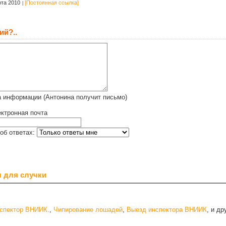
та 2010
[Постоянная ссылка]
ий?..
 информации (Антонина получит письмо)
ктронная почта
об ответах:
 для случки
нспектор ВНИИК.
,
Чипирование лошадей
,
Выезд инспектора ВНИИК
, и д