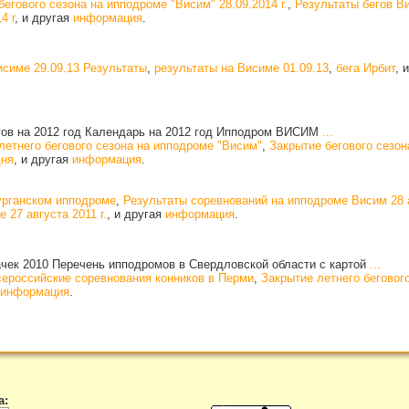
егового сезона на ипподроме "Висим" 28.09.2014 г.
,
Результаты бегов В
4 г
, и другая
информация
.
исиме 29.09.13 Результаты
,
результаты на Висиме 01.09.13
,
бега Ирбит
, 
гов на 2012 год Календарь на 2012 год Ипподром ВИСИМ
...
летнего бегового сезона на ипподроме "Висим"
,
Закрытие бегового сезо
дня
, и другая
информация
.
урганском ипподроме
,
Результаты соревнований на ипподроме Висим 28 а
 27 августа 2011 г.
, и другая
информация
.
ачек 2010 Перечень ипподромов в Свердловской области с картой
...
ероссийские соревнования конников в Перми
,
Закрытие летнего беговог
информация
.
а: