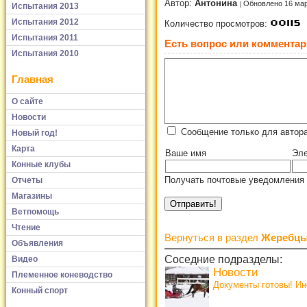
Автор:
Антонина
Обновлено 16 мар
Испытания 2013
Испытания 2012
Количество просмотров:
Испытания 2011
Есть вопрос или комментар
Испытания 2010
Главная
О сайте
Новости
Сообщение только для автора
Новый год!
Карта
Ваше имя
Эле
Конные клубы
Получать почтовые уведомления 
Отчеты
Магазины
Ветпомощь
Чтение
Вернуться в раздел
Жеребцы
Объявления
Соседние подразделы:
Видео
Новости
Племенное коневодство
Документы готовы! И
Конный спорт