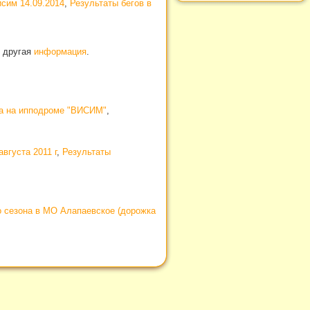
исим 14.09.2014
,
Результаты бегов в
и другая
информация
.
на на ипподроме "ВИСИМ"
,
вгуста 2011 г
,
Результаты
о сезона в МО Алапаевское (дорожка