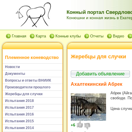
Конный портал Свердловс
Конюшни и конная жизнь в Екатер
Главная
Карта
Конные клубы
Отчеты
Видео
Жеребцы для случки
Племенное коневодство
Новости
Добавить объявление
Документы
Вопросы и ответы ВНИИК
Ахалтекинский Абрек
Производители прошлого
Абрек (Айг
Жеребцы для случки
свободе. П
Испытания 2018
Испытания 2017
Цена случки
Испытания 2016
Испытания 2015
+6
Испытания 2014