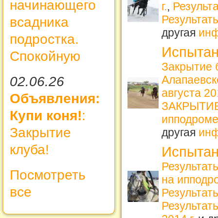
начинающего
г.
,
Результа
Результат
всадника
другая
ин
подростка.
Испытан
Спокойную
Закрытие 
Алапаевс
02.06.26
августа 2
Объявления:
ЗАКРЫТИЕ 
Купи коня!
:
ипподроме
Закрытие
другая
ин
клуба!
Испытан
Результат
Посмотреть
на ипподро
все
Результат
Результаты