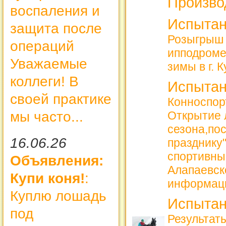
Произво
воспаления и
Испытан
защита после
Розыгрыш 
операций
ипподроме
Уважаемые
зимы в г. 
коллеги! В
Испытан
своей практике
Конноспорт
мы часто...
Открытие 
сезона,по
16.06.26
празднику
спортивны
Объявления:
Алапаевск
Купи коня!
:
информац
Куплю лошадь
Испытан
под
Результаты