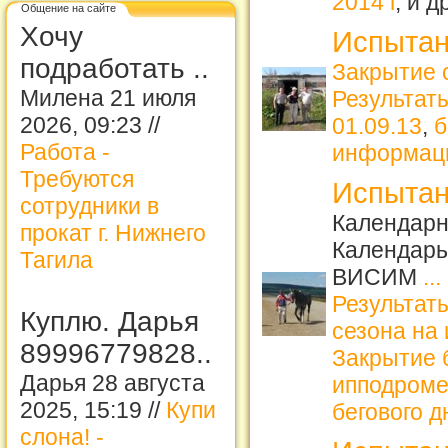
2014 г
, и 
Общение на сайте
Хочу
Испытан
подработать ..
Закрытие 
Милена 21 июля
Результат
2026, 09:23 //
01.09.13
,
б
Работа -
информац
Требуются
Испытан
сотрудники в
Календарн
прокат г. Нижнего
Календарь
Тагила
ВИСИМ
...
Результаты
Куплю. Дарья
сезона на
89996779828..
Закрытие б
Дарья 28 августа
ипподром
2025, 15:19 //
Купи
бегового д
слона! -