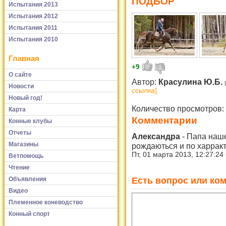
ПОДБОР
Испытания 2013
Испытания 2012
Испытания 2011
Испытания 2010
Главная
+9
О сайте
Автор:
Красулина Ю.Б.
Новости
ссылка]
Новый год!
Количество просмотров:
Карта
Комментарии
Конные клубы
Отчеты
Александра
-
Папа наше
Магазины
рождаються и по харрак
Пт, 01 марта 2013, 12:27:24
Ветпомощь
Чтение
Есть вопрос или ком
Объявления
Видео
Племенное коневодство
Конный спорт