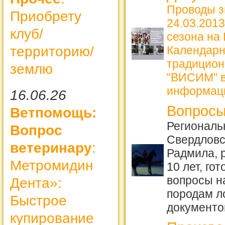
Проводы з
Приобрету
24.03.2013
клуб/
сезона на
территорию/
Календарн
традицион
землю
"ВИСИМ" в
информац
16.06.26
Вопросы
Ветпомощь:
Региональ
Вопрос
Свердловс
ветеринару
:
Радмила, 
Метромидин
10 лет, го
вопросы н
Дента»:
породам 
Быстрое
документо
купирование