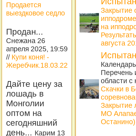
Испытан
Продается
Закрытие 
выездковое седло
ипподром
на ипподро
Продан...
Результат
Снежана 26
августа 201
апреля 2025, 19:59
Испытан
//
Купи коня! -
Календарь 
Жеребчик.18.03.22
Перечень 
области с
Дайте цену за
Скачки в 
лошадь в
соревнова
Монголии
Закрытие л
оптом на
МО Алапае
Останино)
сегодняшний
день...
Карим 13