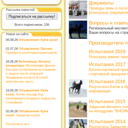
Документы
Проводы зимы в посёл
Рассылка новостей
розыгрыша традиционн
Вопросы и отве
Всего подписчиков: 238
Региональный инспект
Ваши вопросы на стр
Новое на сайте
06.08.26
Объявления: Купи коня!
Производители 
01.07.26
Объявления: Прочее
:
Испытания 2018
Приобрету клуб/территорию/землю
Розыгрыш зимних приз
16.06.26
Ветпомощь: Вопрос
Испытания 2017
ветеринару
: Метромидин Дента»:
Конноспортивный праз
Быстрое купирование воспаления
и защита после операций
спортивный праздник 
Уважаемые коллеги! В своей
Испытания 2016
практике мы часто...
Результаты Бегов в Ир
16.06.26
Объявления: Купи
информация
.
коня!
: Куплю лошадь под
начинающего всадника подростка.
Испытания 2015
Спокойную
Закрытие бегового 
на ипподроме "ВИСИМ
02.06.26
Объявления: Купи
коня!
: Закрытие клуба!
Испытания 2014
Посмотреть все
Результаты Закрытия б