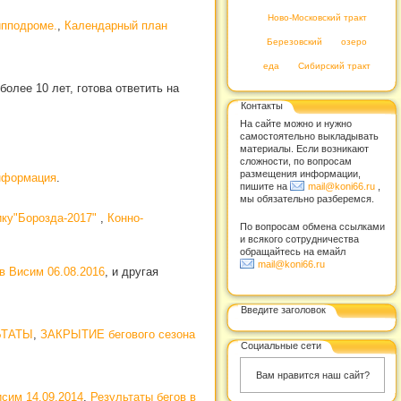
Ново-Московский тракт
ипподроме.
,
Календарный план
Березовский
озеро
еда
Сибирский тракт
олее 10 лет, готова ответить на
Контакты
На сайте можно и нужно
самостоятельно выкладывать
материалы. Если возникают
сложности, по вопросам
размещения информации,
нформация
.
пишите на
mail@koni66.ru
,
мы обязательно разберемся.
ику"Борозда-2017"
,
Конно-
По вопросам обмена ссылками
и всякого сотрудничества
обращайтесь на емайл
mail@koni66.ru
в Висим 06.08.2016
, и другая
Введите заголовок
ЛЬТАТЫ
,
ЗАКРЫТИЕ бегового сезона
Социальные сети
Вам нравится наш сайт?
исим 14.09.2014
,
Результаты бегов в