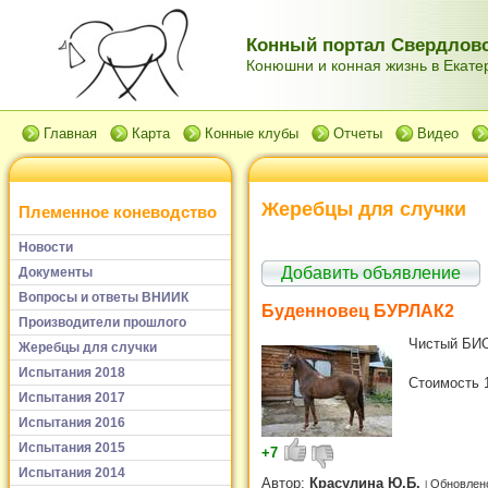
Конный портал Свердловс
Конюшни и конная жизнь в Екатер
Главная
Карта
Конные клубы
Отчеты
Видео
Жеребцы для случки
Племенное коневодство
Новости
Добавить объявление
Документы
Вопросы и ответы ВНИИК
Буденновец БУРЛАК2
Производители прошлого
Чистый БИО
Жеребцы для случки
Испытания 2018
Стоимость 1
Испытания 2017
Испытания 2016
Испытания 2015
+7
Испытания 2014
Автор:
Красулина Ю.Б.
Обновлено