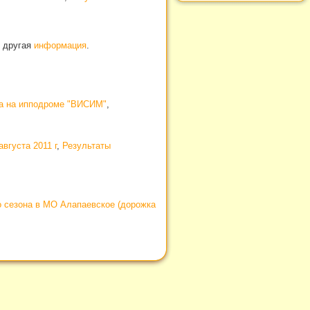
и другая
информация
.
на на ипподроме "ВИСИМ"
,
вгуста 2011 г
,
Результаты
о сезона в МО Алапаевское (дорожка