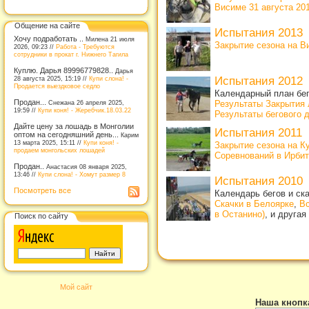
Висиме 31 августа 201
Общение на сайте
Испытания 2013
Хочу подработать ..
Милена 21 июля
Закрытие сезона на В
2026, 09:23 //
Работа - Требуются
сотрудники в прокат г. Нижнего Тагила
Куплю. Дарья 89996779828..
Дарья
28 августа 2025, 15:19 //
Купи слона! -
Испытания 2012
Продается выездковое седло
Календарный план бе
Продан...
Снежана 26 апреля 2025,
Результаты Закрытия 
19:59 //
Купи коня! - Жеребчик.18.03.22
Результаты бегового 
Дайте цену за лошадь в Монголии
Испытания 2011
оптом на сегодняшний день...
Карим
13 марта 2025, 15:11 //
Купи коня! -
Закрытие сезона на К
продаем монгольских лошадей
Соревнований в Ирбите
Продан..
Анастасия 08 января 2025,
13:46 //
Купи слона! - Хомут размер 8
Испытания 2010
Посмотреть все
Календарь бегов и ск
Скачки в Белоярке
,
Вс
в Останино)
, и другая
Поиск по сайту
Мой сайт
Наша кнопк