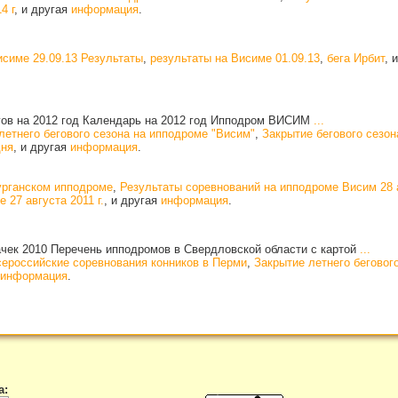
4 г
, и другая
информация
.
исиме 29.09.13 Результаты
,
результаты на Висиме 01.09.13
,
бега Ирбит
, 
гов на 2012 год Календарь на 2012 год Ипподром ВИСИМ
...
летнего бегового сезона на ипподроме "Висим"
,
Закрытие бегового сезо
дня
, и другая
информация
.
урганском ипподроме
,
Результаты соревнований на ипподроме Висим 28 а
 27 августа 2011 г.
, и другая
информация
.
ачек 2010 Перечень ипподромов в Свердловской области с картой
...
ероссийские соревнования конников в Перми
,
Закрытие летнего беговог
информация
.
а: