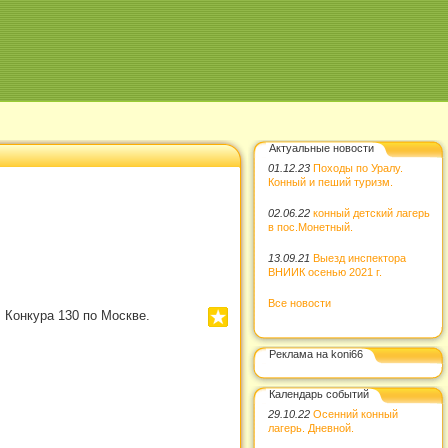
Актуальные новости
01.12.23
Походы по Уралу.
Конный и пеший туризм.
02.06.22
конный детский лагерь
в пос.Монетный.
13.09.21
Выезд инспектора
ВНИИК осенью 2021 г.
Все новости
 Конкура 130 по Москве.
Реклама на koni66
Календарь событий
29.10.22
Осенний конный
лагерь. Дневной.