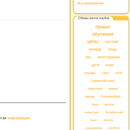
Все мероприятия
Облако меток клубов
прокат
обучение
цены
постой
конкур
плац
лес
иппотерапия
дети
пони
походы
сани
поле
Серовский тракт
транспорт
жилье
лагерь
Екатеринбург
баня
манеж
животные
Челябинский
ругая
информация
.
тракт
arenda
раздевалка
коневоз