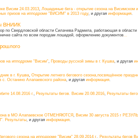
ке Висим 24.03.2013
,
Лошадиные бега - открытие сезона на Висимском 
ых призов на ипподроме "ВИСИМ" в 2013 году
, и другая
информация
.
ты ВНИИК
ор по Свердловской области Силачева Радмила, работающая в области б
аничке сайта по всем породам лошадей, оформлению документов
...
прошлого
ов на ипподроме "Висим"
,
Проводы русской зимы в г. Кушва
, и другая
и
дник в г. Кушва
,
Открытие летнего бегового сезона,посвящённое праздн
в с. Останино Алапаевского района
, и другая
информация
.
бите 14.08.2016 г.
,
Результаты бегов. Висим 20.08.2016
,
Результаты бего
сезона в МО Алапаевское ОТМЕНЯЮТСЯ
,
Висим 30 августа 2015 г РЕЗУ
". Результаты
, и другая
информация
.
егового сезона на ипподроме "Висим" 28.09.2014 г.
,
Результаты бегов В