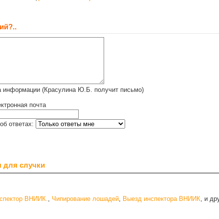
ий?..
а информации (Красулина Ю.Б. получит письмо)
ктронная почта
об ответах:
 для случки
нспектор ВНИИК.
,
Чипирование лошадей
,
Выезд инспектора ВНИИК
, и д