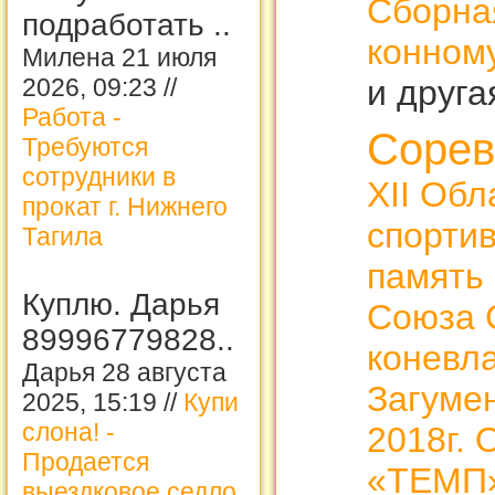
Сборна
подработать ..
конному
Милена 21 июля
2026, 09:23 //
и друг
Работа -
Сорев
Требуются
сотрудники в
XII Обл
прокат г. Нижнего
спорти
Тагила
память 
Куплю. Дарья
Союза С
89996779828..
коневла
Дарья 28 августа
Загуме
2025, 15:19 //
Купи
слона! -
2018г. 
Продается
«ТЕМП»
выездковое седло