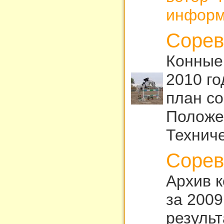
информ
Сорев
Конные
2010 г
план с
Положе
Техниче
Сорев
Архив 
за 2009
результ