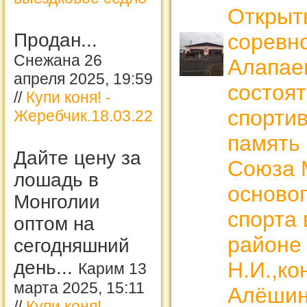
Открыт
Продан...
соревн
Снежана 26
Алапае
апреля 2025, 19:59
состоят
//
Купи коня! -
спорти
Жеребчик.18.03.22
память 
Дайте цену за
Союза 
лошадь в
осново
Монголии
спорта
оптом на
районе
сегодняшний
день...
Н.И.,к
Карим 13
марта 2025, 15:11
Алёшин
//
Купи коня! -