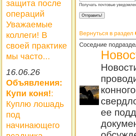
защита после
Получать почтовые уведомлен
операций
Уважаемые
Вернуться в раздел
коллеги! В
своей практике
Соседние подразде
Новос
мы часто...
Новост
16.06.26
провод
Объявления:
конного
Купи коня!
:
свердло
Куплю лошадь
ее подд
под
докуме
начинающего
обсужд
всадника