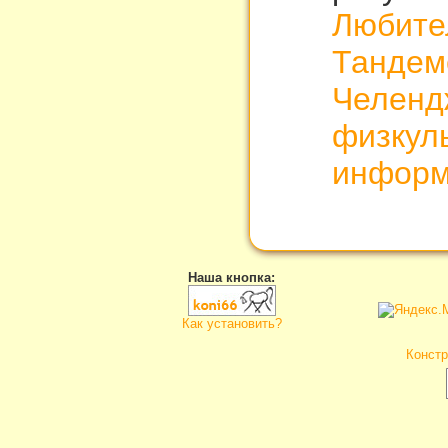
Любите
Тандем
Челенд
физкул
информ
Наша кнопка:
Как установить?
Констр