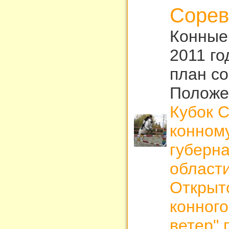
Сорев
Конные
2011 г
план с
Положе
Кубок 
конному
губерн
области
Открыт
конного
ветер" 