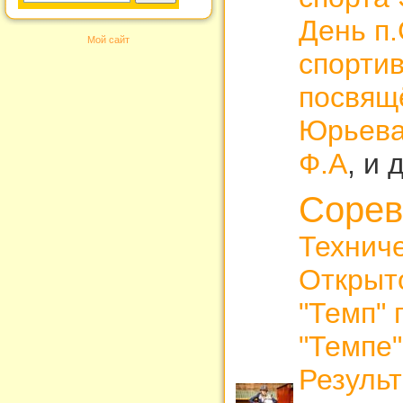
День п.
Мой сайт
спорти
посвящ
Юрьева
Ф.А
, и 
Сорев
Технич
Открыт
"Темп" 
"Темпе
Резуль