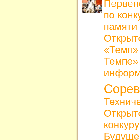
Первен
по конк
памяти
Открыт
«Темп» 
Темпе» 
информ
Сорев
Технич
Открыт
конкур
Будущее