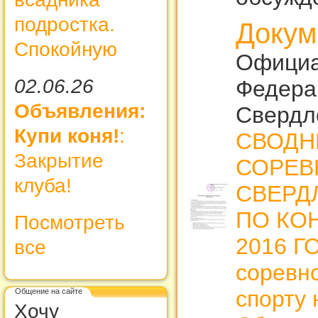
подростка.
Докум
Спокойную
Официа
02.06.26
Федера
Объявления:
Свердл
Купи коня!
:
СВОДН
Закрытие
СОРЕВ
клуба!
СВЕРД
ПО КО
Посмотреть
2016 Г
все
соревн
спорту 
Общение на сайте
Хочу