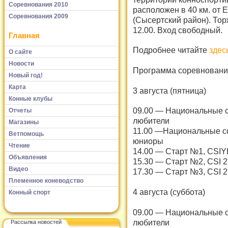
Соревнования 2010
расположен в 40 км. от 
Соревнования 2009
(Сысертский район). Тор
12.00. Вход свободный.
Главная
Подробнее читайте
здес
О сайте
Новости
Программа соревнован
Новый год!
Карта
3 августа (пятница)
Конные клубы
09.00 — Национальные со
Отчеты
любители
Магазины
11.00 —Национальные сор
Ветпомощь
юниоры
Чтение
14.00 — Старт №1, CSIY
Объявления
15.30 — Старт №2, CSI 2
Видео
17.30 — Старт №3, CSI 2
Племенное коневодство
4 августа (суббота)
Конный спорт
09.00 — Национальные со
любители
Рассылка новостей