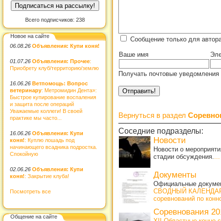
Всего подписчиков: 238
Новое на сайте
Сообщение только для автор
06.08.26
Объявления: Купи коня!
Ваше имя
Эле
01.07.26
Объявления: Прочее
:
Приобрету клуб/территорию/землю
Получать почтовые уведомления 
16.06.26
Ветпомощь: Вопрос
ветеринару
: Метромидин Дента»:
Быстрое купирование воспаления
и защита после операций
Уважаемые коллеги! В своей
Вернуться в раздел
Соревно
практике мы часто...
Соседние подразделы:
16.06.26
Объявления: Купи
Новости
коня!
: Куплю лошадь под
начинающего всадника подростка.
Новости о мероприяти
Спокойную
стадии обсуждения.
...
02.06.26
Объявления: Купи
Документы
коня!
: Закрытие клуба!
Официальные докумен
СВОДНЫЙ КАЛЕНДАР
Посмотреть все
соревнований по конн
Соревнования 20
Общение на сайте
XII Областные конно 