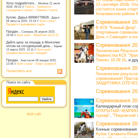
Хочу подработать ..
Милена 21 июля
23 сентября 2018г. О
2026, 09:23 //
Работа - Требуются
состоятся конно спор
сотрудники в прокат г. Нижнего Тагила
Алапаевском районе 
Куплю. Дарья 89996779828..
Дарья
28 августа 2025, 15:19 //
Купи слона! -
Соревнования 20
Продается выездковое седло
В КСК "Конный Двор" 
Продан...
Снежана 26 апреля 2025,
спортивным соревнова
19:59 //
Купи коня! - Жеребчик.18.03.22
День п.Самоцвет и ко
Дайте цену за лошадь в Монголии
Соревнования 20
оптом на сегодняшний день...
Карим
13 марта 2025, 15:11 //
Купи коня! -
Технические Результа
продаем монгольских лошадей
Первенства КСК "Урал
Темпе» 18.09.16
, и др
Продан..
Анастасия 08 января 2025,
13:46 //
Купи слона! - Хомут размер 8
Соревнования 20
Посмотреть все
Технические результа
соревнования! Пригла
Поиск по сайту
ЗАЩИТНИКА ОТЕЧЕ
Соревнования 20
Соревнования 20
Календарный план сор
ОТКРЫТЫЙ ЧЕМПИОН
Мой сайт
турнир"
,
"Покровский 
Соревнования 20
Конные соревнования 
Кубок Салавата Юлаев