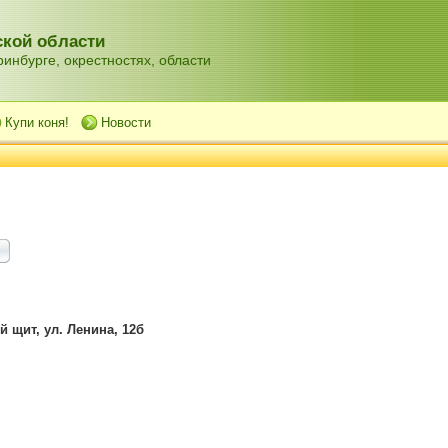
кой области
инбурге, окрестностях, области
Купи коня!
Новости
й щит, ул. Ленина, 12б