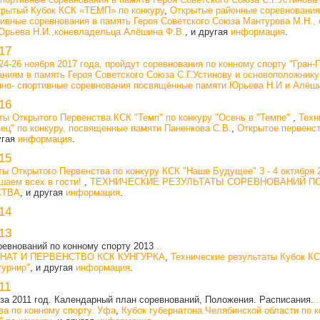
ткрытый Кубок КСК «ТЕМП» по конкуру
,
Открытые районные соревнования
тивные соревнования в память Героя Советского Союза Мантурова М.Н., 
Юрьева Н.И.,коневладельца Алёшина Ф.В.
, и другая
информация
.
17
24-26 ноября 2017 года, пройдут соревнования по конному спорту "Гран-
ниям в память Героя Советского Союза С.Г.Устинову и основоположнику
нно- спортивные соревнования посвящённые памяти Юрьева Н.И и Алёш
16
ты Открытого Первенства КСК "Темп" по конкуру "Осень в "Темпе"
,
Техн
ец" по конкуру, посвященные памяти Паненкова С.В.
,
Открытое первенст
угая
информация
.
15
ты Открытого Первенства по конкуру КСК "Наше Будущее" 3 - 4 октября 2
шаем всех в гости!
,
ТЕХНИЧЕСКИЕ РЕЗУЛЬТАТЫ СОРЕВНОВАНИЙ ПО
СТВА
, и другая
информация
.
14
13
евнований по конному спорту 2013
...
АТ И ПЕРВЕНСТВО КСК КУНГУРКА
,
Технические результаты Кубок КС
турнир"
, и другая
информация
.
11
за 2011 год. Календарный план соревнований, Положения. Расписания.
..
а по конному спорту. Уфа
,
Кубок губернатона Челябинской области по к