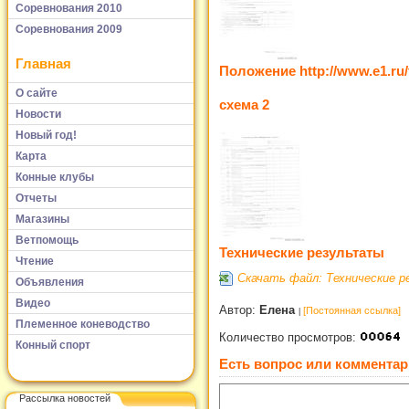
Соревнования 2010
Соревнования 2009
Главная
Положение http://www.e1.ru/
О сайте
схема 2
Новости
Новый год!
Карта
Конные клубы
Отчеты
Магазины
Ветпомощь
Технические результаты
Чтение
Скачать файл: Технические 
Объявления
Видео
Автор:
Елена
[Постоянная ссылка]
Племенное коневодство
Количество просмотров:
Конный спорт
Есть вопрос или комментар
Рассылка новостей