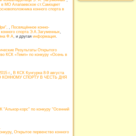
 в МО Алапаевское ст.Самоцвет
основоположника конного спорта в
При",
,
Посвящённое конно-
 конного спорта Э.А.Загуменных
,
ина Ф.А
, и другая
информация
.
ические Результаты Открытого
во КСК «Темп» по конкуру «Осень в
015 г.
,
В КСК Кунгурка 8-9 августа
 КОННОМУ СПОРТУ В ЧЕСТЬ ДНЯ
К "Алькор-хорс" по конкуру "Осенний
.
онкуру
,
Открытое первенство конного