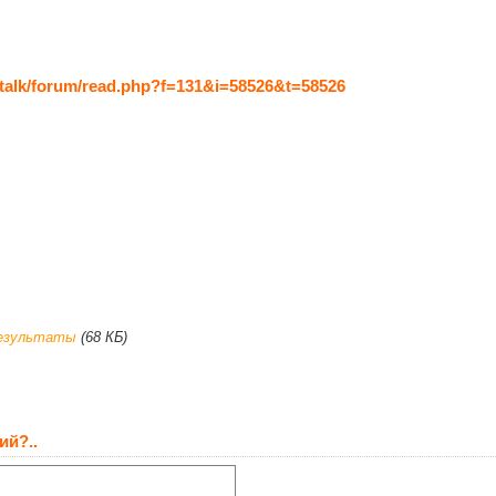
talk/forum/read.php?f=131&i=58526&t=58526
результаты
(68 КБ)
ий?..