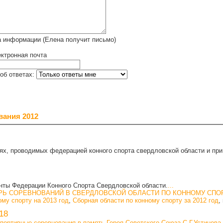
а информации (Елена получит письмо)
ктронная почта
об ответах:
вания 2012
ях, проводимых федерацией конного спорта свердловской области и при
ты Федерации Конного Спорта Свердловской области.
...
Ь СОРЕВНОВАНИЙ В СВЕРДЛОВСКОЙ ОБЛАСТИ ПО КОННОМУ СПОРТУ
ому спорту на 2013 год
,
Сборная области по конному спорту за 2012 год
,
18
спортивные соревнования в память Героя Советского Союза С.Г.Устинова