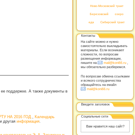
Ново-Московский тракт
Березовский
озеро
еда
Сибирский тракт
Контакты
На сайте можно и нужно
самостоятельно выкладывать
материалы. Если возникают
сложности, по вопросам
размещения информации,
пишите на
mail@koni66.ru
,
мы обязательно разберемся.
По вопросам обмена ссылками
и всякого сотрудничества
обращайтесь на емайл
mail@koni66.ru
 ее поддержке. А также документы в
Введите заголовок
Социальные сети
 НА 2016 ГОД.
,
Календарь
 и другая
информация
.
Вам нравится наш сайт?
 и коневладельца Э. А. Загуменных
,