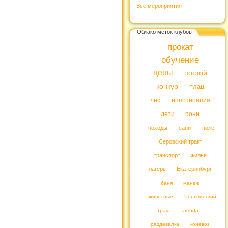
Все мероприятия
Облако меток клубов
прокат
обучение
цены
постой
конкур
плац
лес
иппотерапия
дети
пони
походы
сани
поле
Серовский тракт
транспорт
жилье
лагерь
Екатеринбург
баня
манеж
животные
Челябинский
тракт
arenda
раздевалка
коневоз