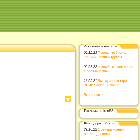
Актуальные новости
01.12.23
Походы по Уралу.
Конный и пеший туризм.
02.06.22
конный детский лагерь
в пос.Монетный.
13.09.21
Выезд инспектора
ВНИИК осенью 2021 г.
Все новости
Реклама на koni66
Календарь событий
29.10.22
Осенний конный
лагерь. Дневной.