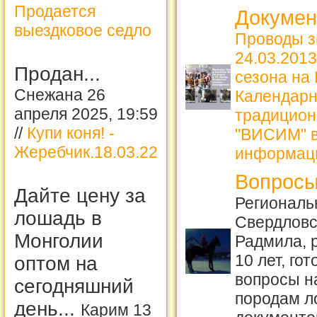
Продается
Докуме
выездковое седло
Проводы з
24.03.2013
Продан...
сезона на
Снежана 26
Календарн
апреля 2025, 19:59
традицион
//
Купи коня! -
"ВИСИМ" в
Жеребчик.18.03.22
информац
Вопросы
Дайте цену за
Региональ
лошадь в
Свердловс
Монголии
Радмила, 
10 лет, го
оптом на
вопросы н
сегодняшний
породам 
день...
Карим 13