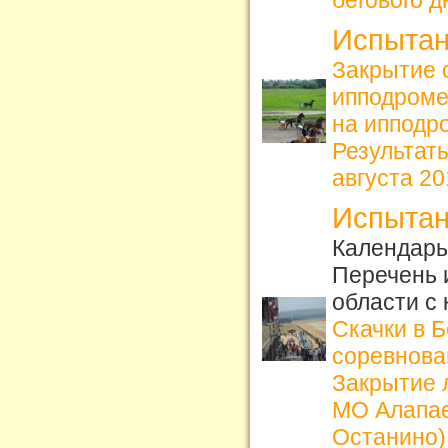
Испытан
Закрытие 
ипподром
на ипподро
Результат
августа 201
Испытан
Календарь 
Перечень 
области с
Скачки в 
соревнова
Закрытие л
МО Алапае
Останино)