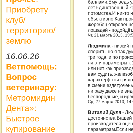
баллами.Ему ведь у
лет.Единственный кр
Приобрету
потомства.И никто н
клуб/
объективно.Как про
жеребец откровенно
территорию/
лошадей - подойдёт.
Чт, 21 марта 2013, 19:
землю
Людмила
-
низкий п
спорить, но я так д
16.06.26
три года, и по проис
ли эти параметры к 
Ветпомощь:
или нет как приозво
вам судить, железо
Вопрос
характер(стоит рядо
в смене ездят)очень
ветеринару
:
ни разу даже не вид
Метромидин
беспородные, и ирби
Ср, 27 марта 2013, 14
Дента»:
Виталий Дуля
-
Люд
Быстрое
достоинства Вашей 
производителя оце
купирование
параметрам.Если не