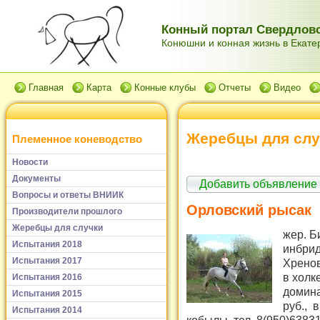
Конный портал Свердловс
Конюшни и конная жизнь в Екатер
Главная
Карта
Конные клубы
Отчеты
Видео
Жеребцы для слу
Племенное коневодство
Новости
Документы
Добавить объявление
Вопросы и ответы ВНИИК
Орловский рысак
Производители прошлого
Жеребцы для случки
жер. Б
Испытания 2018
инбриди
Испытания 2017
Хренов
в холк
Испытания 2016
домина
Испытания 2015
руб., 
Испытания 2014
кобылы. тел. 8(950)6383