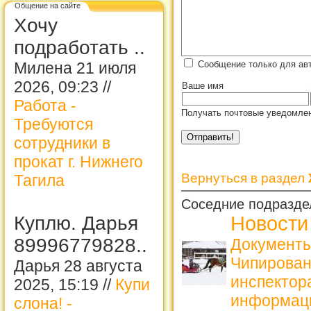
Общение на сайте
Хочу
подработать ..
Сообщение только для ав
Милена 21 июля
2026, 09:23 //
Ваше имя
Работа -
Получать почтовые уведомлен
Требуются
сотрудники в
прокат г. Нижнего
Вернуться в раздел
Тагила
Соседние подразде
Новости
Куплю. Дарья
89996779828..
Документы
Чипирова
Дарья 28 августа
инспекто
2025, 15:19 //
Купи
информац
слона! -