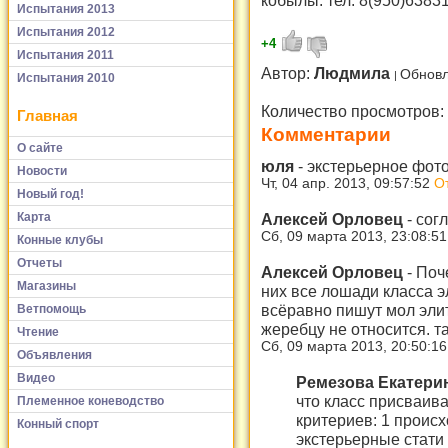
Испытания 2013
Испытания 2012
+4
Испытания 2011
Автор:
Людмила
Обновл
Испытания 2010
Количество просмотров:
Главная
Комментарии
О сайте
юля
-
экстерьерное фото
Новости
Чт, 04 апр. 2013, 09:57:52
О
Новый год!
Карта
Алексей Орловец
-
сог
Сб, 09 марта 2013, 23:08:5
Конные клубы
Отчеты
Алексей Орловец
-
Поче
Магазины
них все лошади класса э
всёравно пишут мол эли
Ветпомощь
жеребцу не относится. т
Чтение
Сб, 09 марта 2013, 20:50:1
Объявления
Видео
Ремезова Екатери
что класс присваив
Племенное коневодство
критериев: 1 проис
Конный спорт
экстерьерные стати