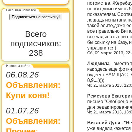
потомства. Жеребцу
необходимо иметь ба
Рассылка новостей
показателям. Соотв
лошадь испытана не
такой элите,даже ес
все правильно Вита
Всего
выкладывать при по
подписчиков:
бы ссылку на базу,
упразднятся)
238
Сб, 09 марта 2013, 22
Людмила
-
вместо т
Новое на сайте
как здесь еще фотки
06.08.26
будееет ВАМ ЩАСТЬ
8,9....))))
Объявления:
Чт, 21 марта 2013, 12:
Купи коня!
Ремезова Екатери
письмо "Одобрено м
для редактирования
01.07.26
Чт, 21 марта 2013, 13:
Объявления:
Виталий Дуля
-
"Не
уже видели,кажется
Прочее
: