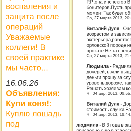
Р.Р.,она инспектор
воспаления и
бонитёров.Пусть пр
момент.Так будет об
защита после
Ср, 27 марта 2013, 20
операций
Виталий Дуля
-
Оце
возрастом в зависи
Уважаемые
экстерьера,работос
орловской породе н
коллеги! В
прокате.Не та спец
своей практике
Ср, 27 марта 2013, 21
мы часто...
Людмила
-
Радмила
дочерей, взяли выщи
деньги прошу за сл
16.06.26
уровень дороже, так
Решать хозяевам ко
Объявления:
Чт, 04 апр. 2013, 09:5
Купи коня!
:
Виталий Дуля
-
Дор
стоимость случки.Ра
Куплю лошадь
Чт, 04 апр. 2013, 19:4
под
людмила
-
В 3 года в 
присвоено,еще в заводск