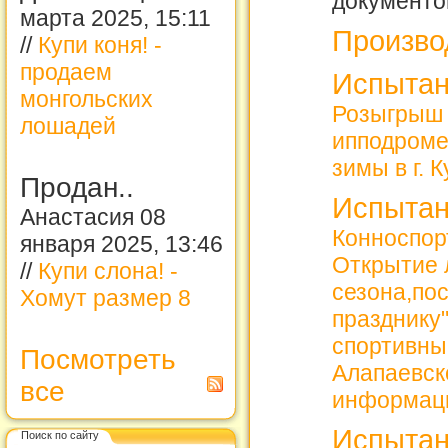
документо
марта 2025, 15:11
Произво
//
Купи коня! -
продаем
Испытан
монгольских
Розыгрыш 
лошадей
ипподроме
зимы в г. 
Продан..
Испытан
Анастасия 08
Конноспорт
января 2025, 13:46
Открытие 
//
Купи слона! -
сезона,по
Хомут размер 8
празднику
спортивны
Посмотреть
Алапаевск
все
информац
Испытан
Поиск по сайту