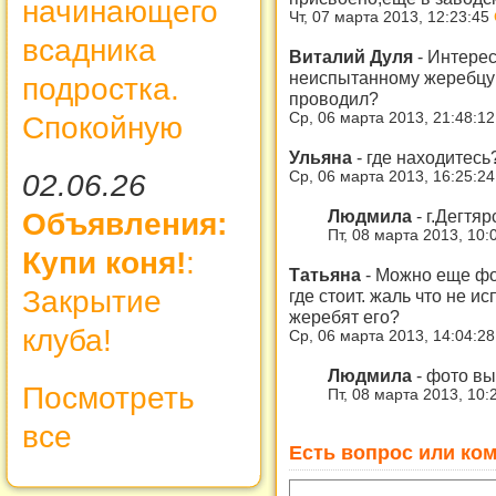
начинающего
Чт, 07 марта 2013, 12:23:45
всадника
Виталий Дуля
-
Интерес
неиспытанному жеребцу 
подростка.
проводил?
Ср, 06 марта 2013, 21:48:1
Спокойную
Ульяна
-
где находитесь
02.06.26
Ср, 06 марта 2013, 16:25:2
Людмила
-
г.Дегтяр
Объявления:
Пт, 08 марта 2013, 10:
Купи коня!
:
Татьяна
-
Можно еще фо
Закрытие
где стоит. жаль что не и
жеребят его?
клуба!
Ср, 06 марта 2013, 14:04:2
Людмила
-
фото вы
Посмотреть
Пт, 08 марта 2013, 10:
все
Есть вопрос или ком