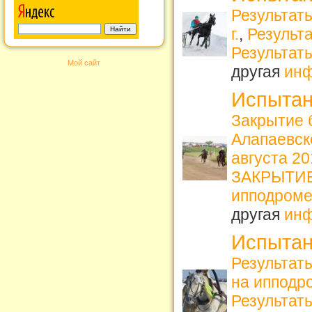
Результаты
г.
,
Результа
Результат
Мой сайт
другая
ин
Испытан
Закрытие 
Алапаевс
августа 2
ЗАКРЫТИЕ 
ипподроме
другая
ин
Испытан
Результат
на ипподро
Результат